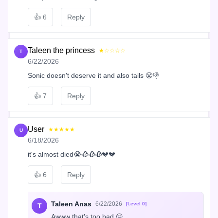
👍
6
Reply
Taleen the princess
★☆☆☆☆
T
6/22/2026
Sonic doesn't deserve it and also tails 😤👎
👍
7
Reply
User
★★★★★
U
6/18/2026
it's almost died😭🥀🥀🥀💔💔
👍
6
Reply
Taleen Anas
6/22/2026
[Level 0]
T
Awww that's too bad 😔