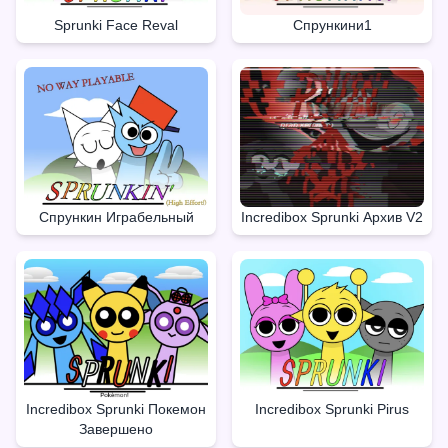
Sprunki Face Reval
Спрункини1
Спрункин Играбельный
Incredibox Sprunki Архив V2
Incredibox Sprunki Покемон
Incredibox Sprunki Pirus
Завершено