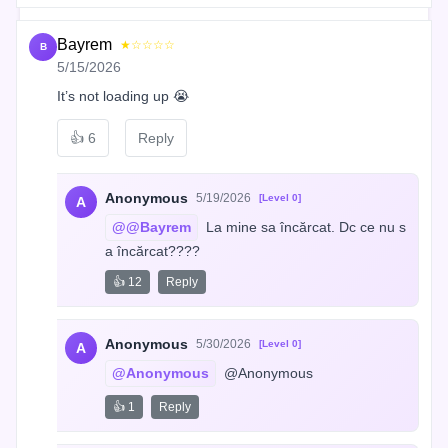
Bayrem
★☆☆☆☆
B
5/15/2026
It’s not loading up 😭
👍
6
Reply
Anonymous
5/19/2026
[Level 0]
A
@@Bayrem
 La mine sa încărcat. Dc ce nu s
a încărcat????
👍 12
Reply
Anonymous
5/30/2026
[Level 0]
A
@Anonymous
 @Anonymous
👍 1
Reply