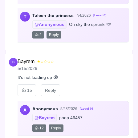
Taleen the princess
7/4/2026
[Level 0]
T
@Anonymous
 Oh sky the sprunki 🫶
👍 2
Reply
Bayrem
★☆☆☆☆
B
5/15/2026
It’s not loading up 😭
👍
15
Reply
Anonymous
5/28/2026
[Level 0]
A
@Bayrem
 poop 46457
👍 12
Reply