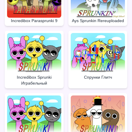
Incredibox Parasprunki 9
Ays Sprunkin Rereuploaded
Incredibox Sprunki
Спрунки Глитч
Играбельный