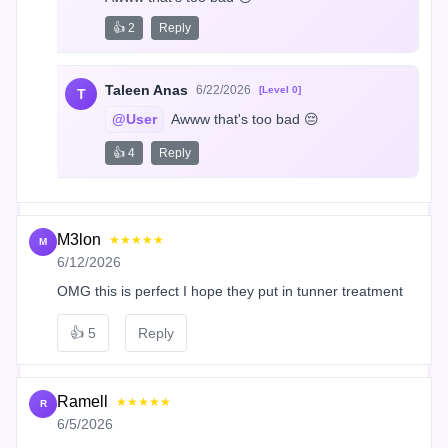
👍 2
Reply
Taleen Anas
6/22/2026
[Level 0]
T
@User
 Awww that's too bad 😔
👍 4
Reply
M3lon
★★★★★
M
6/12/2026
OMG this is perfect I hope they put in tunner treatment
👍
5
Reply
Ramell
★★★★★
R
6/5/2026