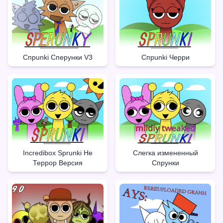
Спрunki Сперунки V3
Спрunki Черри
Incredibox Sprunki Не
Слегка измененный
Террор Версия
Спрунки