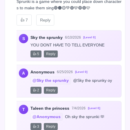
Sprunki is a game where you could place down character
s to make them sing🔴🟠🟡💚🟢🩵🔵🟣🩷
👍
7
Reply
Sky the sprunky
6/10/2026
[Level 0]
S
YOU DONT HAVE TO TELL EVERYONE
👍 5
Reply
Anonymous
6/25/2026
[Level 0]
A
@Sky the sprunky
 @Sky the sprunky oy
👍 2
Reply
Taleen the princess
7/4/2026
[Level 0]
T
@Anonymous
 Oh sky the sprunki 🫶
👍 3
Reply