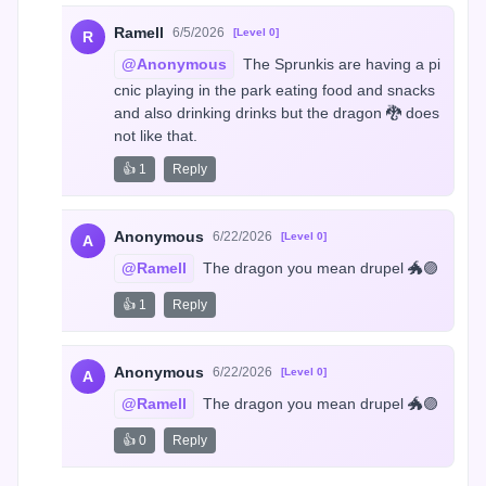
Ramell
6/5/2026
[Level 0]
R
@Anonymous
 The Sprunkis are having a pi
cnic playing in the park eating food and snacks 
and also drinking drinks but the dragon 🐉 does 
not like that.
👍 1
Reply
Anonymous
6/22/2026
[Level 0]
A
@Ramell
 The dragon you mean drupel 🐲🟣
👍 1
Reply
Anonymous
6/22/2026
[Level 0]
A
@Ramell
 The dragon you mean drupel 🐲🟣
👍 0
Reply