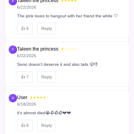
Taleen the princess
★★★★★
T
6/22/2026
The pink loves to hangout with her friend the white 🤍
👍
6
Reply
Taleen the princess
★☆☆☆☆
T
6/22/2026
Sonic doesn't deserve it and also tails 😤👎
👍
7
Reply
User
★★★★★
U
6/18/2026
it's almost died😭🥀🥀🥀💔💔
👍
6
Reply