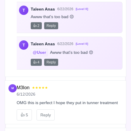
Taleen Anas
6/22/2026
[Level 0]
T
Awww that's too bad 😔
👍 2
Reply
Taleen Anas
6/22/2026
[Level 0]
T
@User
 Awww that's too bad 😔
👍 4
Reply
M3lon
★★★★★
M
6/12/2026
OMG this is perfect I hope they put in tunner treatment
👍
5
Reply