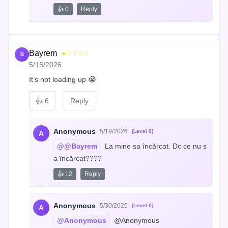
👍 0
Reply
Bayrem
★☆☆☆☆
B
5/15/2026
It’s not loading up 😭
👍
6
Reply
Anonymous
5/19/2026
[Level 0]
A
@@Bayrem
 La mine sa încărcat. Dc ce nu s
a încărcat????
👍 12
Reply
Anonymous
5/30/2026
[Level 0]
A
@Anonymous
 @Anonymous