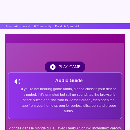
sprunki phase 4
Community
Freaki A Sprunki Parodie Incredibox
PLAY GAME
🔊
Audio Guide
If you're not hearing game audio, please check if your device
is muted. If it's unmuted but still no sound, tap the browser's
share button and find 'Add to Home Screen', then open the
app from your home screen for perfect fullscreen and proper
audio.
Plongez dans le monde du jeu avec Freaki A Sprunki Incredibox Parody,