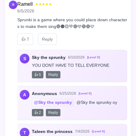
Ramell
★★★★★
R
6/5/2026
Sprunki is a game where you could place down character
s to make them sing🔴🟠🟡💚🟢🩵🔵🟣🩷
👍
7
Reply
Sky the sprunky
6/10/2026
[Level 0]
S
YOU DONT HAVE TO TELL EVERYONE
👍 5
Reply
Anonymous
6/25/2026
[Level 0]
A
@Sky the sprunky
 @Sky the sprunky oy
👍 2
Reply
Taleen the princess
7/4/2026
[Level 0]
T