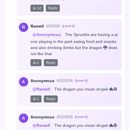
👍 12
Reply
Ramell
6/5/2026
[Level 0]
R
@Anonymous
 The Sprunkis are having a pi
cnic playing in the park eating food and snacks 
and also drinking drinks but the dragon 🐉 does 
not like that.
👍 1
Reply
Anonymous
6/22/2026
[Level 0]
A
@Ramell
 The dragon you mean drupel 🐲🟣
👍 1
Reply
Anonymous
6/22/2026
[Level 0]
A
@Ramell
 The dragon you mean drupel 🐲🟣