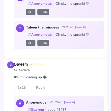
@Anonymous
 Oh sky the sprunki 🫶
👍 3
Reply
Taleen the princess
7/4/2026
[Level 0]
T
@Anonymous
 Oh sky the sprunki 🫶
👍 2
Reply
Bayrem
★☆☆☆☆
B
5/15/2026
It’s not loading up 😭
👍
15
Reply
Anonymous
5/28/2026
[Level 0]
A
@Bayrem
 poop 46457