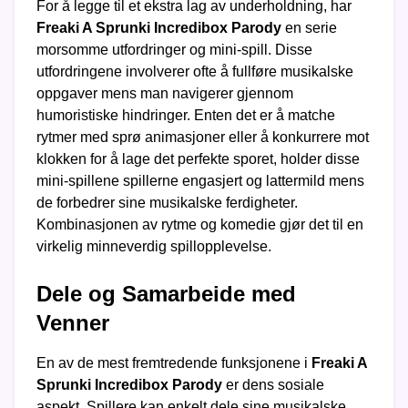
For å legge til et ekstra lag av underholdning, har
Freaki A Sprunki Incredibox Parody
en serie
morsomme utfordringer og mini-spill. Disse
utfordringene involverer ofte å fullføre musikalske
oppgaver mens man navigerer gjennom
humoristiske hindringer. Enten det er å matche
rytmer med sprø animasjoner eller å konkurrere mot
klokken for å lage det perfekte sporet, holder disse
mini-spillene spillerne engasjert og lattermild mens
de forbedrer sine musikalske ferdigheter.
Kombinasjonen av rytme og komedie gjør det til en
virkelig minneverdig spillopplevelse.
Dele og Samarbeide med
Venner
En av de mest fremtredende funksjonene i
Freaki A
Sprunki Incredibox Parody
er dens sosiale
aspekt. Spillere kan enkelt dele sine musikalske