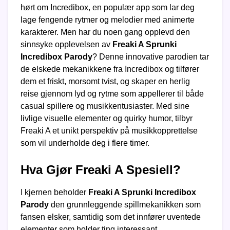
hørt om Incredibox, en populær app som lar deg
lage fengende rytmer og melodier med animerte
karakterer. Men har du noen gang opplevd den
sinnsyke opplevelsen av
Freaki A Sprunki
Incredibox Parody
? Denne innovative parodien tar
de elskede mekanikkene fra Incredibox og tilfører
dem et friskt, morsomt tvist, og skaper en herlig
reise gjennom lyd og rytme som appellerer til både
casual spillere og musikkentusiaster. Med sine
livlige visuelle elementer og quirky humor, tilbyr
Freaki A et unikt perspektiv på musikkopprettelse
som vil underholde deg i flere timer.
Hva Gjør Freaki A Spesiell?
I kjernen beholder
Freaki A Sprunki Incredibox
Parody
den grunnleggende spillmekanikken som
fansen elsker, samtidig som det innfører uventede
elementer som holder ting interessant.