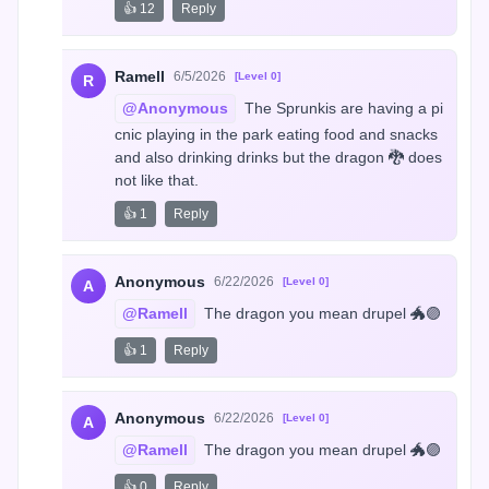
👍 12
Reply
Ramell
6/5/2026
[Level 0]
R
@Anonymous
 The Sprunkis are having a pi
cnic playing in the park eating food and snacks 
and also drinking drinks but the dragon 🐉 does 
not like that.
👍 1
Reply
Anonymous
6/22/2026
[Level 0]
A
@Ramell
 The dragon you mean drupel 🐲🟣
👍 1
Reply
Anonymous
6/22/2026
[Level 0]
A
@Ramell
 The dragon you mean drupel 🐲🟣
👍 0
Reply