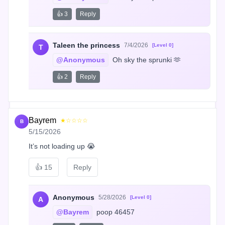
👍 3
Reply
Taleen the princess
7/4/2026
[Level 0]
T
@Anonymous
 Oh sky the sprunki 🫶
👍 2
Reply
Bayrem
★☆☆☆☆
B
5/15/2026
It’s not loading up 😭
👍
15
Reply
Anonymous
5/28/2026
[Level 0]
A
@Bayrem
 poop 46457