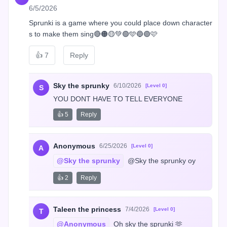
6/5/2026
Sprunki is a game where you could place down character
s to make them sing🔴🟠🟡💚🟢🩵🔵🟣🩷
👍
7
Reply
Sky the sprunky
6/10/2026
[Level 0]
S
YOU DONT HAVE TO TELL EVERYONE
👍 5
Reply
Anonymous
6/25/2026
[Level 0]
A
@Sky the sprunky
 @Sky the sprunky oy
👍 2
Reply
Taleen the princess
7/4/2026
[Level 0]
T
@Anonymous
 Oh sky the sprunki 🫶