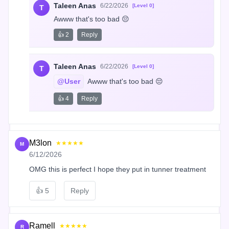
Taleen Anas
6/22/2026
[Level 0]
T
Awww that's too bad 😔
👍 2
Reply
Taleen Anas
6/22/2026
[Level 0]
T
@User
 Awww that's too bad 😔
👍 4
Reply
M3lon
★★★★★
M
6/12/2026
OMG this is perfect I hope they put in tunner treatment
👍
5
Reply
Ramell
★★★★★
R