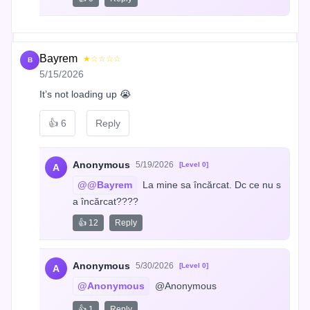
Bayrem
★☆☆☆☆
B
5/15/2026
It’s not loading up 😭
👍
6
Reply
Anonymous
5/19/2026
[Level 0]
A
@@Bayrem
 La mine sa încărcat. Dc ce nu s
a încărcat????
👍 12
Reply
Anonymous
5/30/2026
[Level 0]
A
@Anonymous
 @Anonymous
👍 1
Reply