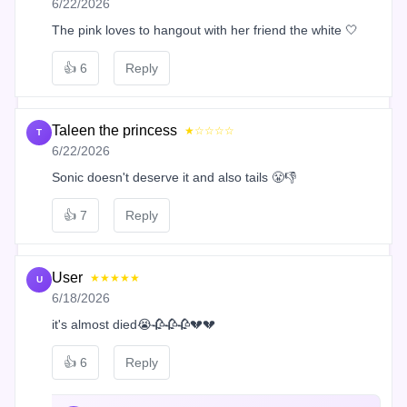
6/22/2026
The pink loves to hangout with her friend the white 🤍
👍
6
Reply
Taleen the princess
★☆☆☆☆
T
6/22/2026
Sonic doesn't deserve it and also tails 😤👎
👍
7
Reply
User
★★★★★
U
6/18/2026
it's almost died😭🥀🥀🥀💔💔
👍
6
Reply