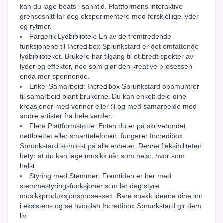
kan du lage beats i sanntid. Plattformens interaktive
grensesnitt lar deg eksperimentere med forskjellige lyder
og rytmer.
Fargerik Lydbibliotek: En av de fremtredende
funksjonene til Incredibox Sprunkstard er det omfattende
lydbiblioteket. Brukere har tilgang til et bredt spekter av
lyder og effekter, noe som gjør den kreative prosessen
enda mer spennende.
Enkel Samarbeid: Incredibox Sprunkstard oppmuntrer
til samarbeid blant brukerne. Du kan enkelt dele dine
kreasjoner med venner eller til og med samarbeide med
andre artister fra hele verden.
Flere Plattformstøtte: Enten du er på skrivebordet,
nettbrettet eller smarttelefonen, fungerer Incredibox
Sprunkstard sømløst på alle enheter. Denne fleksibiliteten
betyr at du kan lage musikk når som helst, hvor som
helst.
Styring med Stemmer: Fremtiden er her med
stemmestyringsfunksjoner som lar deg styre
musikkproduksjonsprosessen. Bare snakk ideene dine inn
i eksistens og se hvordan Incredibox Sprunkstard gir dem
liv.