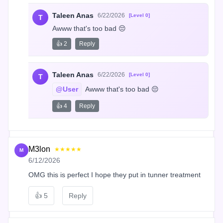
Taleen Anas
6/22/2026
[Level 0]
T
Awww that's too bad 😔
👍 2
Reply
Taleen Anas
6/22/2026
[Level 0]
T
@User
 Awww that's too bad 😔
👍 4
Reply
M3lon
★★★★★
M
6/12/2026
OMG this is perfect I hope they put in tunner treatment
👍
5
Reply