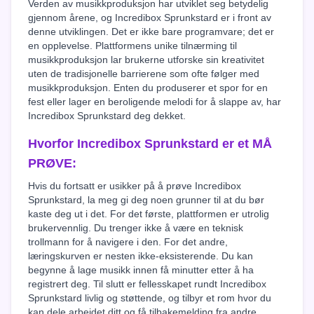
Verden av musikkproduksjon har utviklet seg betydelig
gjennom årene, og Incredibox Sprunkstard er i front av
denne utviklingen. Det er ikke bare programvare; det er
en opplevelse. Plattformens unike tilnærming til
musikkproduksjon lar brukerne utforske sin kreativitet
uten de tradisjonelle barrierene som ofte følger med
musikkproduksjon. Enten du produserer et spor for en
fest eller lager en beroligende melodi for å slappe av, har
Incredibox Sprunkstard deg dekket.
Hvorfor Incredibox Sprunkstard er et MÅ
PRØVE:
Hvis du fortsatt er usikker på å prøve Incredibox
Sprunkstard, la meg gi deg noen grunner til at du bør
kaste deg ut i det. For det første, plattformen er utrolig
brukervennlig. Du trenger ikke å være en teknisk
trollmann for å navigere i den. For det andre,
læringskurven er nesten ikke-eksisterende. Du kan
begynne å lage musikk innen få minutter etter å ha
registrert deg. Til slutt er fellesskapet rundt Incredibox
Sprunkstard livlig og støttende, og tilbyr et rom hvor du
kan dele arbeidet ditt og få tilbakemelding fra andre