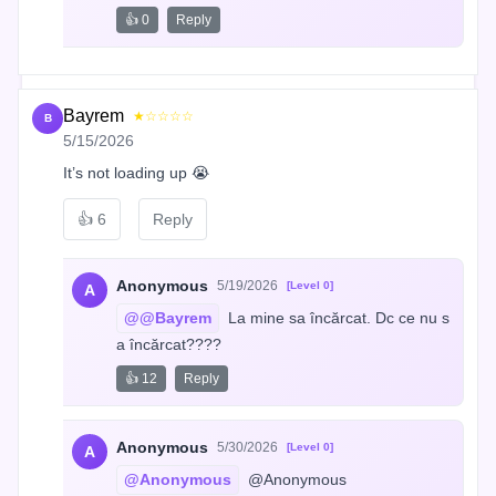
👍 0
Reply
Bayrem
★☆☆☆☆
B
5/15/2026
It’s not loading up 😭
👍
6
Reply
Anonymous
5/19/2026
[Level 0]
A
@@Bayrem
 La mine sa încărcat. Dc ce nu s
a încărcat????
👍 12
Reply
Anonymous
5/30/2026
[Level 0]
A
@Anonymous
 @Anonymous