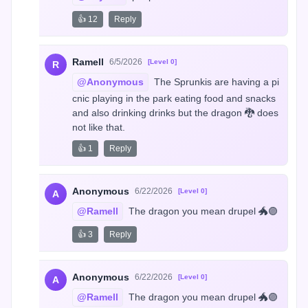
👍 12
Reply
Ramell
6/5/2026
[Level 0]
R
@Anonymous
 The Sprunkis are having a pi
cnic playing in the park eating food and snacks 
and also drinking drinks but the dragon 🐉 does 
not like that.
👍 1
Reply
Anonymous
6/22/2026
[Level 0]
A
@Ramell
 The dragon you mean drupel 🐲🟣
👍 3
Reply
Anonymous
6/22/2026
[Level 0]
A
@Ramell
 The dragon you mean drupel 🐲🟣