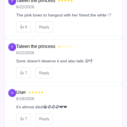
Taleen the princess
★★★★★
T
6/22/2026
The pink loves to hangout with her friend the white 🤍
👍
6
Reply
Taleen the princess
★☆☆☆☆
T
6/22/2026
Sonic doesn't deserve it and also tails 😤👎
👍
7
Reply
User
★★★★★
U
6/18/2026
it's almost died😭🥀🥀🥀💔💔
👍
7
Reply