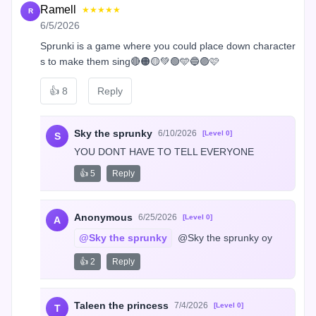
Ramell
★★★★★
R
6/5/2026
Sprunki is a game where you could place down character
s to make them sing🔴🟠🟡💚🟢🩵🔵🟣🩷
👍
8
Reply
Sky the sprunky
6/10/2026
[Level 0]
S
YOU DONT HAVE TO TELL EVERYONE
👍 5
Reply
Anonymous
6/25/2026
[Level 0]
A
@Sky the sprunky
 @Sky the sprunky oy
👍 2
Reply
Taleen the princess
7/4/2026
[Level 0]
T