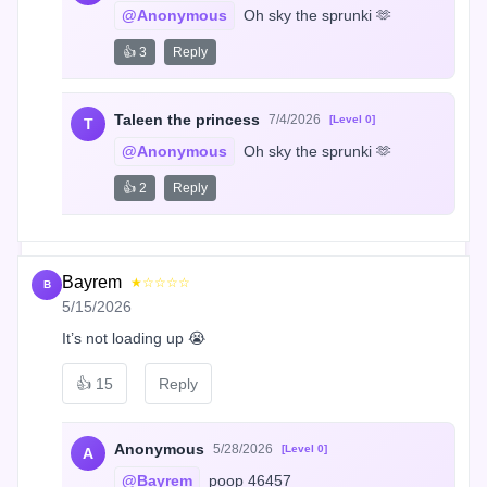
@Anonymous
 Oh sky the sprunki 🫶
👍 3
Reply
Taleen the princess
7/4/2026
[Level 0]
T
@Anonymous
 Oh sky the sprunki 🫶
👍 2
Reply
Bayrem
★☆☆☆☆
B
5/15/2026
It’s not loading up 😭
👍
15
Reply
Anonymous
5/28/2026
[Level 0]
A
@Bayrem
 poop 46457