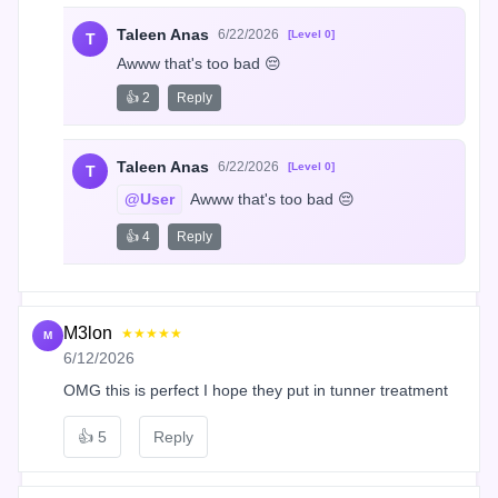
Taleen Anas
6/22/2026
[Level 0]
T
Awww that's too bad 😔
👍 2
Reply
Taleen Anas
6/22/2026
[Level 0]
T
@User
 Awww that's too bad 😔
👍 4
Reply
M3lon
★★★★★
M
6/12/2026
OMG this is perfect I hope they put in tunner treatment
👍
5
Reply