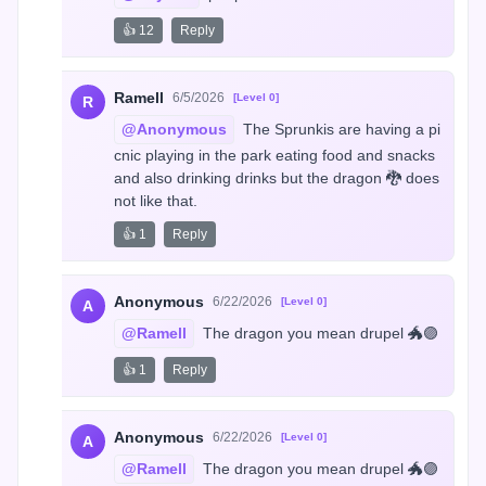
👍 12
Reply
Ramell
6/5/2026
[Level 0]
R
@Anonymous
 The Sprunkis are having a pi
cnic playing in the park eating food and snacks 
and also drinking drinks but the dragon 🐉 does 
not like that.
👍 1
Reply
Anonymous
6/22/2026
[Level 0]
A
@Ramell
 The dragon you mean drupel 🐲🟣
👍 1
Reply
Anonymous
6/22/2026
[Level 0]
A
@Ramell
 The dragon you mean drupel 🐲🟣