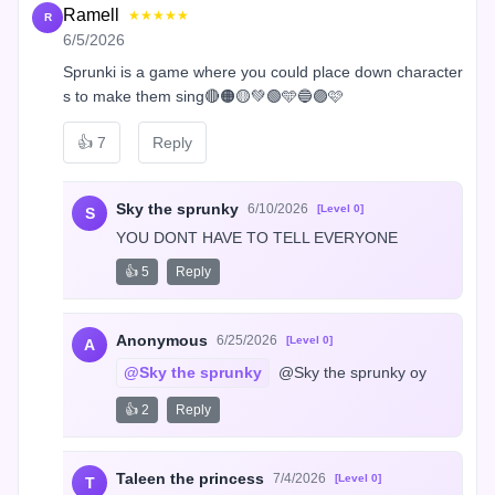
Ramell
★★★★★
R
6/5/2026
Sprunki is a game where you could place down character
s to make them sing🔴🟠🟡💚🟢🩵🔵🟣🩷
👍
7
Reply
Sky the sprunky
6/10/2026
[Level 0]
S
YOU DONT HAVE TO TELL EVERYONE
👍 5
Reply
Anonymous
6/25/2026
[Level 0]
A
@Sky the sprunky
 @Sky the sprunky oy
👍 2
Reply
Taleen the princess
7/4/2026
[Level 0]
T