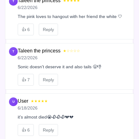
Taleen the princess
★★★★★
T
6/22/2026
The pink loves to hangout with her friend the white 🤍
👍
6
Reply
Taleen the princess
★☆☆☆☆
T
6/22/2026
Sonic doesn't deserve it and also tails 😤👎
👍
7
Reply
User
★★★★★
U
6/18/2026
it's almost died😭🥀🥀🥀💔💔
👍
6
Reply