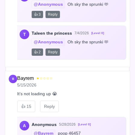
@Anonymous
 Oh sky the sprunki 🫶
👍 3
Reply
Taleen the princess
7/4/2026
[Level 0]
T
@Anonymous
 Oh sky the sprunki 🫶
👍 2
Reply
Bayrem
★☆☆☆☆
B
5/15/2026
It’s not loading up 😭
👍
15
Reply
Anonymous
5/28/2026
[Level 0]
A
@Bayrem
 poop 46457