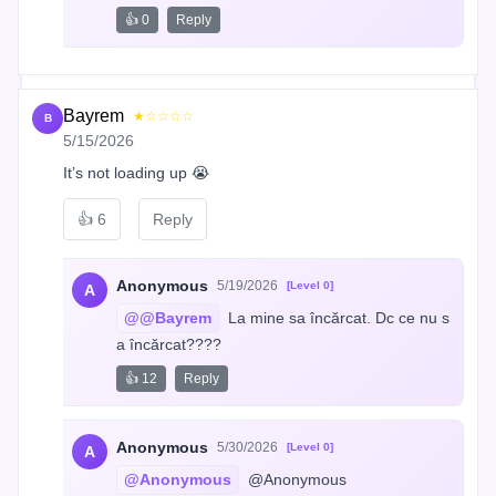
👍 0
Reply
Bayrem
★☆☆☆☆
B
5/15/2026
It’s not loading up 😭
👍
6
Reply
Anonymous
5/19/2026
[Level 0]
A
@@Bayrem
 La mine sa încărcat. Dc ce nu s
a încărcat????
👍 12
Reply
Anonymous
5/30/2026
[Level 0]
A
@Anonymous
 @Anonymous