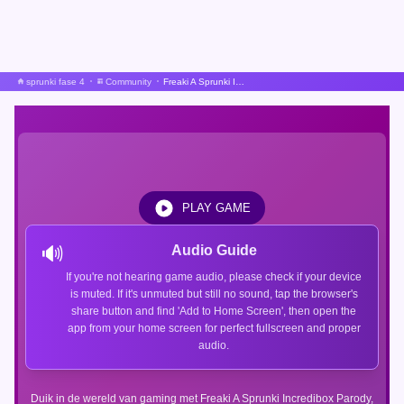
sprunki fase 4
Community
Freaki A Sprunki Incredibox Parodie
PLAY GAME
🔊
Audio Guide
If you're not hearing game audio, please check if your device
is muted. If it's unmuted but still no sound, tap the browser's
share button and find 'Add to Home Screen', then open the
app from your home screen for perfect fullscreen and proper
audio.
Duik in de wereld van gaming met Freaki A Sprunki Incredibox Parody,