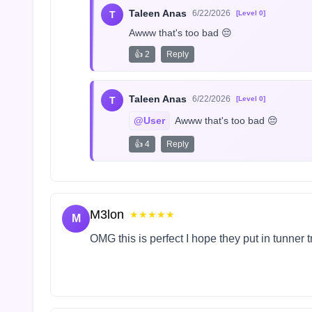
Taleen Anas
6/22/2026
T
[Level 0]
Awww that's too bad 😔
👍 2
Reply
Taleen Anas
6/22/2026
T
[Level 0]
@User
 Awww that's too bad 😔
👍 4
Reply
M3lon
★★★★★
M
OMG this is perfect I hope they put in tunner 