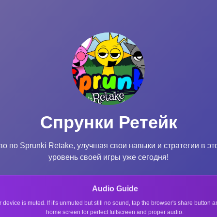
Спрунки Ретейк
во по Sprunki Retake, улучшая свои навыки и стратегии в
уровень своей игры уже сегодня!
Audio Guide
r device is muted. If it's unmuted but still no sound, tap the browser's share button
home screen for perfect fullscreen and proper audio.