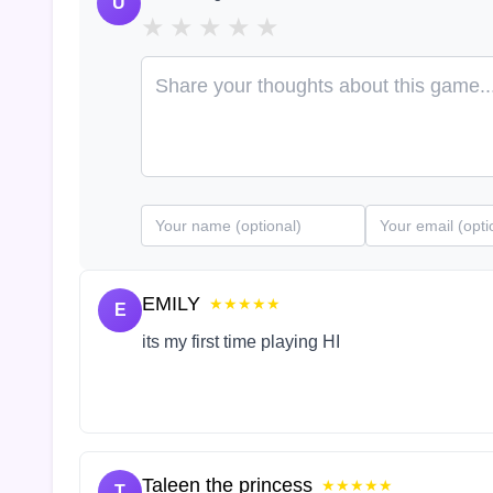
U
★
★
★
★
★
EMILY
★★★★★
E
its my first time playing HI
Taleen the princess
★★★★★
T