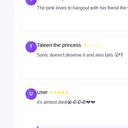
The pink loves to hangout with her friend the
Taleen the princess
★☆☆☆☆
T
Sonic doesn't deserve it and also tails 😤👎
User
★★★★★
U
it's almost died😭🥀🥀🥀💔💔