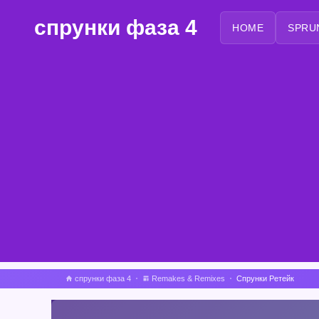
спрунки фаза 4
HOME
SPRU
спрунки фаза 4
Remakes & Remixes
Спрунки Ретейк