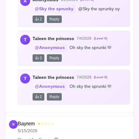
A
@Sky the sprunky
 @Sky the sprunky oy
👍 2
Reply
Taleen the princess
7/4/2026
[Level 0]
T
@Anonymous
 Oh sky the sprunki 🫶
👍 3
Reply
Taleen the princess
7/4/2026
[Level 0]
T
@Anonymous
 Oh sky the sprunki 🫶
👍 2
Reply
Bayrem
★☆☆☆☆
B
5/15/2026