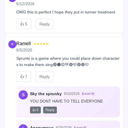
6/12/2026
OMG this is perfect I hope they put in tunner treatment
👍
5
Reply
Ramell
★★★★★
R
6/5/2026
Sprunki is a game where you could place down character
s to make them sing🔴🟠🟡💚🟢🩵🔵🟣🩷
👍
7
Reply
Sky the sprunky
6/10/2026
[Level 0]
S
YOU DONT HAVE TO TELL EVERYONE
👍 5
Reply
Anonymous
6/25/2026
[Level 0]