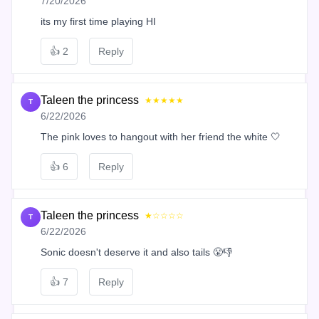
7/20/2026
its my first time playing HI
👍
2
Reply
Taleen the princess
★★★★★
T
6/22/2026
The pink loves to hangout with her friend the white 🤍
👍
6
Reply
Taleen the princess
★☆☆☆☆
T
6/22/2026
Sonic doesn't deserve it and also tails 😤👎
👍
7
Reply