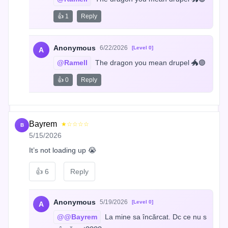
👍 1
Reply
Anonymous
6/22/2026
[Level 0]
A
@Ramell
 The dragon you mean drupel 🐲🟣
👍 0
Reply
Bayrem
★☆☆☆☆
B
5/15/2026
It’s not loading up 😭
👍
6
Reply
Anonymous
5/19/2026
[Level 0]
A
@@Bayrem
 La mine sa încărcat. Dc ce nu s