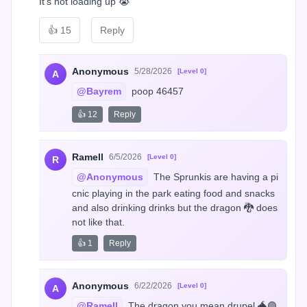
It’s not loading up 😭
👍
15
Reply
Anonymous
5/28/2026
[Level 0]
A
@Bayrem
 poop 46457
👍 12
Reply
Ramell
6/5/2026
[Level 0]
R
@Anonymous
 The Sprunkis are having a pi
cnic playing in the park eating food and snacks 
and also drinking drinks but the dragon 🐉 does 
not like that.
👍 1
Reply
Anonymous
6/22/2026
[Level 0]
A
@Ramell
 The dragon you mean drupel 🐲🟣