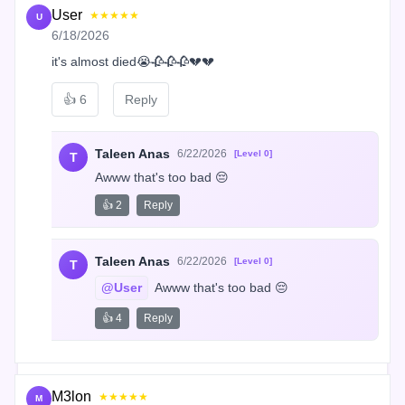
User
★★★★★
U
6/18/2026
it's almost died😭🥀🥀🥀💔💔
👍
6
Reply
Taleen Anas
6/22/2026
[Level 0]
T
Awww that's too bad 😔
👍 2
Reply
Taleen Anas
6/22/2026
[Level 0]
T
@User
 Awww that's too bad 😔
👍 4
Reply
M3lon
★★★★★
M