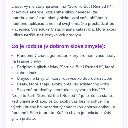
Lmao, vy nie ste pripravení na "Sprunki But I Ruined It" -
chaotická energia, ktorú sme nikdy nevedeli, že
potrebujeme! Je to, akoby niekto vzal vašu obľúbenú
hudobnú aplikáciu a nechal svojho mačku prechádzať po
klávesnici. Výsledok? Čistá, krásna katastrofa, ktorá akosi
udiera tvrdšie než kedykoľvek predtým.
Čo je rozbité (v dobrom slova zmysle):
Randomný chaos generátor, ktorý premení vaše beaty
na krásne chyby
Podpisové glitch efekty "Sprunki But I Ruined It", ktoré
zasiahnu inak
Úmyselne krivý UI, ktorý robí všetko dobrodružstvom
Beaty, ktoré znejú, akoby prežívali existenčnú krízu
Skazené predvoľby, ktoré akosi vytvárajú hity???
Nie je to žart, "Sprunki But I Ruined It" je to, čo sa stane,
keď prijmete chaos. Je to, akoby váš bežný softvér na
výrobu hudby bol posadnutý chaotickou dobrou entitou, a
úprimne? Sme tu pre to. Každá chyba je funkcia, každý
glitch je zlato.