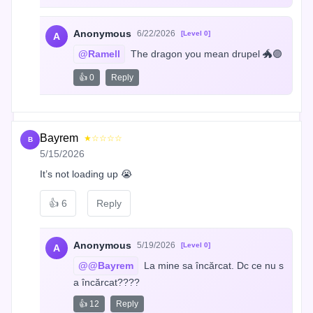
Anonymous
6/22/2026
[Level 0]
A
@Ramell
 The dragon you mean drupel 🐲🟣
👍 0
Reply
Bayrem
★☆☆☆☆
B
5/15/2026
It’s not loading up 😭
👍
6
Reply
Anonymous
5/19/2026
[Level 0]
A
@@Bayrem
 La mine sa încărcat. Dc ce nu s
a încărcat????
👍 12
Reply