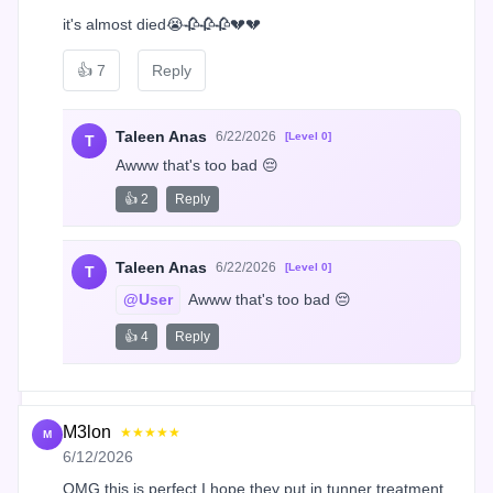
it's almost died😭🥀🥀🥀💔💔
👍
7
Reply
Taleen Anas
6/22/2026
[Level 0]
T
Awww that's too bad 😔
👍 2
Reply
Taleen Anas
6/22/2026
[Level 0]
T
@User
 Awww that's too bad 😔
👍 4
Reply
M3lon
★★★★★
M
6/12/2026
OMG this is perfect I hope they put in tunner treatment