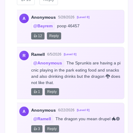
Anonymous
5/28/2026
[Level 0]
A
@Bayrem
 poop 46457
👍 12
Reply
Ramell
6/5/2026
[Level 0]
R
@Anonymous
 The Sprunkis are having a pi
cnic playing in the park eating food and snacks 
and also drinking drinks but the dragon 🐉 does 
not like that.
👍 1
Reply
Anonymous
6/22/2026
[Level 0]
A
@Ramell
 The dragon you mean drupel 🐲🟣
👍 3
Reply