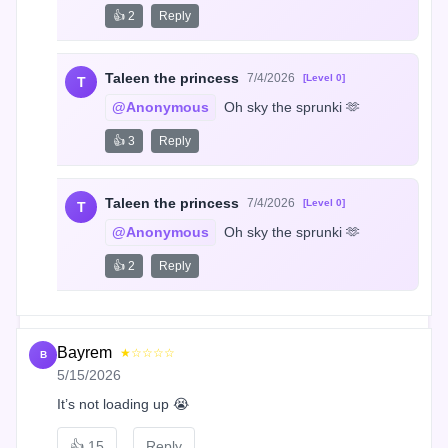
👍 2
Reply
Taleen the princess
7/4/2026
[Level 0]
T
@Anonymous
 Oh sky the sprunki 🫶
👍 3
Reply
Taleen the princess
7/4/2026
[Level 0]
T
@Anonymous
 Oh sky the sprunki 🫶
👍 2
Reply
Bayrem
★☆☆☆☆
B
5/15/2026
It’s not loading up 😭
👍
15
Reply