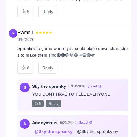
👍
5
Reply
Ramell
★★★★★
R
6/5/2026
Sprunki is a game where you could place down character
s to make them sing🔴🟠🟡💚🟢🩵🔵🟣🩷
👍
8
Reply
Sky the sprunky
6/10/2026
[Level 0]
S
YOU DONT HAVE TO TELL EVERYONE
👍 5
Reply
Anonymous
6/25/2026
[Level 0]
A
@Sky the sprunky
 @Sky the sprunky oy