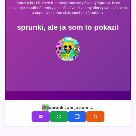
Sprunki but I Ruined It je hravý obrat na pôvodný Sprunki, ktorý
obsahuje chaotické remixy a neočakávané zmeny, čím vytvára zábavnú
a nepredvídateľnú skúsenosť pre fanúšikov.
sprunki, ale ja som to pokazil
sprunki, ale ja som to pokazil