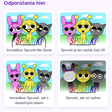
Odporúčania hier
Incredibox Sprunki Ale Divné
Sprunki je len každý živý V0
Incredibox Sprunki, ale s
Sprunki, ale sú nažive
skutočnými telami