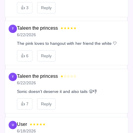
👍
3
Reply
Taleen the princess
★★★★★
T
6/22/2026
The pink loves to hangout with her friend the white 🤍
👍
6
Reply
Taleen the princess
★☆☆☆☆
T
6/22/2026
Sonic doesn't deserve it and also tails 😤👎
👍
7
Reply
User
★★★★★
U
6/18/2026