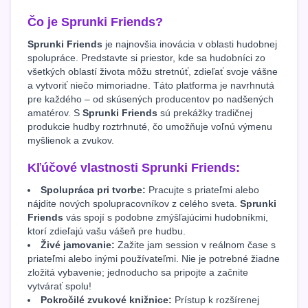
Čo je Sprunki Friends?
Sprunki Friends
je najnovšia inovácia v oblasti hudobnej
spolupráce. Predstavte si priestor, kde sa hudobníci zo
všetkých oblastí života môžu stretnúť, zdieľať svoje vášne
a vytvoriť niečo mimoriadne. Táto platforma je navrhnutá
pre každého – od skúsených producentov po nadšených
amatérov. S
Sprunki Friends
sú prekážky tradičnej
produkcie hudby roztrhnuté, čo umožňuje voľnú výmenu
myšlienok a zvukov.
Kľúčové vlastnosti Sprunki Friends:
Spolupráca pri tvorbe:
Pracujte s priateľmi alebo
nájdite nových spolupracovníkov z celého sveta.
Sprunki
Friends
vás spojí s podobne zmýšľajúcimi hudobníkmi,
ktorí zdieľajú vašu vášeň pre hudbu.
Živé jamovanie:
Zažite jam session v reálnom čase s
priateľmi alebo inými používateľmi. Nie je potrebné žiadne
zložitá vybavenie; jednoducho sa pripojte a začnite
vytvárať spolu!
Pokročilé zvukové knižnice:
Prístup k rozšírenej