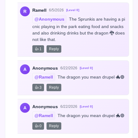
Ramell
6/5/2026
[Level 0]
R
@Anonymous
 The Sprunkis are having a pi
cnic playing in the park eating food and snacks 
and also drinking drinks but the dragon 🐉 does 
not like that.
👍 1
Reply
Anonymous
6/22/2026
[Level 0]
A
@Ramell
 The dragon you mean drupel 🐲🟣
👍 3
Reply
Anonymous
6/22/2026
[Level 0]
A
@Ramell
 The dragon you mean drupel 🐲🟣
👍 0
Reply