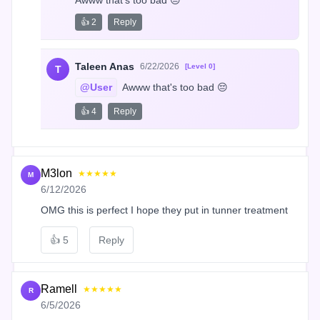
👍 2
Reply
Taleen Anas
6/22/2026
[Level 0]
T
@User
 Awww that's too bad 😔
👍 4
Reply
M3lon
★★★★★
M
6/12/2026
OMG this is perfect I hope they put in tunner treatment
👍
5
Reply
Ramell
★★★★★
R
6/5/2026