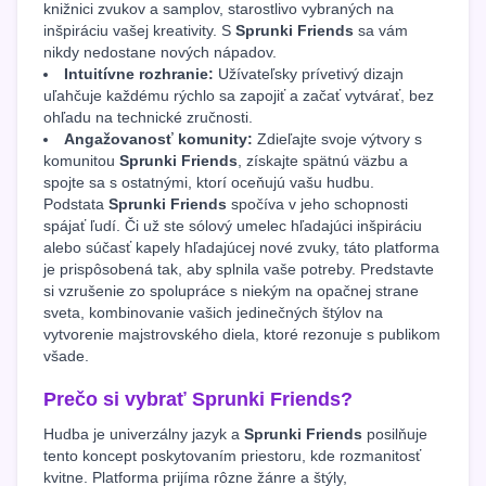
knižnici zvukov a samplov, starostlivo vybraných na
inšpiráciu vašej kreativity. S
Sprunki Friends
sa vám
nikdy nedostane nových nápadov.
Intuitívne rozhranie:
Užívateľsky prívetivý dizajn
uľahčuje každému rýchlo sa zapojiť a začať vytvárať, bez
ohľadu na technické zručnosti.
Angažovanosť komunity:
Zdieľajte svoje výtvory s
komunitou
Sprunki Friends
, získajte spätnú väzbu a
spojte sa s ostatnými, ktorí oceňujú vašu hudbu.
Podstata
Sprunki Friends
spočíva v jeho schopnosti
spájať ľudí. Či už ste sólový umelec hľadajúci inšpiráciu
alebo súčasť kapely hľadajúcej nové zvuky, táto platforma
je prispôsobená tak, aby splnila vaše potreby. Predstavte
si vzrušenie zo spolupráce s niekým na opačnej strane
sveta, kombinovanie vašich jedinečných štýlov na
vytvorenie majstrovského diela, ktoré rezonuje s publikom
všade.
Prečo si vybrať Sprunki Friends?
Hudba je univerzálny jazyk a
Sprunki Friends
posilňuje
tento koncept poskytovaním priestoru, kde rozmanitosť
kvitne. Platforma prijíma rôzne žánre a štýly,