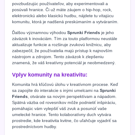
povzbudzujúc používateľov, aby experimentovali a
posúvali hranice. Či už máte záujem o hip-hop, rock,
elektronickú alebo klasickú hudbu, nájdete tu vítajúcu
komunitu, ktorá je nadšená preskúmaním a vytváraním.
Ďalšou významnou výhodou
Sprunki Friends
je jeho
záväzok k inováciám. Tím za touto platformou neustále
aktualizuje funkcie a rozširuje zvukovú knižnicu, aby
zabezpečil, že používatelia majú prístup k najnovším
nástrojom a zdrojom. Tento záväzok k zlepšeniu
znamená, že váš kreatívny potenciál je neobmedzený.
Vplyv komunity na kreativitu:
Komunita hrá kľúčovú úlohu v kreatívnom procese. Keď
sa zapojíte do interakcie s inými umelcami na
Sprunki
Friends
, otvárate sa novým perspektívam a nápadom.
Spätná väzba od rovesníkov môže podnietiť inšpiráciu,
pomáhajúc vám vylepšiť váš zvuk a posunúť vaše
umelecké hranice. Tento kolaboratívny duch vytvára
prostredie, kde kreativita kvitne, čo uľahčuje vyjadriť sa
prostredníctvom hudby.