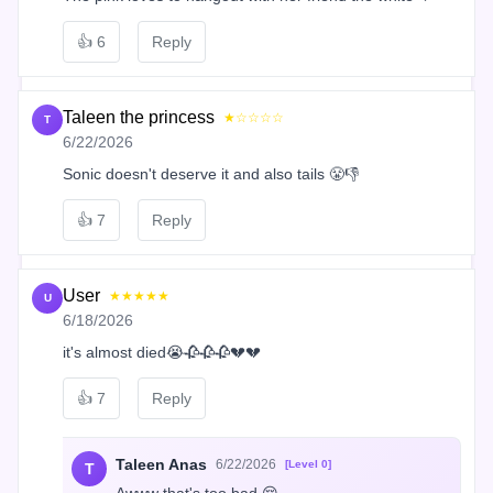
👍
6
Reply
Taleen the princess
★☆☆☆☆
T
6/22/2026
Sonic doesn't deserve it and also tails 😤👎
👍
7
Reply
User
★★★★★
U
6/18/2026
it's almost died😭🥀🥀🥀💔💔
👍
7
Reply
Taleen Anas
6/22/2026
[Level 0]
T
Awww that's too bad 😔