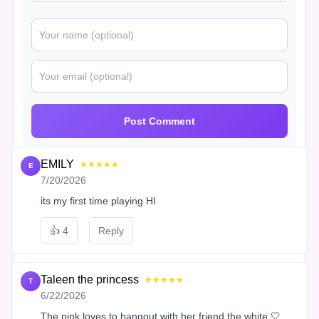
Post Comment
EMILY
★★★★★
E
7/20/2026
its my first time playing HI
👍
4
Reply
Taleen the princess
★★★★★
T
6/22/2026
The pink loves to hangout with her friend the white 🤍