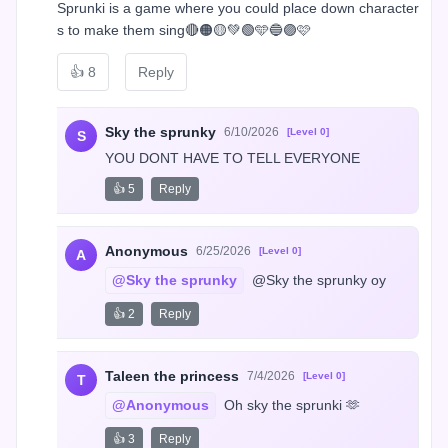
Sprunki is a game where you could place down character
s to make them sing🔴🟠🟡💚🟢🩵🔵🟣🩷
👍
8
Reply
Sky the sprunky
6/10/2026
[Level 0]
S
YOU DONT HAVE TO TELL EVERYONE
👍 5
Reply
Anonymous
6/25/2026
[Level 0]
A
@Sky the sprunky
 @Sky the sprunky oy
👍 2
Reply
Taleen the princess
7/4/2026
[Level 0]
T
@Anonymous
 Oh sky the sprunki 🫶
👍 3
Reply