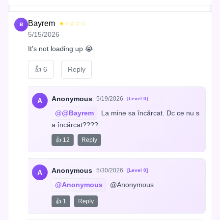
Bayrem
★☆☆☆☆
B
5/15/2026
It’s not loading up 😭
👍
6
Reply
Anonymous
5/19/2026
[Level 0]
A
@@Bayrem
 La mine sa încărcat. Dc ce nu s
a încărcat????
👍 12
Reply
Anonymous
5/30/2026
[Level 0]
A
@Anonymous
 @Anonymous
👍 1
Reply