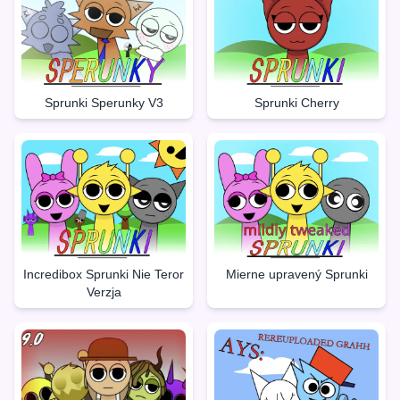
Sprunki Sperunky V3
Sprunki Cherry
Incredibox Sprunki Nie Teror
Mierne upravený Sprunki
Verzja