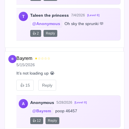
Taleen the princess
7/4/2026
[Level 0]
T
@Anonymous
 Oh sky the sprunki 🫶
👍 2
Reply
Bayrem
★☆☆☆☆
B
5/15/2026
It’s not loading up 😭
👍
15
Reply
Anonymous
5/28/2026
[Level 0]
A
@Bayrem
 poop 46457
👍 12
Reply