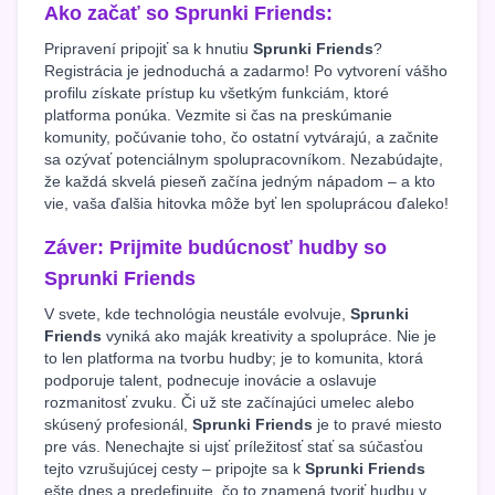
Ako začať so Sprunki Friends:
Pripravení pripojiť sa k hnutiu
Sprunki Friends
?
Registrácia je jednoduchá a zadarmo! Po vytvorení vášho
profilu získate prístup ku všetkým funkciám, ktoré
platforma ponúka. Vezmite si čas na preskúmanie
komunity, počúvanie toho, čo ostatní vytvárajú, a začnite
sa ozývať potenciálnym spolupracovníkom. Nezabúdajte,
že každá skvelá pieseň začína jedným nápadom – a kto
vie, vaša ďalšia hitovka môže byť len spoluprácou ďaleko!
Záver: Prijmite budúcnosť hudby so
Sprunki Friends
V svete, kde technológia neustále evolvuje,
Sprunki
Friends
vyniká ako maják kreativity a spolupráce. Nie je
to len platforma na tvorbu hudby; je to komunita, ktorá
podporuje talent, podnecuje inovácie a oslavuje
rozmanitosť zvuku. Či už ste začínajúci umelec alebo
skúsený profesionál,
Sprunki Friends
je to pravé miesto
pre vás. Nenechajte si ujsť príležitosť stať sa súčasťou
tejto vzrušujúcej cesty – pripojte sa k
Sprunki Friends
ešte dnes a predefinujte, čo to znamená tvoriť hudbu v