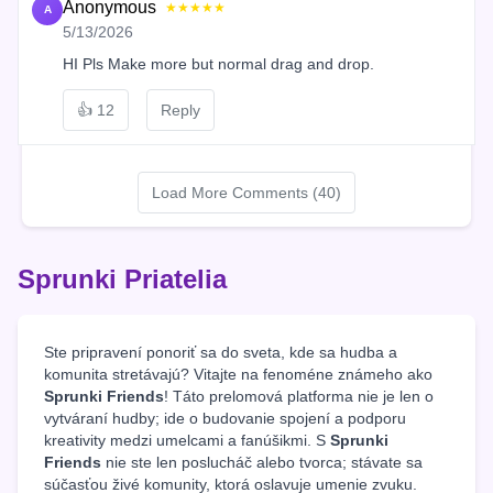
Anonymous
★★★★★
A
5/13/2026
HI Pls Make more but normal drag and drop.
👍
12
Reply
Load More Comments (40)
Sprunki Priatelia
Ste pripravení ponoriť sa do sveta, kde sa hudba a
komunita stretávajú? Vitajte na fenoméne známeho ako
Sprunki Friends
! Táto prelomová platforma nie je len o
vytváraní hudby; ide o budovanie spojení a podporu
kreativity medzi umelcami a fanúšikmi. S
Sprunki
Friends
nie ste len poslucháč alebo tvorca; stávate sa
súčasťou živé komunity, ktorá oslavuje umenie zvuku.