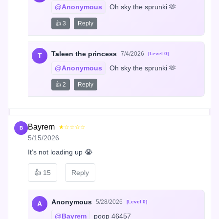
@Anonymous
 Oh sky the sprunki 🫶
👍 3
Reply
Taleen the princess
7/4/2026
[Level 0]
T
@Anonymous
 Oh sky the sprunki 🫶
👍 2
Reply
Bayrem
★☆☆☆☆
B
5/15/2026
It’s not loading up 😭
👍
15
Reply
Anonymous
5/28/2026
[Level 0]
A
@Bayrem
 poop 46457