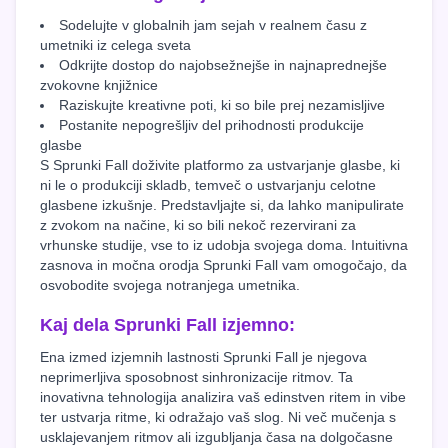
Sodelujte v globalnih jam sejah v realnem času z
umetniki iz celega sveta
Odkrijte dostop do najobsežnejše in najnaprednejše
zvokovne knjižnice
Raziskujte kreativne poti, ki so bile prej nezamisljive
Postanite nepogrešljiv del prihodnosti produkcije
glasbe
S Sprunki Fall doživite platformo za ustvarjanje glasbe, ki
ni le o produkciji skladb, temveč o ustvarjanju celotne
glasbene izkušnje. Predstavljajte si, da lahko manipulirate
z zvokom na načine, ki so bili nekoč rezervirani za
vrhunske studije, vse to iz udobja svojega doma. Intuitivna
zasnova in močna orodja Sprunki Fall vam omogočajo, da
osvobodite svojega notranjega umetnika.
Kaj dela Sprunki Fall izjemno:
Ena izmed izjemnih lastnosti Sprunki Fall je njegova
neprimerljiva sposobnost sinhronizacije ritmov. Ta
inovativna tehnologija analizira vaš edinstven ritem in vibe
ter ustvarja ritme, ki odražajo vaš slog. Ni več mučenja s
usklajevanjem ritmov ali izgubljanja časa na dolgočasne