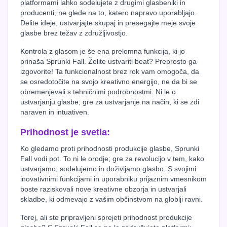
platformami lahko sodelujete z drugimi glasbeniki in
producenti, ne glede na to, katero napravo uporabljajo.
Delite ideje, ustvarjajte skupaj in presegajte meje svoje
glasbe brez težav z združljivostjo.
Kontrola z glasom je še ena prelomna funkcija, ki jo
prinaša Sprunki Fall. Želite ustvariti beat? Preprosto ga
izgovorite! Ta funkcionalnost brez rok vam omogoča, da
se osredotočite na svojo kreativno energijo, ne da bi se
obremenjevali s tehničnimi podrobnostmi. Ni le o
ustvarjanju glasbe; gre za ustvarjanje na način, ki se zdi
naraven in intuativen.
Prihodnost je svetla:
Ko gledamo proti prihodnosti produkcije glasbe, Sprunki
Fall vodi pot. To ni le orodje; gre za revolucijo v tem, kako
ustvarjamo, sodelujemo in doživljamo glasbo. S svojimi
inovativnimi funkcijami in uporabniku prijaznim vmesnikom
boste raziskovali nove kreativne obzorja in ustvarjali
skladbe, ki odmevajo z vašim občinstvom na globlji ravni.
Torej, ali ste pripravljeni sprejeti prihodnost produkcije