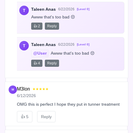
Taleen Anas
6/22/2026
[Level 0]
T
Awww that's too bad 😔
👍 2
Reply
Taleen Anas
6/22/2026
[Level 0]
T
@User
 Awww that's too bad 😔
👍 4
Reply
M3lon
★★★★★
M
6/12/2026
OMG this is perfect I hope they put in tunner treatment
👍
5
Reply