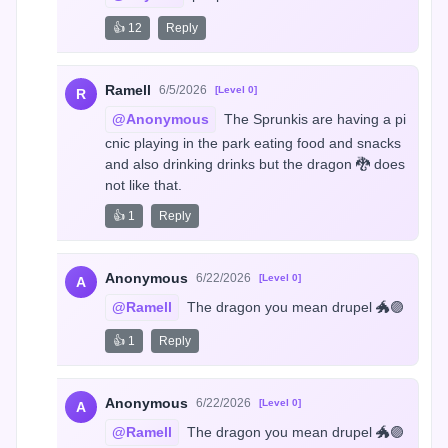
👍 12
Reply
Ramell
6/5/2026
[Level 0]
R
@Anonymous
 The Sprunkis are having a pi
cnic playing in the park eating food and snacks 
and also drinking drinks but the dragon 🐉 does 
not like that.
👍 1
Reply
Anonymous
6/22/2026
[Level 0]
A
@Ramell
 The dragon you mean drupel 🐲🟣
👍 1
Reply
Anonymous
6/22/2026
[Level 0]
A
@Ramell
 The dragon you mean drupel 🐲🟣