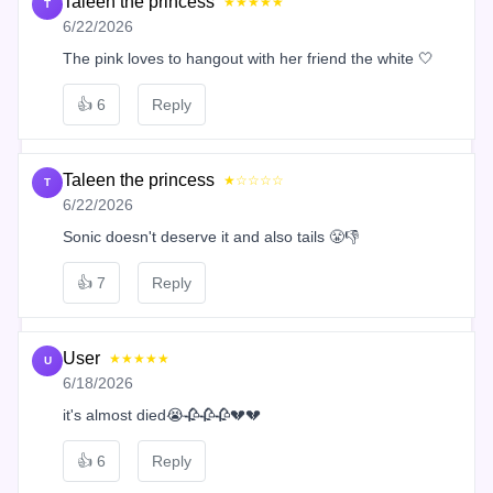
Taleen the princess
★★★★★
T
6/22/2026
The pink loves to hangout with her friend the white 🤍
👍
6
Reply
Taleen the princess
★☆☆☆☆
T
6/22/2026
Sonic doesn't deserve it and also tails 😤👎
👍
7
Reply
User
★★★★★
U
6/18/2026
it's almost died😭🥀🥀🥀💔💔
👍
6
Reply