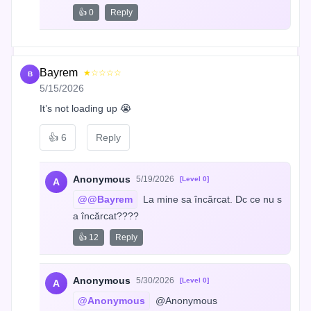
👍 0
Reply
Bayrem
★☆☆☆☆
B
5/15/2026
It’s not loading up 😭
👍
6
Reply
Anonymous
5/19/2026
[Level 0]
A
@@Bayrem
 La mine sa încărcat. Dc ce nu s
a încărcat????
👍 12
Reply
Anonymous
5/30/2026
[Level 0]
A
@Anonymous
 @Anonymous