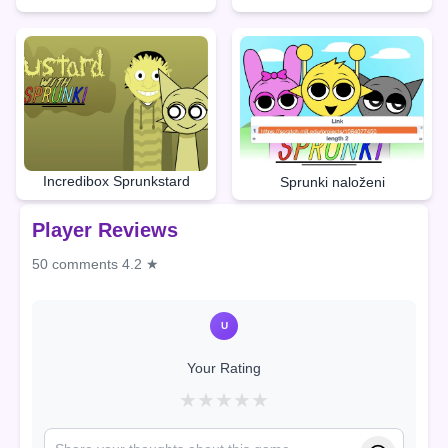
Incredibox Sprunkstard
Sprunki naloženi
Player Reviews
50 comments
4.2 ★
U
Your Rating
★
★
★
★
★