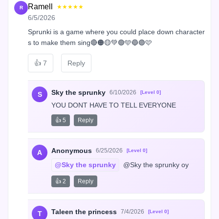
Ramell
★★★★★
R
6/5/2026
Sprunki is a game where you could place down character
s to make them sing🔴🟠🟡💚🟢🩵🔵🟣🩷
👍
7
Reply
Sky the sprunky
6/10/2026
[Level 0]
S
YOU DONT HAVE TO TELL EVERYONE
👍 5
Reply
Anonymous
6/25/2026
[Level 0]
A
@Sky the sprunky
 @Sky the sprunky oy
👍 2
Reply
Taleen the princess
7/4/2026
[Level 0]
T