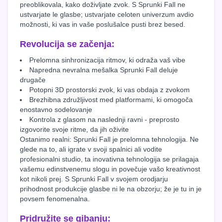
preoblikovala, kako doživljate zvok. S Sprunki Fall ne
ustvarjate le glasbe; ustvarjate celoten univerzum avdio
možnosti, ki vas in vaše poslušalce pusti brez besed.
Revolucija se začenja:
Prelomna sinhronizacija ritmov, ki odraža vaš vibe
Napredna nevralna mešalka Sprunki Fall deluje
drugače
Potopni 3D prostorski zvok, ki vas obdaja z zvokom
Brezhibna združljivost med platformami, ki omogoča
enostavno sodelovanje
Kontrola z glasom na naslednji ravni - preprosto
izgovorite svoje ritme, da jih oživite
Ostanimo realni: Sprunki Fall je prelomna tehnologija. Ne
glede na to, ali igrate v svoji spalnici ali vodite
profesionalni studio, ta inovativna tehnologija se prilagaja
vašemu edinstvenemu slogu in povečuje vašo kreativnost
kot nikoli prej. S Sprunki Fall v svojem orodjarju
prihodnost produkcije glasbe ni le na obzorju; že je tu in je
povsem fenomenalna.
Pridružite se gibanju: