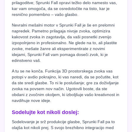
prilagoditve; Sprunki Fall opravi težko delo namesto vas,
kar vam omogoča, da se osredotočite na tisto, kar je
resnično pomembno – vašo glasbo.
Nevralni mešalni motor v Sprunki Fall je še en prelomni
napredek. Pametno prilagaja nivoje zvoka, optimizira
kakovost zvoka in zagotavlja, da vaši posnetki zvenijo
izpopolnjeno in profesionalno. Ne glede na to, ali plastite
zvoke, mešate žanre ali eksperimentirate z novimi
idejami, Sprunki Fall vam pomaga doseči zvok, ki je
edinstveno vaš.
A tu se ne konča. Funkcija 3D prostorskega zvoka vas
potopi v avdio pokrajino, ki vas naredi, da se počutite, kot
da ste sredi glasbe. To ni le poslušanje; gre za doživljanje
zvoka na povsem nov način. Ugotovili boste, da ste
obdani z zvočnim okoljem, ki izboljšuje vašo kreativnost in
navdihuje nove ideje.
Sodelujte kot nikoli doslej:
Sodelovanje je srž produkcije glasbe, Sprunki Fall pa to
olajša kot nikoli prej. S svojo brezhibno integracijo med