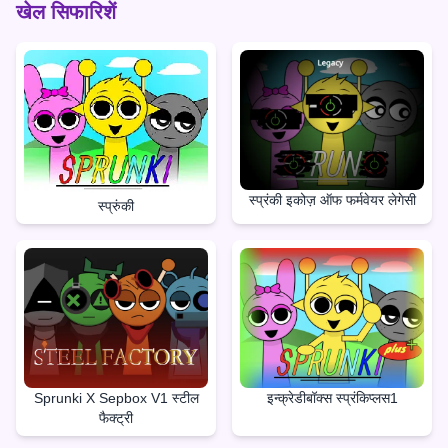
खेल सिफारिशें
स्प्रंकी इकोज़ ऑफ फर्मवेयर लेगेसी
स्प्रुंकी
Sprunki X Sepbox V1 स्टील
इन्क्रेडीबॉक्स स्प्रंकिप्लस1
फैक्ट्री