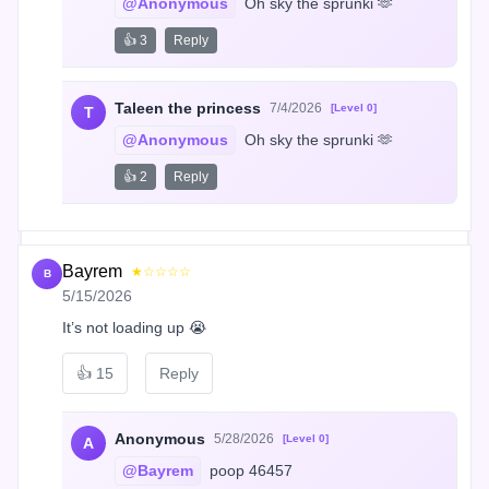
@Anonymous
 Oh sky the sprunki 🫶
👍 3
Reply
Taleen the princess
7/4/2026
[Level 0]
T
@Anonymous
 Oh sky the sprunki 🫶
👍 2
Reply
Bayrem
★☆☆☆☆
B
5/15/2026
It’s not loading up 😭
👍
15
Reply
Anonymous
5/28/2026
[Level 0]
A
@Bayrem
 poop 46457