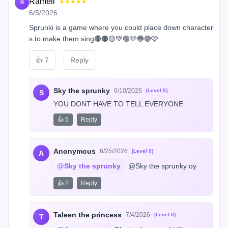
Ramell
★★★★★
R
6/5/2026
Sprunki is a game where you could place down character
s to make them sing🔴🟠🟡💚🟢🩵🔵🟣🩷
👍
7
Reply
Sky the sprunky
6/10/2026
[Level 0]
S
YOU DONT HAVE TO TELL EVERYONE
👍 5
Reply
Anonymous
6/25/2026
[Level 0]
A
@Sky the sprunky
 @Sky the sprunky oy
👍 2
Reply
Taleen the princess
7/4/2026
[Level 0]
T