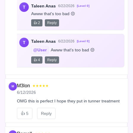
Taleen Anas
6/22/2026
[Level 0]
T
Awww that's too bad 😔
👍 2
Reply
Taleen Anas
6/22/2026
[Level 0]
T
@User
 Awww that's too bad 😔
👍 4
Reply
M3lon
★★★★★
M
6/12/2026
OMG this is perfect I hope they put in tunner treatment
👍
5
Reply