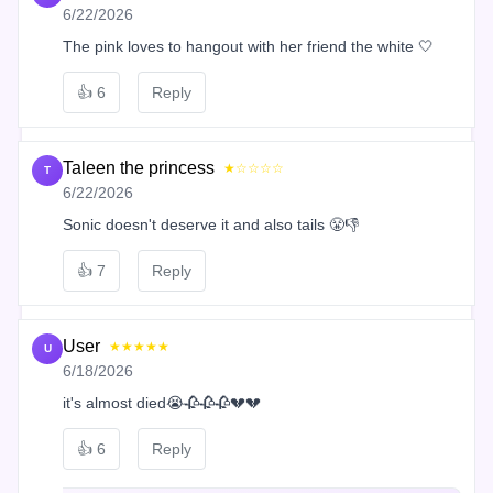
6/22/2026
The pink loves to hangout with her friend the white 🤍
👍
6
Reply
Taleen the princess
★☆☆☆☆
T
6/22/2026
Sonic doesn't deserve it and also tails 😤👎
👍
7
Reply
User
★★★★★
U
6/18/2026
it's almost died😭🥀🥀🥀💔💔
👍
6
Reply