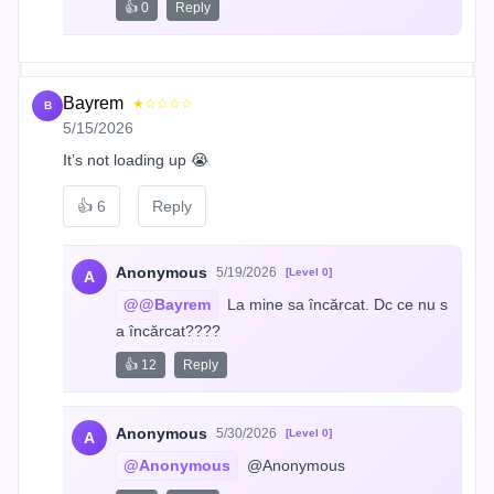
👍 0
Reply
Bayrem
★☆☆☆☆
B
5/15/2026
It’s not loading up 😭
👍
6
Reply
Anonymous
5/19/2026
[Level 0]
A
@@Bayrem
 La mine sa încărcat. Dc ce nu s
a încărcat????
👍 12
Reply
Anonymous
5/30/2026
[Level 0]
A
@Anonymous
 @Anonymous