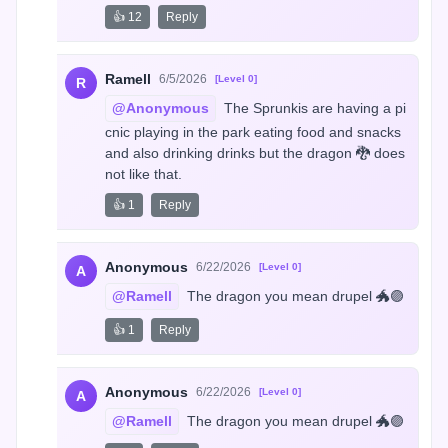
👍 12
Reply
Ramell
6/5/2026
[Level 0]
R
@Anonymous
 The Sprunkis are having a pi
cnic playing in the park eating food and snacks 
and also drinking drinks but the dragon 🐉 does 
not like that.
👍 1
Reply
Anonymous
6/22/2026
[Level 0]
A
@Ramell
 The dragon you mean drupel 🐲🟣
👍 1
Reply
Anonymous
6/22/2026
[Level 0]
A
@Ramell
 The dragon you mean drupel 🐲🟣