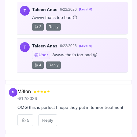
Taleen Anas
6/22/2026
[Level 0]
T
Awww that's too bad 😔
👍 2
Reply
Taleen Anas
6/22/2026
[Level 0]
T
@User
 Awww that's too bad 😔
👍 4
Reply
M3lon
★★★★★
M
6/12/2026
OMG this is perfect I hope they put in tunner treatment
👍
5
Reply