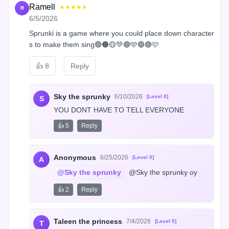
Ramell
★★★★★
R
6/5/2026
Sprunki is a game where you could place down character
s to make them sing🔴🟠🟡💚🟢🩵🔵🟣🩷
👍
8
Reply
Sky the sprunky
6/10/2026
[Level 0]
S
YOU DONT HAVE TO TELL EVERYONE
👍 5
Reply
Anonymous
6/25/2026
[Level 0]
A
@Sky the sprunky
 @Sky the sprunky oy
👍 2
Reply
Taleen the princess
7/4/2026
[Level 0]
T