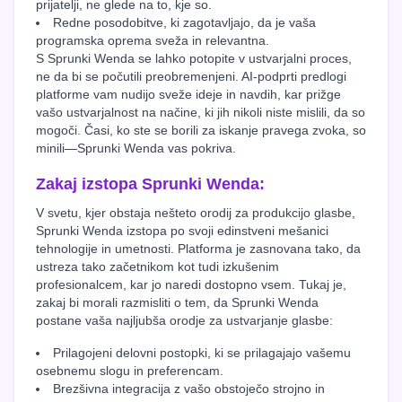
prijatelji, ne glede na to, kje so.
Redne posodobitve, ki zagotavljajo, da je vaša
programska oprema sveža in relevantna.
S Sprunki Wenda se lahko potopite v ustvarjalni proces,
ne da bi se počutili preobremenjeni. AI-podprti predlogi
platforme vam nudijo sveže ideje in navdih, kar prižge
vašo ustvarjalnost na načine, ki jih nikoli niste mislili, da so
mogoči. Časi, ko ste se borili za iskanje pravega zvoka, so
minili—Sprunki Wenda vas pokriva.
Zakaj izstopa Sprunki Wenda:
V svetu, kjer obstaja nešteto orodij za produkcijo glasbe,
Sprunki Wenda izstopa po svoji edinstveni mešanici
tehnologije in umetnosti. Platforma je zasnovana tako, da
ustreza tako začetnikom kot tudi izkušenim
profesionalcem, kar jo naredi dostopno vsem. Tukaj je,
zakaj bi morali razmisliti o tem, da Sprunki Wenda
postane vaša najljubša orodje za ustvarjanje glasbe:
Prilagojeni delovni postopki, ki se prilagajajo vašemu
osebnemu slogu in preferencam.
Brezšivna integracija z vašo obstoječo strojno in