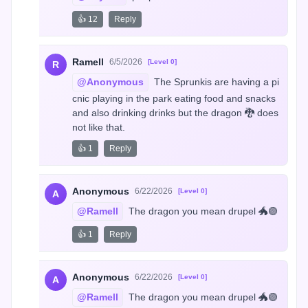
👍 12
Reply
Ramell
6/5/2026
[Level 0]
R
@Anonymous
 The Sprunkis are having a pi
cnic playing in the park eating food and snacks 
and also drinking drinks but the dragon 🐉 does 
not like that.
👍 1
Reply
Anonymous
6/22/2026
[Level 0]
A
@Ramell
 The dragon you mean drupel 🐲🟣
👍 1
Reply
Anonymous
6/22/2026
[Level 0]
A
@Ramell
 The dragon you mean drupel 🐲🟣