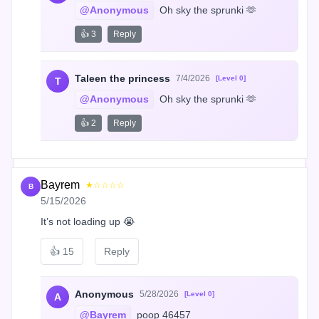
@Anonymous
 Oh sky the sprunki 🫶
👍 3
Reply
Taleen the princess
7/4/2026
[Level 0]
T
@Anonymous
 Oh sky the sprunki 🫶
👍 2
Reply
Bayrem
★☆☆☆☆
B
5/15/2026
It’s not loading up 😭
👍
15
Reply
Anonymous
5/28/2026
[Level 0]
A
@Bayrem
 poop 46457