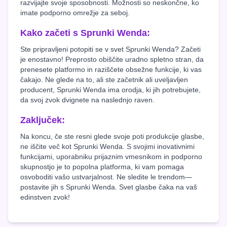
razvijajte svoje sposobnosti. Možnosti so neskončne, ko
imate podporno omrežje za seboj.
Kako začeti s Sprunki Wenda:
Ste pripravljeni potopiti se v svet Sprunki Wenda? Začeti
je enostavno! Preprosto obiščite uradno spletno stran, da
prenesete platformo in raziščete obsežne funkcije, ki vas
čakajo. Ne glede na to, ali ste začetnik ali uveljavljen
producent, Sprunki Wenda ima orodja, ki jih potrebujete,
da svoj zvok dvignete na naslednjo raven.
Zaključek:
Na koncu, če ste resni glede svoje poti produkcije glasbe,
ne iščite več kot Sprunki Wenda. S svojimi inovativnimi
funkcijami, uporabniku prijaznim vmesnikom in podporno
skupnostjo je to popolna platforma, ki vam pomaga
osvoboditi vašo ustvarjalnost. Ne sledite le trendom—
postavite jih s Sprunki Wenda. Svet glasbe čaka na vaš
edinstven zvok!