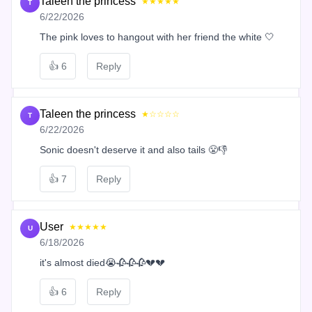
Taleen the princess
★★★★★
T
6/22/2026
The pink loves to hangout with her friend the white 🤍
👍
6
Reply
Taleen the princess
★☆☆☆☆
T
6/22/2026
Sonic doesn't deserve it and also tails 😤👎
👍
7
Reply
User
★★★★★
U
6/18/2026
it's almost died😭🥀🥀🥀💔💔
👍
6
Reply