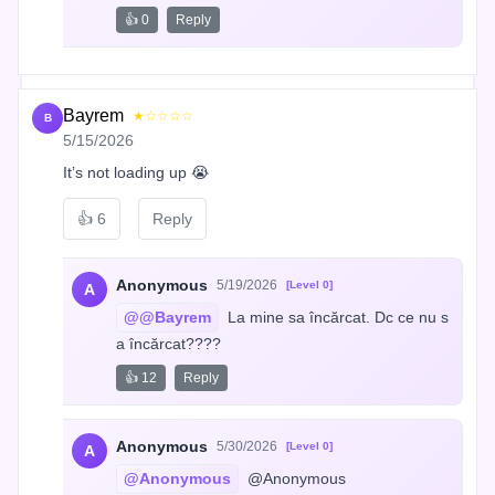
👍 0
Reply
Bayrem
★☆☆☆☆
B
5/15/2026
It’s not loading up 😭
👍
6
Reply
Anonymous
5/19/2026
[Level 0]
A
@@Bayrem
 La mine sa încărcat. Dc ce nu s
a încărcat????
👍 12
Reply
Anonymous
5/30/2026
[Level 0]
A
@Anonymous
 @Anonymous