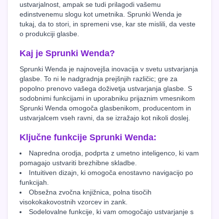
ustvarjalnost, ampak se tudi prilagodi vašemu
edinstvenemu slogu kot umetnika. Sprunki Wenda je
tukaj, da to stori, in spremeni vse, kar ste mislili, da veste
o produkciji glasbe.
Kaj je Sprunki Wenda?
Sprunki Wenda je najnovejša inovacija v svetu ustvarjanja
glasbe. To ni le nadgradnja prejšnjih različic; gre za
popolno prenovo vašega doživetja ustvarjanja glasbe. S
sodobnimi funkcijami in uporabniku prijaznim vmesnikom
Sprunki Wenda omogoča glasbenikom, producentom in
ustvarjalcem vseh ravni, da se izražajo kot nikoli doslej.
Ključne funkcije Sprunki Wenda:
Napredna orodja, podprta z umetno inteligenco, ki vam
pomagajo ustvariti brezhibne skladbe.
Intuitiven dizajn, ki omogoča enostavno navigacijo po
funkcijah.
Obsežna zvočna knjižnica, polna tisočih
visokokakovostnih vzorcev in zank.
Sodelovalne funkcije, ki vam omogočajo ustvarjanje s