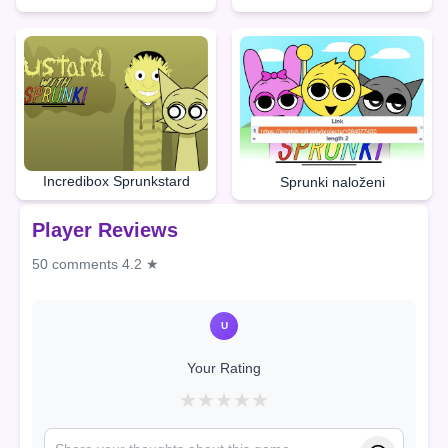
Incredibox Sprunkstard
Sprunki naloženi
Player Reviews
50 comments
4.2 ★
U
Your Rating
★
★
★
★
★