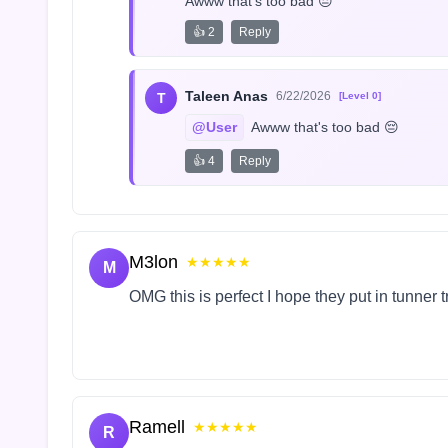
Awww that's too bad 😔
👍 2
Reply
Taleen Anas
6/22/2026
T
[Level 0]
@User
 Awww that's too bad 😔
👍 4
Reply
M3lon
★★★★★
M
OMG this is perfect I hope they put in tunner 
Ramell
★★★★★
R