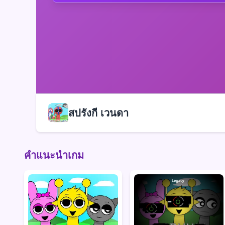
สปรังกี เวนดา
คำแนะนำเกม