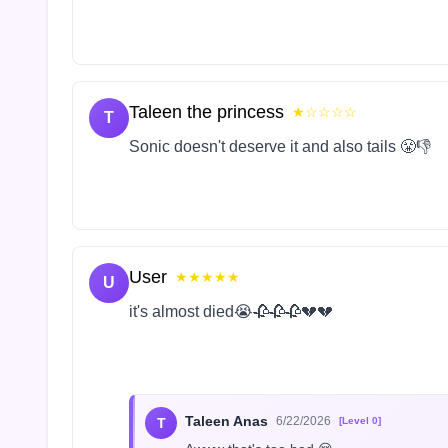
Taleen the princess
★☆☆☆☆
T
Sonic doesn't deserve it and also tails 😤👎
User
★★★★★
U
it's almost died😭🥀🥀🥀💔💔
Taleen Anas
6/22/2026
T
[Level 0]