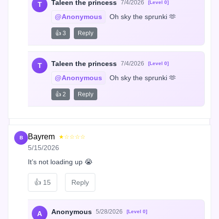
Taleen the princess
7/4/2026
[Level 0]
T
@Anonymous
 Oh sky the sprunki 🫶
👍 3
Reply
Taleen the princess
7/4/2026
[Level 0]
T
@Anonymous
 Oh sky the sprunki 🫶
👍 2
Reply
Bayrem
★☆☆☆☆
B
5/15/2026
It’s not loading up 😭
👍
15
Reply
Anonymous
5/28/2026
[Level 0]
A