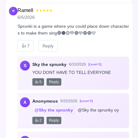
Ramell
★★★★★
R
6/5/2026
Sprunki is a game where you could place down character
s to make them sing🔴🟠🟡💚🟢🩵🔵🟣🩷
👍
7
Reply
Sky the sprunky
6/10/2026
[Level 0]
S
YOU DONT HAVE TO TELL EVERYONE
👍 5
Reply
Anonymous
6/25/2026
[Level 0]
A
@Sky the sprunky
 @Sky the sprunky oy
👍 2
Reply