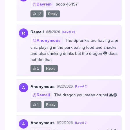
@Bayrem
 poop 46457
👍 12
Reply
Ramell
6/5/2026
[Level 0]
R
@Anonymous
 The Sprunkis are having a pi
cnic playing in the park eating food and snacks 
and also drinking drinks but the dragon 🐉 does 
not like that.
👍 1
Reply
Anonymous
6/22/2026
[Level 0]
A
@Ramell
 The dragon you mean drupel 🐲🟣
👍 1
Reply
Anonymous
6/22/2026
[Level 0]
A