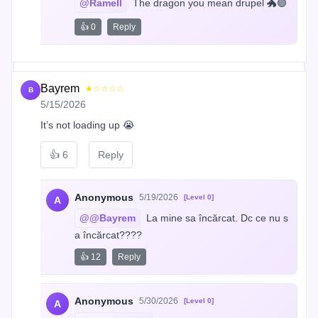
@Ramell
 The dragon you mean drupel 🐲🟣
👍 0
Reply
Bayrem
★☆☆☆☆
B
5/15/2026
It’s not loading up 😭
👍
6
Reply
Anonymous
5/19/2026
[Level 0]
A
@@Bayrem
 La mine sa încărcat. Dc ce nu s
a încărcat????
👍 12
Reply
Anonymous
5/30/2026
[Level 0]
A