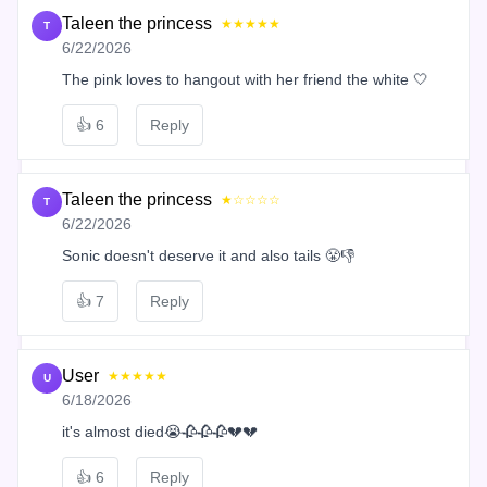
Taleen the princess
★★★★★
T
6/22/2026
The pink loves to hangout with her friend the white 🤍
👍
6
Reply
Taleen the princess
★☆☆☆☆
T
6/22/2026
Sonic doesn't deserve it and also tails 😤👎
👍
7
Reply
User
★★★★★
U
6/18/2026
it's almost died😭🥀🥀🥀💔💔
👍
6
Reply