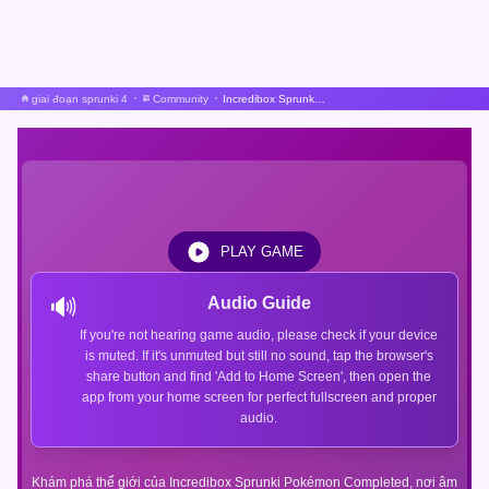
giai đoạn sprunki 4
Community
Incredibox Sprunki Pokémon Đã Hoàn Thành
PLAY GAME
🔊
Audio Guide
If you're not hearing game audio, please check if your device
is muted. If it's unmuted but still no sound, tap the browser's
share button and find 'Add to Home Screen', then open the
app from your home screen for perfect fullscreen and proper
audio.
Khám phá thế giới của Incredibox Sprunki Pokémon Completed, nơi âm