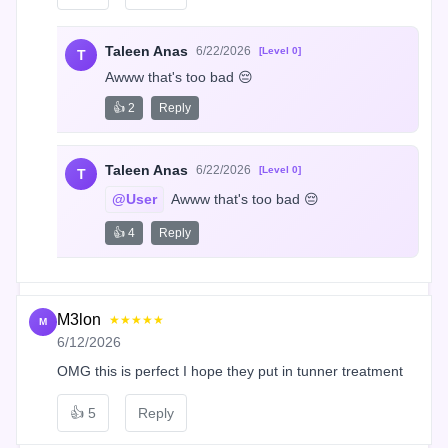
Taleen Anas
6/22/2026
[Level 0]
T
Awww that's too bad 😔
👍 2
Reply
Taleen Anas
6/22/2026
[Level 0]
T
@User
 Awww that's too bad 😔
👍 4
Reply
M3lon
★★★★★
M
6/12/2026
OMG this is perfect I hope they put in tunner treatment
👍
5
Reply