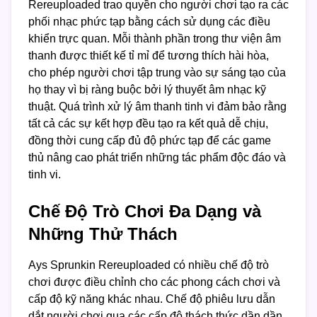
Rereuploaded trao quyền cho người chơi tạo ra các
phối nhạc phức tạp bằng cách sử dụng các điều
khiển trực quan. Mỗi thành phần trong thư viện âm
thanh được thiết kế tỉ mỉ để tương thích hài hòa,
cho phép người chơi tập trung vào sự sáng tạo của
họ thay vì bị ràng buộc bởi lý thuyết âm nhạc kỹ
thuật. Quá trình xử lý âm thanh tinh vi đảm bảo rằng
tất cả các sự kết hợp đều tạo ra kết quả dễ chịu,
đồng thời cung cấp đủ độ phức tạp để các game
thủ nâng cao phát triển những tác phẩm độc đáo và
tinh vi.
Chế Độ Trò Chơi Đa Dạng và
Những Thử Thách
Ays Sprunkin Rereuploaded có nhiều chế độ trò
chơi được điều chỉnh cho các phong cách chơi và
cấp độ kỹ năng khác nhau. Chế độ phiêu lưu dẫn
dắt người chơi qua các cấp độ thách thức dần dần,