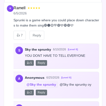
Ramell
★★★★★
R
6/5/2026
Sprunki is a game where you could place down character
s to make them sing🔴🟠🟡💚🟢🩵🔵🟣🩷
👍
7
Reply
Sky the sprunky
6/10/2026
[Level 0]
S
YOU DONT HAVE TO TELL EVERYONE
👍 5
Reply
Anonymous
6/25/2026
[Level 0]
A
@Sky the sprunky
 @Sky the sprunky oy
👍 2
Reply