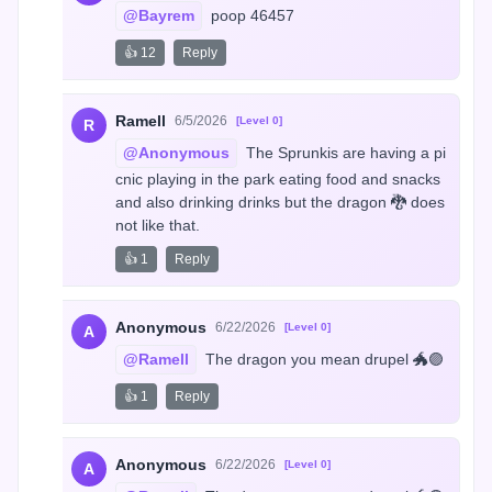
@Bayrem
 poop 46457
👍 12
Reply
Ramell
6/5/2026
[Level 0]
R
@Anonymous
 The Sprunkis are having a pi
cnic playing in the park eating food and snacks 
and also drinking drinks but the dragon 🐉 does 
not like that.
👍 1
Reply
Anonymous
6/22/2026
[Level 0]
A
@Ramell
 The dragon you mean drupel 🐲🟣
👍 1
Reply
Anonymous
6/22/2026
[Level 0]
A