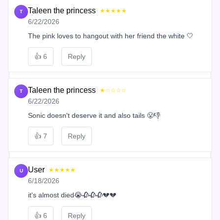
Taleen the princess
★★★★★
T
6/22/2026
The pink loves to hangout with her friend the white 🤍
👍
6
Reply
Taleen the princess
★☆☆☆☆
T
6/22/2026
Sonic doesn't deserve it and also tails 😤👎
👍
7
Reply
User
★★★★★
U
6/18/2026
it's almost died😭🥀🥀🥀💔💔
👍
6
Reply