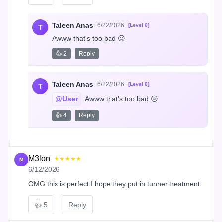
Taleen Anas
6/22/2026
[Level 0]
T
Awww that's too bad 😔
👍 2
Reply
Taleen Anas
6/22/2026
[Level 0]
T
@User
 Awww that's too bad 😔
👍 4
Reply
M3lon
★★★★★
M
6/12/2026
OMG this is perfect I hope they put in tunner treatment
👍
5
Reply