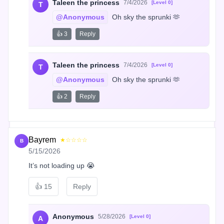
Taleen the princess
7/4/2026
[Level 0]
T
@Anonymous
 Oh sky the sprunki 🫶
👍 3
Reply
Taleen the princess
7/4/2026
[Level 0]
T
@Anonymous
 Oh sky the sprunki 🫶
👍 2
Reply
Bayrem
★☆☆☆☆
B
5/15/2026
It’s not loading up 😭
👍
15
Reply
Anonymous
5/28/2026
[Level 0]
A