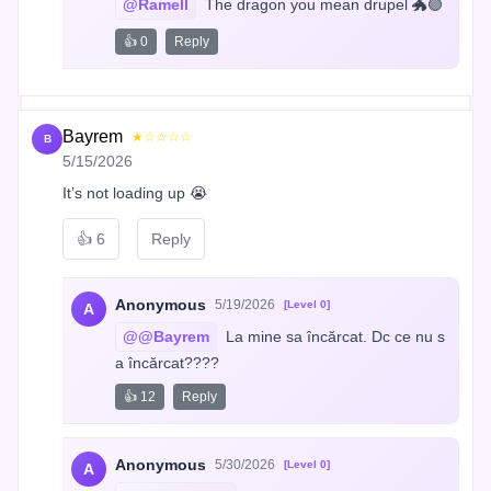
@Ramell
 The dragon you mean drupel 🐲🟣
👍 0
Reply
Bayrem
★☆☆☆☆
B
5/15/2026
It’s not loading up 😭
👍
6
Reply
Anonymous
5/19/2026
[Level 0]
A
@@Bayrem
 La mine sa încărcat. Dc ce nu s
a încărcat????
👍 12
Reply
Anonymous
5/30/2026
[Level 0]
A