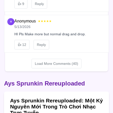
👍
9
Reply
Anonymous
★★★★★
A
5/13/2026
HI Pls Make more but normal drag and drop.
👍
12
Reply
Load More Comments (40)
Ays Sprunkin Rereuploaded
Ays Sprunkin Rereuploaded: Một Kỷ
Nguyên Mới Trong Trò Chơi Nhạc
Trực Tuyến