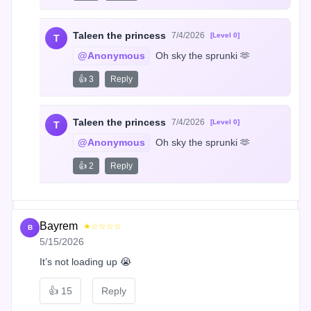
Taleen the princess
7/4/2026
[Level 0]
T
@Anonymous
 Oh sky the sprunki 🫶
👍 3
Reply
Taleen the princess
7/4/2026
[Level 0]
T
@Anonymous
 Oh sky the sprunki 🫶
👍 2
Reply
Bayrem
★☆☆☆☆
B
5/15/2026
It’s not loading up 😭
👍
15
Reply