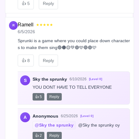
👍
5
Reply
Ramell
★★★★★
R
6/5/2026
Sprunki is a game where you could place down character
s to make them sing🔴🟠🟡💚🟢🩵🔵🟣🩷
👍
8
Reply
Sky the sprunky
6/10/2026
[Level 0]
S
YOU DONT HAVE TO TELL EVERYONE
👍 5
Reply
Anonymous
6/25/2026
[Level 0]
A
@Sky the sprunky
 @Sky the sprunky oy
👍 2
Reply