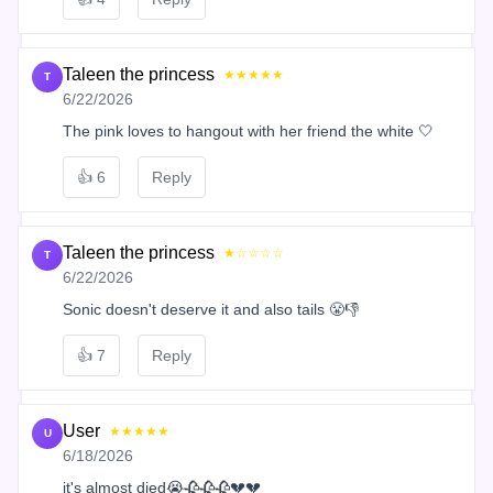
Taleen the princess
★★★★★
T
6/22/2026
The pink loves to hangout with her friend the white 🤍
👍
6
Reply
Taleen the princess
★☆☆☆☆
T
6/22/2026
Sonic doesn't deserve it and also tails 😤👎
👍
7
Reply
User
★★★★★
U
6/18/2026
it's almost died😭🥀🥀🥀💔💔