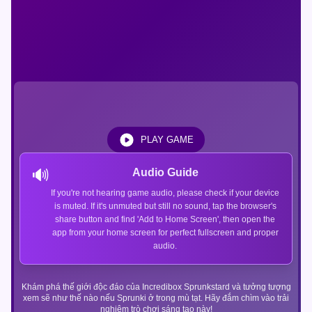
PLAY GAME
🔊
Audio Guide
If you're not hearing game audio, please check if your device
is muted. If it's unmuted but still no sound, tap the browser's
share button and find 'Add to Home Screen', then open the
app from your home screen for perfect fullscreen and proper
audio.
Khám phá thế giới độc đáo của Incredibox Sprunkstard và tưởng tượng
xem sẽ như thế nào nếu Sprunki ở trong mù tạt. Hãy đắm chìm vào trải
nghiệm trò chơi sáng tạo này!