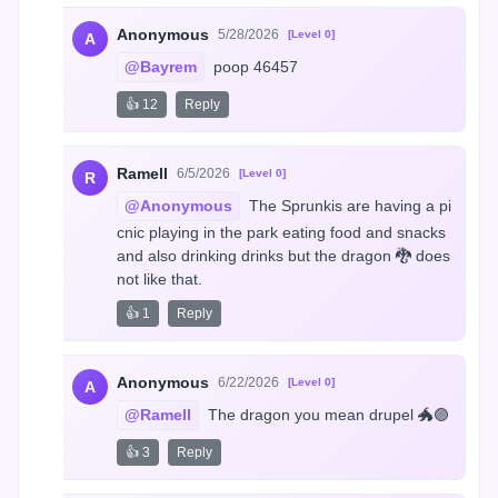
Anonymous
5/28/2026
[Level 0]
A
@Bayrem
 poop 46457
👍 12
Reply
Ramell
6/5/2026
[Level 0]
R
@Anonymous
 The Sprunkis are having a pi
cnic playing in the park eating food and snacks 
and also drinking drinks but the dragon 🐉 does 
not like that.
👍 1
Reply
Anonymous
6/22/2026
[Level 0]
A
@Ramell
 The dragon you mean drupel 🐲🟣
👍 3
Reply