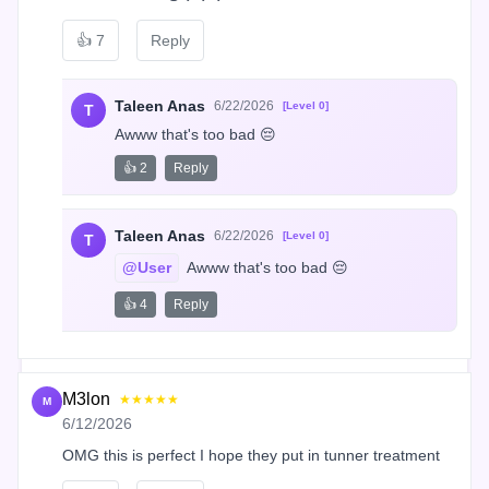
👍
7
Reply
Taleen Anas
6/22/2026
[Level 0]
T
Awww that's too bad 😔
👍 2
Reply
Taleen Anas
6/22/2026
[Level 0]
T
@User
 Awww that's too bad 😔
👍 4
Reply
M3lon
★★★★★
M
6/12/2026
OMG this is perfect I hope they put in tunner treatment