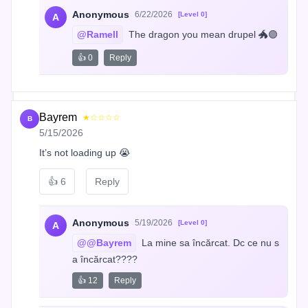
Anonymous
6/22/2026
[Level 0]
A
@Ramell
 The dragon you mean drupel 🐲🟣
👍 0
Reply
Bayrem
★☆☆☆☆
B
5/15/2026
It’s not loading up 😭
👍
6
Reply
Anonymous
5/19/2026
[Level 0]
A
@@Bayrem
 La mine sa încărcat. Dc ce nu s
a încărcat????
👍 12
Reply