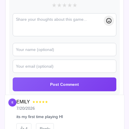
★
★
★
★
★
Post Comment
EMILY
★★★★★
E
7/20/2026
its my first time playing HI
👍
4
Reply