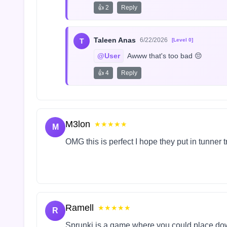
👍 2
Reply
Taleen Anas
6/22/2026
T
[Level 0]
@User
 Awww that's too bad 😔
👍 4
Reply
M3lon
★★★★★
M
OMG this is perfect I hope they put in tunner 
Ramell
★★★★★
R
Sprunki is a game where you could place do