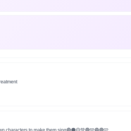
treatment
wn characters to make them sing🔴🟠🟡💚🟢🩵🔵🟣🩷