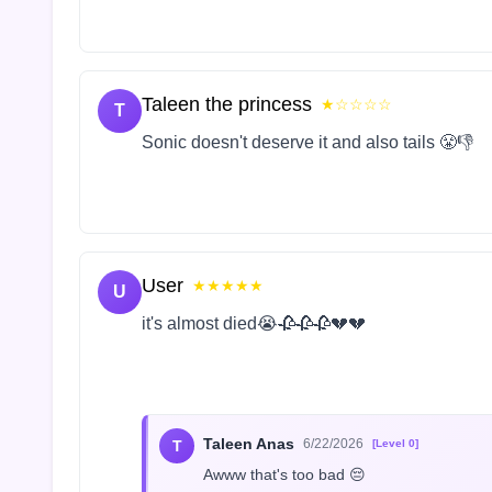
Taleen the princess
★☆☆☆☆
T
Sonic doesn't deserve it and also tails 😤👎
User
★★★★★
U
it's almost died😭🥀🥀🥀💔💔
Taleen Anas
6/22/2026
T
[Level 0]
Awww that's too bad 😔