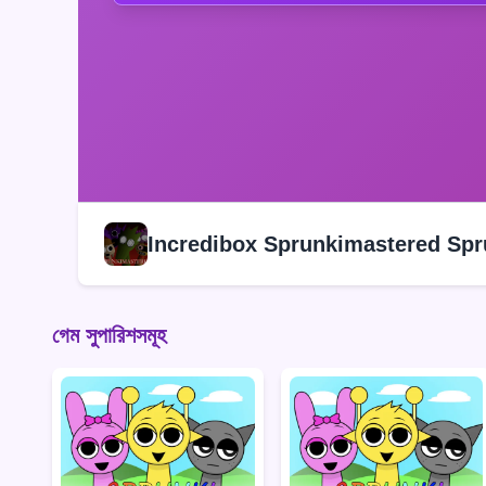
Incredibox Sprunkimastered Spr
গেম সুপারিশসমূহ