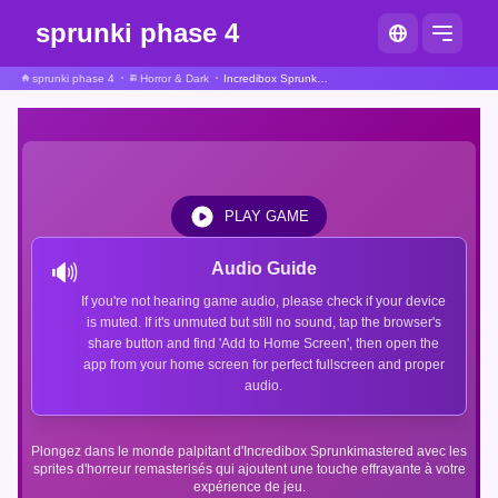
sprunki phase 4
sprunki phase 4
Horror & Dark
Incredibox Sprunkimastered Sprunki Remastered Horreurs Sprites
PLAY GAME
🔊
Audio Guide
If you're not hearing game audio, please check if your device
is muted. If it's unmuted but still no sound, tap the browser's
share button and find 'Add to Home Screen', then open the
app from your home screen for perfect fullscreen and proper
audio.
Plongez dans le monde palpitant d'Incredibox Sprunkimastered avec les
sprites d'horreur remasterisés qui ajoutent une touche effrayante à votre
expérience de jeu.