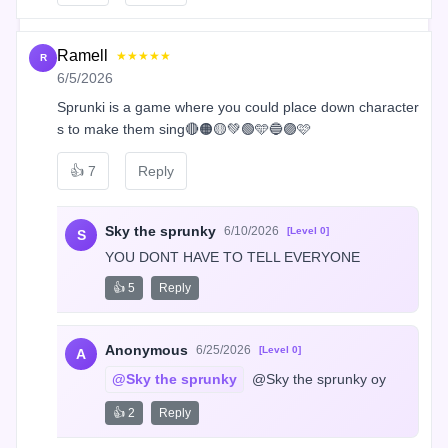
Ramell
★★★★★
R
6/5/2026
Sprunki is a game where you could place down character
s to make them sing🔴🟠🟡💚🟢🩵🔵🟣🩷
👍
7
Reply
Sky the sprunky
6/10/2026
[Level 0]
S
YOU DONT HAVE TO TELL EVERYONE
👍 5
Reply
Anonymous
6/25/2026
[Level 0]
A
@Sky the sprunky
 @Sky the sprunky oy
👍 2
Reply