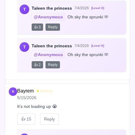
Taleen the princess
7/4/2026
[Level 0]
T
@Anonymous
 Oh sky the sprunki 🫶
👍 3
Reply
Taleen the princess
7/4/2026
[Level 0]
T
@Anonymous
 Oh sky the sprunki 🫶
👍 2
Reply
Bayrem
★☆☆☆☆
B
5/15/2026
It’s not loading up 😭
👍
15
Reply