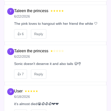
Taleen the princess
★★★★★
T
6/22/2026
The pink loves to hangout with her friend the white 🤍
👍
6
Reply
Taleen the princess
★☆☆☆☆
T
6/22/2026
Sonic doesn't deserve it and also tails 😤👎
👍
7
Reply
User
★★★★★
U
6/18/2026
it's almost died😭🥀🥀🥀💔💔