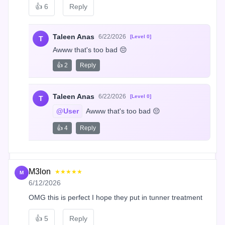
👍
6
Reply
Taleen Anas
6/22/2026
[Level 0]
T
Awww that's too bad 😔
👍 2
Reply
Taleen Anas
6/22/2026
[Level 0]
T
@User
 Awww that's too bad 😔
👍 4
Reply
M3lon
★★★★★
M
6/12/2026
OMG this is perfect I hope they put in tunner treatment
👍
5
Reply