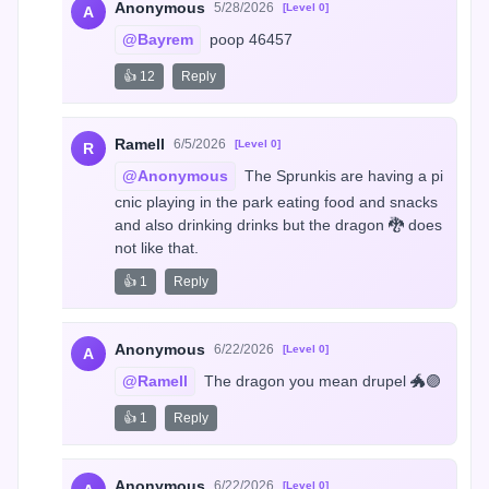
Anonymous
5/28/2026
[Level 0]
A
@Bayrem
 poop 46457
👍 12
Reply
Ramell
6/5/2026
[Level 0]
R
@Anonymous
 The Sprunkis are having a pi
cnic playing in the park eating food and snacks 
and also drinking drinks but the dragon 🐉 does 
not like that.
👍 1
Reply
Anonymous
6/22/2026
[Level 0]
A
@Ramell
 The dragon you mean drupel 🐲🟣
👍 1
Reply
Anonymous
6/22/2026
[Level 0]