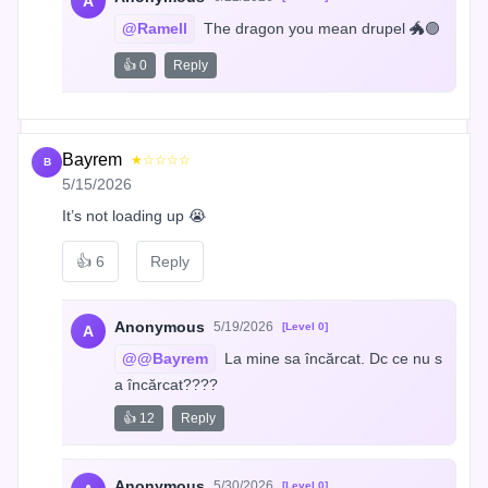
A
@Ramell
 The dragon you mean drupel 🐲🟣
👍 0
Reply
Bayrem
★☆☆☆☆
B
5/15/2026
It’s not loading up 😭
👍
6
Reply
Anonymous
5/19/2026
[Level 0]
A
@@Bayrem
 La mine sa încărcat. Dc ce nu s
a încărcat????
👍 12
Reply
Anonymous
5/30/2026
[Level 0]