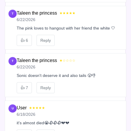
Taleen the princess
★★★★★
T
6/22/2026
The pink loves to hangout with her friend the white 🤍
👍
6
Reply
Taleen the princess
★☆☆☆☆
T
6/22/2026
Sonic doesn't deserve it and also tails 😤👎
👍
7
Reply
User
★★★★★
U
6/18/2026
it's almost died😭🥀🥀🥀💔💔