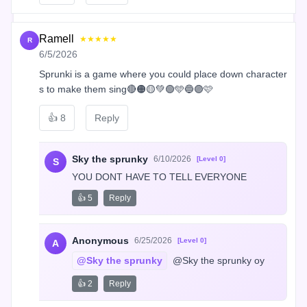
Ramell
★★★★★
R
6/5/2026
Sprunki is a game where you could place down character
s to make them sing🔴🟠🟡💚🟢🩵🔵🟣🩷
👍
8
Reply
Sky the sprunky
6/10/2026
[Level 0]
S
YOU DONT HAVE TO TELL EVERYONE
👍 5
Reply
Anonymous
6/25/2026
[Level 0]
A
@Sky the sprunky
 @Sky the sprunky oy
👍 2
Reply