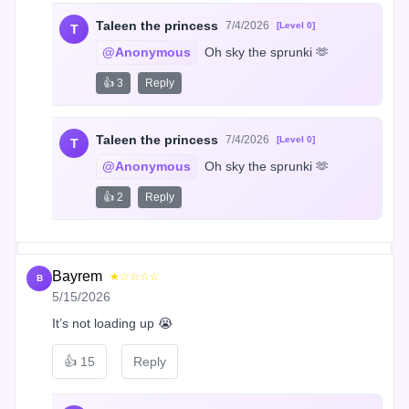
Taleen the princess
7/4/2026
[Level 0]
T
@Anonymous
 Oh sky the sprunki 🫶
👍 3
Reply
Taleen the princess
7/4/2026
[Level 0]
T
@Anonymous
 Oh sky the sprunki 🫶
👍 2
Reply
Bayrem
★☆☆☆☆
B
5/15/2026
It’s not loading up 😭
👍
15
Reply