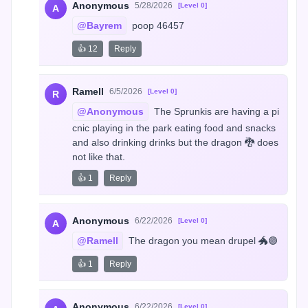
Anonymous
5/28/2026
[Level 0]
A
@Bayrem
 poop 46457
👍 12
Reply
Ramell
6/5/2026
[Level 0]
R
@Anonymous
 The Sprunkis are having a pi
cnic playing in the park eating food and snacks 
and also drinking drinks but the dragon 🐉 does 
not like that.
👍 1
Reply
Anonymous
6/22/2026
[Level 0]
A
@Ramell
 The dragon you mean drupel 🐲🟣
👍 1
Reply
Anonymous
6/22/2026
[Level 0]