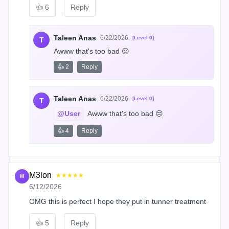
👍
6
Reply
Taleen Anas
6/22/2026
[Level 0]
T
Awww that's too bad 😔
👍 2
Reply
Taleen Anas
6/22/2026
[Level 0]
T
@User
 Awww that's too bad 😔
👍 4
Reply
M3lon
★★★★★
M
6/12/2026
OMG this is perfect I hope they put in tunner treatment
👍
5
Reply