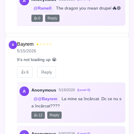
A
@Ramell
 The dragon you mean drupel 🐲🟣
👍 0
Reply
Bayrem
★☆☆☆☆
B
5/15/2026
It’s not loading up 😭
👍
6
Reply
Anonymous
5/19/2026
[Level 0]
A
@@Bayrem
 La mine sa încărcat. Dc ce nu s
a încărcat????
👍 12
Reply
Anonymous
5/30/2026
[Level 0]