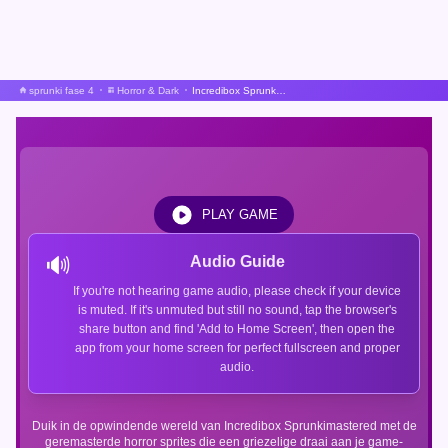
sprunki fase 4
Horror & Dark
Incredibox Sprunkimastered Sprunki Remastered Horror Sprites
PLAY GAME
🔊
Audio Guide
If you're not hearing game audio, please check if your device
is muted. If it's unmuted but still no sound, tap the browser's
share button and find 'Add to Home Screen', then open the
app from your home screen for perfect fullscreen and proper
audio.
Duik in de opwindende wereld van Incredibox Sprunkimastered met de
geremasterde horror sprites die een griezelige draai aan je game-