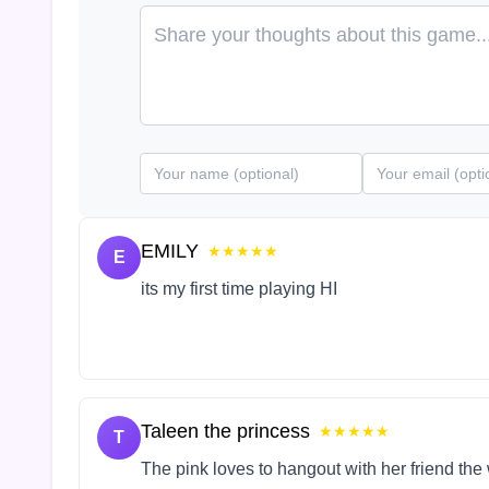
EMILY
★★★★★
E
its my first time playing HI
Taleen the princess
★★★★★
T
The pink loves to hangout with her friend the