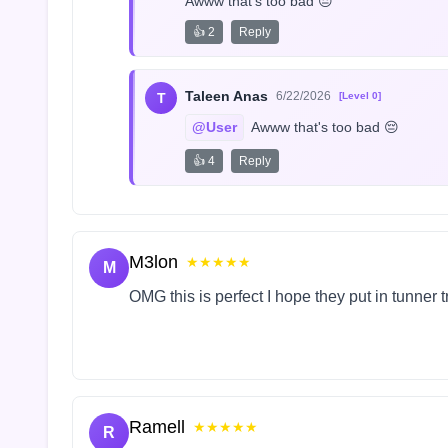
Awww that's too bad 😔
👍 2
Reply
Taleen Anas
6/22/2026
T
[Level 0]
@User
 Awww that's too bad 😔
👍 4
Reply
M3lon
★★★★★
M
OMG this is perfect I hope they put in tunner 
Ramell
★★★★★
R