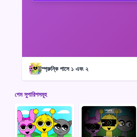
স্প্রুন্কি পাসে ১ এবং ২
গেম সুপারিশসমূহ