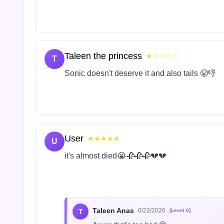
Taleen the princess
★☆☆☆☆
T
Sonic doesn't deserve it and also tails 😤👎
User
★★★★★
U
it's almost died😭🥀🥀🥀💔💔
Taleen Anas
6/22/2026
T
[Level 0]