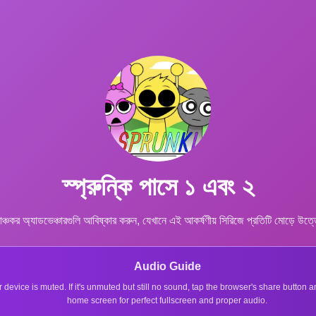
স্প্রুন্কি পাসে ১ এবং ২
মাঞ্চকর অ্যাডভেঞ্চারগুলি আবিষ্কার করুন, যেখানে এই আকর্ষণীয় সিরিজে প্রতিটি মোড়ে উ
Audio Guide
r device is muted. If it's unmuted but still no sound, tap the browser's share button
home screen for perfect fullscreen and proper audio.