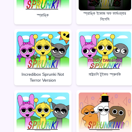
স্প্রাঙ্কি ইকোজ অফ ফার্মওয়্যার
স্প্রাঙ্কি
লিগেসি
Incredibox Sprunki Not
মাইল্ডলি টুইকড স্প্রুনকি
Terror Version