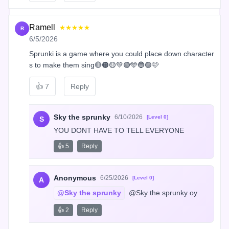
Ramell
★★★★★
R
6/5/2026
Sprunki is a game where you could place down character
s to make them sing🔴🟠🟡💚🟢🩵🔵🟣🩷
👍
7
Reply
Sky the sprunky
6/10/2026
[Level 0]
S
YOU DONT HAVE TO TELL EVERYONE
👍 5
Reply
Anonymous
6/25/2026
[Level 0]
A
@Sky the sprunky
 @Sky the sprunky oy
👍 2
Reply