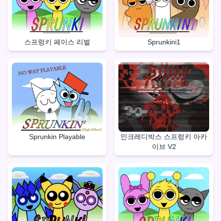
스프렁키 페이스 리벌
Sprunkini1
Sprunkin Playable
인크레디박스 스프렁키 아카
이브 V2