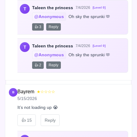
Taleen the princess
7/4/2026
[Level 0]
T
@Anonymous
 Oh sky the sprunki 🫶
👍 3
Reply
Taleen the princess
7/4/2026
[Level 0]
T
@Anonymous
 Oh sky the sprunki 🫶
👍 2
Reply
Bayrem
★☆☆☆☆
B
5/15/2026
It’s not loading up 😭
👍
15
Reply