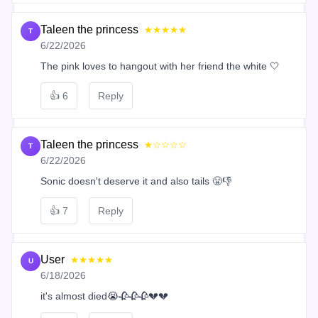
Taleen the princess
★★★★★
T
6/22/2026
The pink loves to hangout with her friend the white 🤍
👍
6
Reply
Taleen the princess
★☆☆☆☆
T
6/22/2026
Sonic doesn't deserve it and also tails 😤👎
👍
7
Reply
User
★★★★★
U
6/18/2026
it's almost died😭🥀🥀🥀💔💔