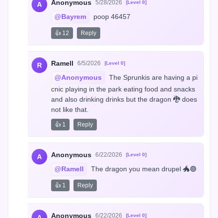
Anonymous
5/28/2026
[Level 0]
A
@Bayrem
 poop 46457
👍 12
Reply
Ramell
6/5/2026
[Level 0]
R
@Anonymous
 The Sprunkis are having a pi
cnic playing in the park eating food and snacks 
and also drinking drinks but the dragon 🐉 does 
not like that.
👍 1
Reply
Anonymous
6/22/2026
[Level 0]
A
@Ramell
 The dragon you mean drupel 🐲🟣
👍 1
Reply
Anonymous
6/22/2026
[Level 0]
A