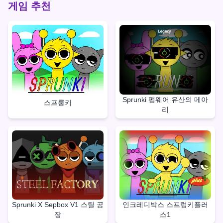
게임 추천
Sprunki 펌웨어 유산의 메아
스프룽키
리
Sprunki X Sepbox V1 스틸 공
인크레디박스 스프렁키플러
장
스1