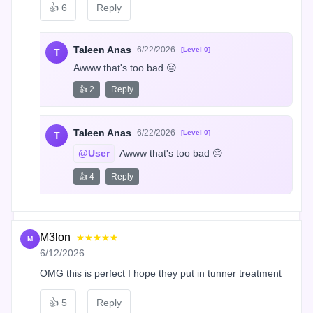
👍
6
Reply
Taleen Anas
6/22/2026
[Level 0]
T
Awww that's too bad 😔
👍 2
Reply
Taleen Anas
6/22/2026
[Level 0]
T
@User
 Awww that's too bad 😔
👍 4
Reply
M3lon
★★★★★
M
6/12/2026
OMG this is perfect I hope they put in tunner treatment
👍
5
Reply