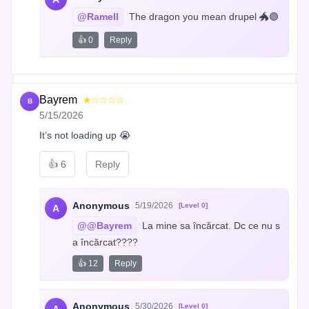
@Ramell
 The dragon you mean drupel 🐲🟣
👍 0
Reply
Bayrem
★☆☆☆☆
B
5/15/2026
It’s not loading up 😭
👍
6
Reply
Anonymous
5/19/2026
[Level 0]
A
@@Bayrem
 La mine sa încărcat. Dc ce nu s
a încărcat????
👍 12
Reply
Anonymous
5/30/2026
[Level 0]