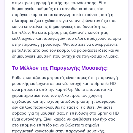
στην πρώτη γραμμή αυτής της επανάστασης. Είτε
δημιουργείτε ρυθμούς στο υπνοδωμάτιό σας είτε
παράγετε κομμάτια σε επαγγελματικό στούντιο, αυτή η
πλατφόρμα έχει σχεδιαστεί για να ανυψώνει τον ήχο σας
και να επεκτείνει τις δημιουργικές σας δυνατότητες.
Επιπλέον, θα είστε μέρος μιας ζωντανής κοινότητας
καλλιτεχνών και παραγωγών που όλοι σπρώχνουν τα όρια
στην παραγωγή μουσικής. Φανταστείτε να συνεργάζεστε
με ταλέντα από όλο τον κόσμο, να μοιράζεστε ιδέες και να
δημιουργείτε μουσική που αντηχεί σε παγκόσμια κλίμακα.
Το Μέλλον της Παραγωγής Μουσικής:
Καθώς κοιτάζουμε μπροστά, είναι σαφές ότι η παραγωγή
μουσικής εισέρχεται σε μια νέα εποχή και το Sprunki HD
είναι μπροστά από την καμπύλη. Με τα επαναστατικά
χαρακτηριστικά του, τον φιλικό προς τον χρήστη
σχεδιασμό και την ισχυρή απόδοση, αυτή η πλατφόρμα
δεν απλώς παρακολουθεί τις τάσεις; τις θέτει. Αν είστε
σοβαροί για τη μουσική σας, η επένδυση στο Sprunki HD
είναι αυτονόητη. Είναι καιρός να ανεβάσετε τον ήχο σας
στο επόμενο επίπεδο και να βιώσετε τι σημαίνει
πραγματική καινοτομία στην παραγωγή μουσικής.