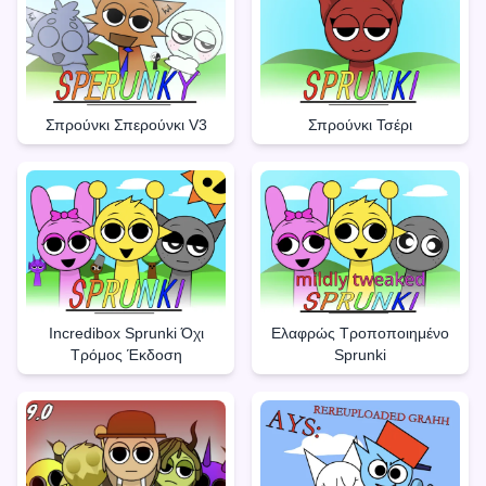
Σπρούνκι Σπερούνκι V3
Σπρούνκι Τσέρι
Incredibox Sprunki Όχι
Ελαφρώς Τροποποιημένο
Τρόμος Έκδοση
Sprunki