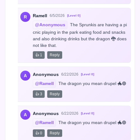
Ramell
6/5/2026
[Level 0]
R
@Anonymous
 The Sprunkis are having a pi
cnic playing in the park eating food and snacks 
and also drinking drinks but the dragon 🐉 does 
not like that.
👍 1
Reply
Anonymous
6/22/2026
[Level 0]
A
@Ramell
 The dragon you mean drupel 🐲🟣
👍 3
Reply
Anonymous
6/22/2026
[Level 0]
A
@Ramell
 The dragon you mean drupel 🐲🟣
👍 0
Reply