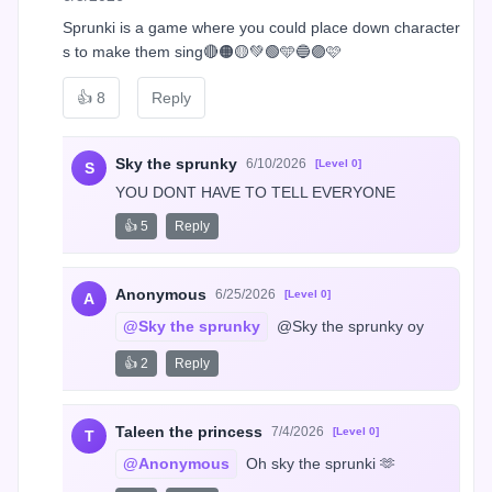
Sprunki is a game where you could place down character
s to make them sing🔴🟠🟡💚🟢🩵🔵🟣🩷
👍
8
Reply
Sky the sprunky
6/10/2026
[Level 0]
S
YOU DONT HAVE TO TELL EVERYONE
👍 5
Reply
Anonymous
6/25/2026
[Level 0]
A
@Sky the sprunky
 @Sky the sprunky oy
👍 2
Reply
Taleen the princess
7/4/2026
[Level 0]
T
@Anonymous
 Oh sky the sprunki 🫶