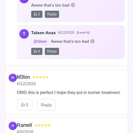
Awww that's too bad 😔
👍 2
Reply
Taleen Anas
6/22/2026
[Level 0]
T
@User
 Awww that's too bad 😔
👍 4
Reply
M3lon
★★★★★
M
6/12/2026
OMG this is perfect I hope they put in tunner treatment
👍
5
Reply
Ramell
★★★★★
R
6/5/2026