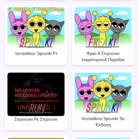
Incredibox Sprunki Ft
Φρικι Α Σπρούνκι
Ινκρέντιμποξ Παρόδια
Incredibox Sprunki Ss
Σπρούνκι Ρε Σπρούνκ
Έκδοση