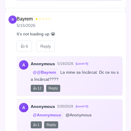
Bayrem
★☆☆☆☆
B
5/15/2026
It’s not loading up 😭
👍
6
Reply
Anonymous
5/19/2026
[Level 0]
A
@@Bayrem
 La mine sa încărcat. Dc ce nu s
a încărcat????
👍 12
Reply
Anonymous
5/30/2026
[Level 0]
A
@Anonymous
 @Anonymous
👍 1
Reply