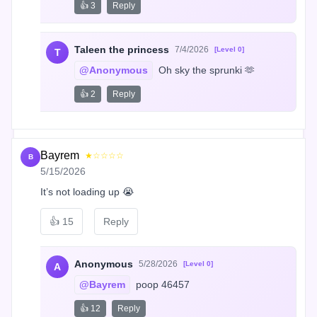
👍 3
Reply
Taleen the princess
7/4/2026
[Level 0]
T
@Anonymous
 Oh sky the sprunki 🫶
👍 2
Reply
Bayrem
★☆☆☆☆
B
5/15/2026
It’s not loading up 😭
👍
15
Reply
Anonymous
5/28/2026
[Level 0]
A
@Bayrem
 poop 46457
👍 12
Reply