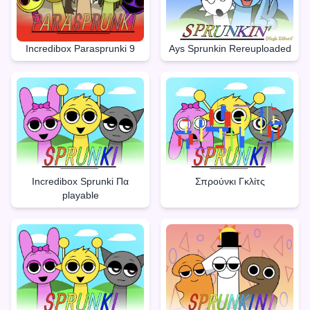
Incredibox Parasprunki 9
Ays Sprunkin Rereuploaded
Incredibox Sprunki Πα
Σπρούνκι Γκλίτς
playable