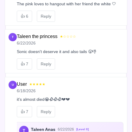
The pink loves to hangout with her friend the white 🤍
👍
6
Reply
Taleen the princess
★☆☆☆☆
T
6/22/2026
Sonic doesn't deserve it and also tails 😤👎
👍
7
Reply
User
★★★★★
U
6/18/2026
it's almost died😭🥀🥀🥀💔💔
👍
7
Reply
Taleen Anas
6/22/2026
[Level 0]
T