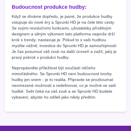
Budoucnost produkce hudby:
Když se díváme dopředu, je jasné, že produkce hudby
vstupuje do nové éry a Sprunki HD je na čele této cesty.
Se svými revolučními funkcemi, uživatelsky přívětivým
designem a silným výkonem tato platforma nejenže drží
krok s trendy; nastavuje je. Pokud to s vaší hudbou
myslíte vážně, investice do Sprunki HD je samozřejmostí.
Je čas posunout váš zvuk na další úroveň a zažít, jaký je
pravý pokrok v produkci hudby.
Nepropásněte příležitost být součástí něčeho
mimořádného. Se Sprunki HD není budoucnost tvorby
hudby jen snem - je to realita. Připravte se prozkoumat
neomezené možnosti a redefinovat, co je možné ve vaší
hudbě. Svět čeká na váš zvuk a se Sprunki HD budete
vybaveni, abyste ho sdíleli jako nikdy předtím.