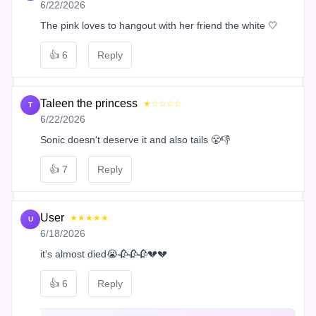
6/22/2026
The pink loves to hangout with her friend the white 🤍
👍
6
Reply
Taleen the princess
★☆☆☆☆
T
6/22/2026
Sonic doesn't deserve it and also tails 😤👎
👍
7
Reply
User
★★★★★
U
6/18/2026
it's almost died😭🥀🥀🥀💔💔
👍
6
Reply