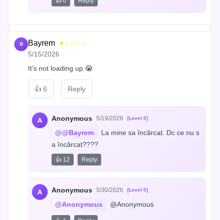
👍 0
Reply
Bayrem
★☆☆☆☆
B
5/15/2026
It’s not loading up 😭
👍
6
Reply
Anonymous
5/19/2026
[Level 0]
A
@@Bayrem
 La mine sa încărcat. Dc ce nu s
a încărcat????
👍 12
Reply
Anonymous
5/30/2026
[Level 0]
A
@Anonymous
 @Anonymous