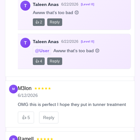
Taleen Anas
6/22/2026
[Level 0]
T
Awww that's too bad 😔
👍 2
Reply
Taleen Anas
6/22/2026
[Level 0]
T
@User
 Awww that's too bad 😔
👍 4
Reply
M3lon
★★★★★
M
6/12/2026
OMG this is perfect I hope they put in tunner treatment
👍
5
Reply
Ramell
★★★★★
R