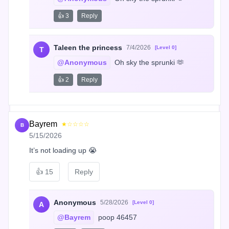
👍 3
Reply
Taleen the princess
7/4/2026
[Level 0]
T
@Anonymous
 Oh sky the sprunki 🫶
👍 2
Reply
Bayrem
★☆☆☆☆
B
5/15/2026
It’s not loading up 😭
👍
15
Reply
Anonymous
5/28/2026
[Level 0]
A
@Bayrem
 poop 46457