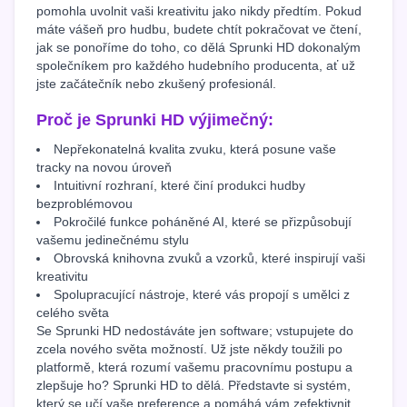
pomohla uvolnit vaši kreativitu jako nikdy předtím. Pokud
máte vášeň pro hudbu, budete chtít pokračovat ve čtení,
jak se ponoříme do toho, co dělá Sprunki HD dokonalým
společníkem pro každého hudebního producenta, ať už
jste začátečník nebo zkušený profesionál.
Proč je Sprunki HD výjimečný:
Nepřekonatelná kvalita zvuku, která posune vaše
tracky na novou úroveň
Intuitivní rozhraní, které činí produkci hudby
bezproblémovou
Pokročilé funkce poháněné AI, které se přizpůsobují
vašemu jedinečnému stylu
Obrovská knihovna zvuků a vzorků, které inspirují vaši
kreativitu
Spolupracující nástroje, které vás propojí s umělci z
celého světa
Se Sprunki HD nedostáváte jen software; vstupujete do
zcela nového světa možností. Už jste někdy toužili po
platformě, která rozumí vašemu pracovnímu postupu a
zlepšuje ho? Sprunki HD to dělá. Představte si systém,
který se učí vaše preference a pomáhá vám zefektivnit