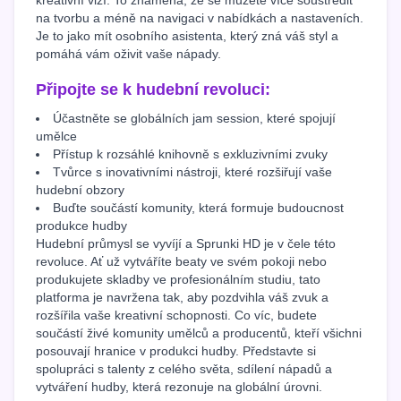
na tvorbu a méně na navigaci v nabídkách a nastaveních.
Je to jako mít osobního asistenta, který zná váš styl a
pomáhá vám oživit vaše nápady.
Připojte se k hudební revoluci:
Účastněte se globálních jam session, které spojují
umělce
Přístup k rozsáhlé knihovně s exkluzivními zvuky
Tvůrce s inovativními nástroji, které rozšiřují vaše
hudební obzory
Buďte součástí komunity, která formuje budoucnost
produkce hudby
Hudební průmysl se vyvíjí a Sprunki HD je v čele této
revoluce. Ať už vytváříte beaty ve svém pokoji nebo
produkujete skladby ve profesionálním studiu, tato
platforma je navržena tak, aby pozdvihla váš zvuk a
rozšířila vaše kreativní schopnosti. Co víc, budete
součástí živé komunity umělců a producentů, kteří všichni
posouvají hranice v produkci hudby. Představte si
spolupráci s talenty z celého světa, sdílení nápadů a
vytváření hudby, která rezonuje na globální úrovni.