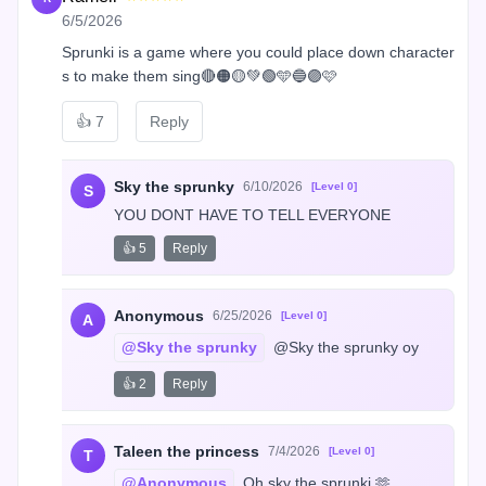
6/5/2026
Sprunki is a game where you could place down character
s to make them sing🔴🟠🟡💚🟢🩵🔵🟣🩷
👍
7
Reply
Sky the sprunky
6/10/2026
[Level 0]
S
YOU DONT HAVE TO TELL EVERYONE
👍 5
Reply
Anonymous
6/25/2026
[Level 0]
A
@Sky the sprunky
 @Sky the sprunky oy
👍 2
Reply
Taleen the princess
7/4/2026
[Level 0]
T
@Anonymous
 Oh sky the sprunki 🫶