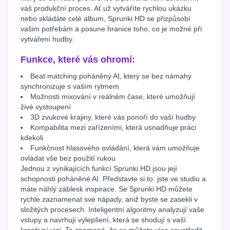
váš produkční proces. Ať už vytváříte rychlou ukázku
nebo skládáte celé album, Sprunki HD se přizpůsobí
vašim potřebám a posune hranice toho, co je možné při
vytváření hudby.
Funkce, které vás ohromí:
Beat matching poháněný AI, který se bez námahy
synchronizuje s vaším rytmem
Možnosti mixování v reálném čase, které umožňují
živé vystoupení
3D zvukové krajiny, které vás ponoří do vaší hudby
Kompabilita mezi zařízeními, která usnadňuje práci
kdekoli
Funkčnost hlasového ovládání, která vám umožňuje
ovládat vše bez použití rukou
Jednou z vynikajících funkcí Sprunki HD jsou její
schopnosti poháněné AI. Představte si to: jste ve studiu a
máte náhlý záblesk inspirace. Se Sprunki HD můžete
rychle zaznamenat své nápady, aniž byste se zasekli v
složitých procesech. Inteligentní algoritmy analyzují vaše
vstupy a navrhují vylepšení, která se shodují s vaší
kreativní vizí. To znamená, že se můžete více soustředit