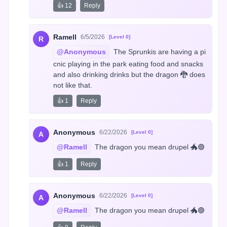
👍 12
Reply
Ramell
6/5/2026
[Level 0]
R
@Anonymous
 The Sprunkis are having a pi
cnic playing in the park eating food and snacks 
and also drinking drinks but the dragon 🐉 does 
not like that.
👍 1
Reply
Anonymous
6/22/2026
[Level 0]
A
@Ramell
 The dragon you mean drupel 🐲🟣
👍 1
Reply
Anonymous
6/22/2026
[Level 0]
A
@Ramell
 The dragon you mean drupel 🐲🟣