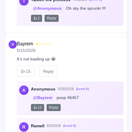
T
@Anonymous
 Oh sky the sprunki 🫶
👍 2
Reply
Bayrem
★☆☆☆☆
B
5/15/2026
It’s not loading up 😭
👍
15
Reply
Anonymous
5/28/2026
[Level 0]
A
@Bayrem
 poop 46457
👍 12
Reply
Ramell
6/5/2026
[Level 0]
R