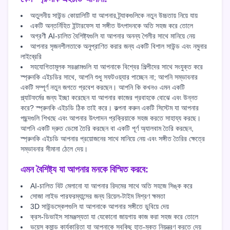
অতুলনীয় সাউন্ড কোয়ালিটি যা আপনার ট্র্যাকগুলিকে নতুন উচ্চতায় নিয়ে যায়
একটি অন্তর্নিহিত ইন্টারফেস যা সঙ্গীত উৎপাদনকে অতি সহজ করে তোলে
অগ্রণী AI-চালিত বৈশিষ্ট্যগুলি যা আপনার অনন্য শৈলীর সাথে মানিয়ে নেয়
আপনার সৃজনশীলতাকে অনুপ্রাণিত করার জন্য একটি বিশাল সাউন্ড এবং নমুনার
লাইব্রেরি
সহযোগিতামূলক সরঞ্জামগুলি যা আপনাকে বিশ্বের শিল্পীদের সাথে সংযুক্ত করে
স্প্রুনকি এইচডির সাথে, আপনি শুধু সফটওয়্যার পাচ্ছেন না; আপনি সম্ভাবনার
একটি সম্পূর্ণ নতুন জগতে প্রবেশ করছেন। আপনি কি কখনও এমন একটি
প্ল্যাটফর্মের জন্য ইচ্ছা করেছেন যা আপনার কাজের প্রবাহকে বোঝে এবং উন্নত
করে? স্প্রুনকি এইচডি ঠিক তাই করে। কল্পনা করুন একটি সিস্টেম যা আপনার
পছন্দগুলি শিখছে এবং আপনার উৎপাদন প্রক্রিয়াকে সহজ করতে সাহায্য করছে।
আপনি একটি দ্রুত ডেমো তৈরি করছেন বা একটি পূর্ণ অ্যালবাম তৈরি করছেন,
স্প্রুনকি এইচডি আপনার প্রয়োজনের সাথে মানিয়ে নেয় এবং সঙ্গীত তৈরির ক্ষেত্রে
সম্ভাবনার সীমানা ঠেলে দেয়।
এমন বৈশিষ্ট্য যা আপনার মনকে বিস্মিত করবে:
AI-চালিত বিট মেলানো যা আপনার রিদমের সাথে অতি সহজে সিঙ্ক করে
সোজা লাইভ পারফরম্যান্সের জন্য রিয়েল-টাইম মিশ্রণ ক্ষমতা
3D সাউন্ডস্কেপগুলি যা আপনাকে আপনার সঙ্গীতে ডুবিয়ে দেয়
ক্রস-ডিভাইস সামঞ্জস্যতা যা যেকোনো জায়গায় কাজ করা সহজ করে তোলে
ভয়েস কমান্ড কার্যকারিতা যা আপনাকে সবকিছু হাত-মুক্ত নিয়ন্ত্রণ করতে দেয়