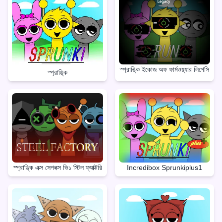
স্প্রাঙ্কি ইকোজ অফ ফার্মওয়্যার লিগেসি
স্প্রাঙ্কি
স্প্রাঙ্কি এক্স সেপবক্স ভি১ স্টিল ফ্যাক্টরি
Incredibox Sprunkiplus1