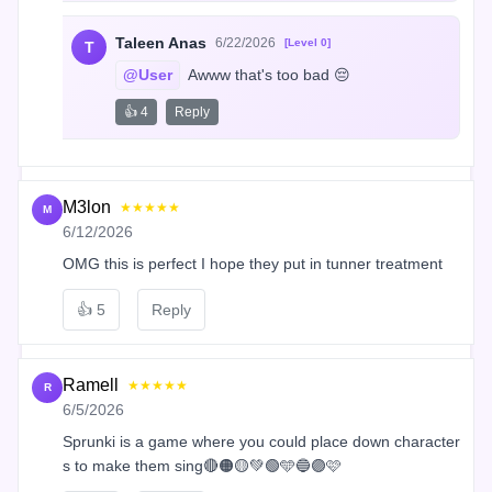
Taleen Anas
6/22/2026
[Level 0]
T
@User
 Awww that's too bad 😔
👍 4
Reply
M3lon
★★★★★
M
6/12/2026
OMG this is perfect I hope they put in tunner treatment
👍
5
Reply
Ramell
★★★★★
R
6/5/2026
Sprunki is a game where you could place down character
s to make them sing🔴🟠🟡💚🟢🩵🔵🟣🩷