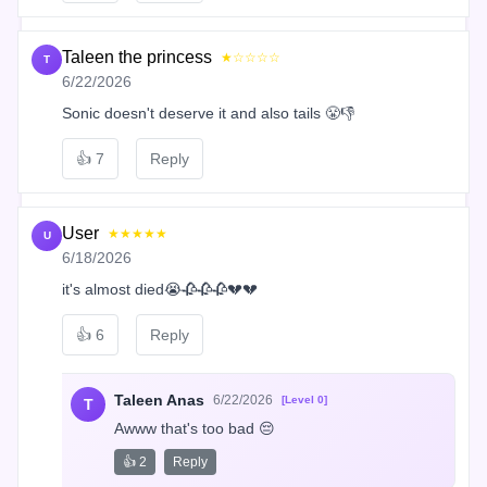
Taleen the princess
★☆☆☆☆
T
6/22/2026
Sonic doesn't deserve it and also tails 😤👎
👍
7
Reply
User
★★★★★
U
6/18/2026
it's almost died😭🥀🥀🥀💔💔
👍
6
Reply
Taleen Anas
6/22/2026
[Level 0]
T
Awww that's too bad 😔
👍 2
Reply