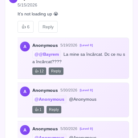
5/15/2026
It’s not loading up 😭
👍
6
Reply
Anonymous
5/19/2026
[Level 0]
A
@@Bayrem
 La mine sa încărcat. Dc ce nu s
a încărcat????
👍 12
Reply
Anonymous
5/30/2026
[Level 0]
A
@Anonymous
 @Anonymous
👍 1
Reply
Anonymous
5/30/2026
[Level 0]
A
@Anonymous
 @Anonymous