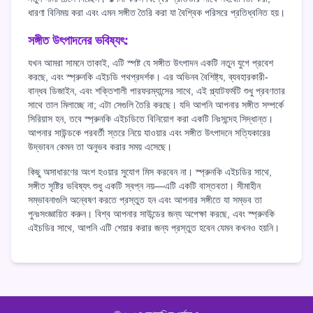
ধারণা বিনিময় করা এবং এমন সঙ্গীত তৈরি করা যা বৈশ্বিক পরিসরে প্রতিধ্বনিত হয়।
সঙ্গীত উৎপাদনের ভবিষ্যৎ:
যখন আমরা সামনে তাকাই, এটি স্পষ্ট যে সঙ্গীত উৎপাদন একটি নতুন যুগে প্রবেশ
করছে, এবং স্প্রুনকি এইচডি পথপ্রদর্শক। এর অভিনব বৈশিষ্ট্য, ব্যবহারকারী-
বান্ধব ডিজাইন, এবং শক্তিশালী পারফরম্যান্সের সাথে, এই প্ল্যাটফর্মটি শুধু প্রবণতার
সাথে তাল মিলাচ্ছে না; এটা সেগুলি তৈরি করছে। যদি আপনি আপনার সঙ্গীত সম্পর্কে
সিরিয়াস হন, তবে স্প্রুনকি এইচডিতে বিনিয়োগ করা একটি নিঃসন্দেহ সিদ্ধান্ত।
আপনার সাউন্ডকে পরবর্তী স্তরে নিয়ে যাওয়ার এবং সঙ্গীত উৎপাদনে সত্যিকারের
উদ্ভাবন কেমন তা অনুভব করার সময় এসেছে।
কিছু অসাধারণের অংশ হওয়ার সুযোগ মিস করবেন না। স্প্রুনকি এইচডির সাথে,
সঙ্গীত সৃষ্টির ভবিষ্যৎ শুধু একটি স্বপ্ন নয়—এটি একটি বাস্তবতা। সীমাহীন
সম্ভাবনাগুলি অন্বেষণ করতে প্রস্তুত হন এবং আপনার সঙ্গীতে যা সম্ভব তা
পুনঃসংজ্ঞায়িত করুন। বিশ্ব আপনার সাউন্ডের জন্য অপেক্ষা করছে, এবং স্প্রুনকি
এইচডির সাথে, আপনি এটি শেয়ার করার জন্য প্রস্তুত হবেন যেমন কখনও হয়নি।