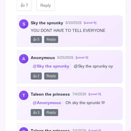
👍
7
Reply
Sky the sprunky
6/10/2026
[Level 0]
S
YOU DONT HAVE TO TELL EVERYONE
👍 5
Reply
Anonymous
6/25/2026
[Level 0]
A
@Sky the sprunky
 @Sky the sprunky oy
👍 2
Reply
Taleen the princess
7/4/2026
[Level 0]
T
@Anonymous
 Oh sky the sprunki 🫶
👍 3
Reply
Taleen the princess
7/4/2026
[Level 0]