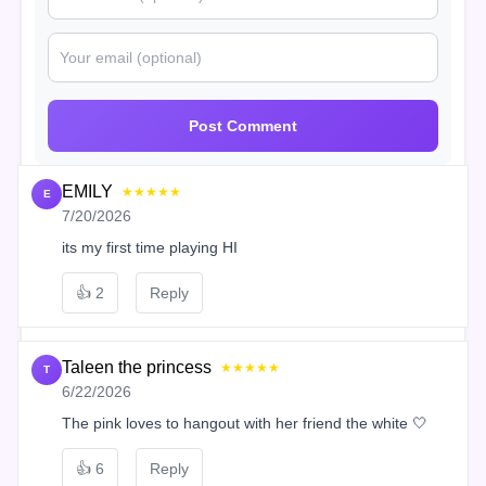
Post Comment
EMILY
★★★★★
E
7/20/2026
its my first time playing HI
👍
2
Reply
Taleen the princess
★★★★★
T
6/22/2026
The pink loves to hangout with her friend the white 🤍
👍
6
Reply