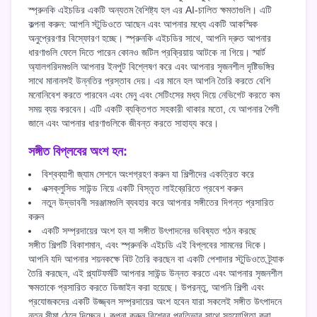
স্প্রুনকি এইচডির একটি অন্যতম বৈশিষ্ট্য হল এর AI-চালিত ক্ষমতাগুলি। এটি
কল্পনা করুন: আপনি স্টুডিওতে আছেন এবং আপনার মধ্যে একটি আকস্মিক
অনুপ্রেরণার বিস্ফোরণ হচ্ছে। স্প্রুনকি এইচডির সাথে, আপনি দ্রুত আপনার
ধারণাগুলি ফেলে দিতে পারেন কোনও জটিল প্রক্রিয়ায় আটকে না গিয়ে। স্মার্ট
অ্যালগরিদমগুলি আপনার ইনপুট বিশ্লেষণ করে এবং আপনার সৃজনশীল দৃষ্টিভঙ্গির
সাথে মানানসই উন্নতির প্রস্তাব দেয়। এর মানে হল আপনি তৈরি করতে বেশি
মনোনিবেশ করতে পারবেন এবং মেনু এবং সেটিংসের মধ্য দিয়ে নেভিগেট করতে কম
সময় ব্যয় করবেন। এটি একটি ব্যক্তিগত সহকারী থাকার মতো, যে আপনার শৈলী
জানে এবং আপনার ধারণাগুলিকে জীবন্ত করতে সাহায্য করে।
সঙ্গীত বিপ্লবের অংশ হন:
বিশ্বব্যাপী জ্যাম সেশনে অংশগ্রহণ করুন যা শিল্পীদের একত্রিত করে
এক্সক্লুসিভ সাউন্ড নিয়ে একটি বিস্তৃত লাইব্রেরিতে প্রবেশ করুন
নতুন উদ্ভাবনী সরঞ্জামগুলি ব্যবহার করে আপনার সঙ্গীতের দিগন্ত প্রসারিত
করুন
একটি সম্প্রদায়ের অংশ হন যা সঙ্গীত উৎপাদনের ভবিষ্যত গঠন করছে
সঙ্গীত শিল্পটি বিকাশমান, এবং স্প্রুনকি এইচডি এই বিপ্লবের সামনের দিকে।
আপনি যদি আপনার শয়নকক্ষে বিট তৈরি করছেন বা একটি পেশাদার স্টুডিওতে ট্র্যাক
তৈরি করছেন, এই প্ল্যাটফর্মটি আপনার সাউন্ড উন্নত করতে এবং আপনার সৃজনশীল
ক্ষমতাকে প্রসারিত করতে ডিজাইন করা হয়েছে। উপরন্তু, আপনি শিল্পী এবং
প্রযোজকদের একটি উজ্জ্বল সম্প্রদায়ের অংশ হবেন যারা সকলেই সঙ্গীত উৎপাদনে
নতুন সীমা ঠেলে দিচ্ছেন। কল্পনা করুন বিশ্বের প্রতিভার সাথে সহযোগিতা করা,