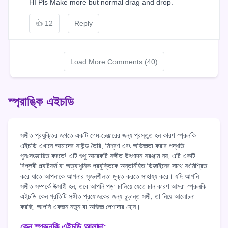
HI Pls Make more but normal drag and drop.
👍
12
Reply
Load More Comments (40)
স্প্রাঙ্কি এইচডি
সঙ্গীত প্রযুক্তির জগতে একটি গেম-চেঞ্জারের জন্য প্রস্তুত হন কারণ স্প্রুনকি
এইচডি এখানে আমাদের সাউন্ড তৈরি, মিশ্রণ এবং অভিজ্ঞতা করার পদ্ধতি
পুনঃসংজ্ঞায়িত করতে! এটি শুধু আরেকটি সঙ্গীত উৎপাদন সরঞ্জাম নয়; এটি একটি
বিপ্লবী প্ল্যাটফর্ম যা অত্যাধুনিক প্রযুক্তিকে অন্তর্নিহিত ডিজাইনের সাথে সংমিশ্রিত
করে যাতে আপনাকে আপনার সৃজনশীলতা মুক্ত করতে সাহায্য করে। যদি আপনি
সঙ্গীত সম্পর্কে উত্সাহী হন, তবে আপনি পড়া চালিয়ে যেতে চান কারণ আমরা স্প্রুনকি
এইচডি কেন প্রতিটি সঙ্গীত প্রযোজকের জন্য চূড়ান্ত সঙ্গী, তা নিয়ে আলোচনা
করছি, আপনি একজন নতুন বা অভিজ্ঞ পেশাদার হোন।
কেন স্প্রুনকি এইচডি আলাদা: