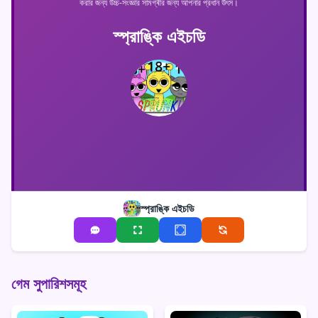
করার জন্য উচ্চ-সংজ্ঞার সামগ্ৰীর জন্য আপনার প্রধান উৎস।
স্প্রাঙ্কি এইচডি
স্প্রাঙ্কি এইচডি
গেম সুপারিশসমূহ