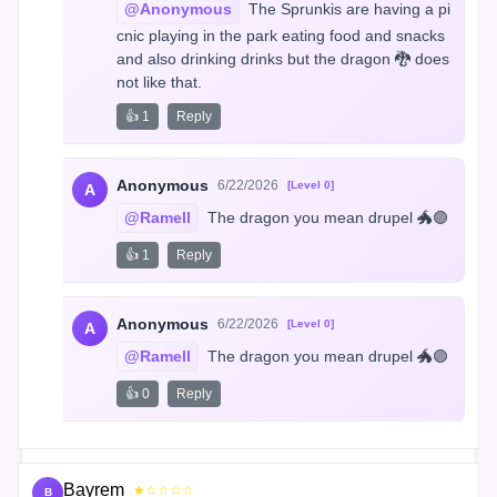
@Anonymous
 The Sprunkis are having a pi
cnic playing in the park eating food and snacks 
and also drinking drinks but the dragon 🐉 does 
not like that.
👍 1
Reply
Anonymous
6/22/2026
[Level 0]
A
@Ramell
 The dragon you mean drupel 🐲🟣
👍 1
Reply
Anonymous
6/22/2026
[Level 0]
A
@Ramell
 The dragon you mean drupel 🐲🟣
👍 0
Reply
Bayrem
★☆☆☆☆
B