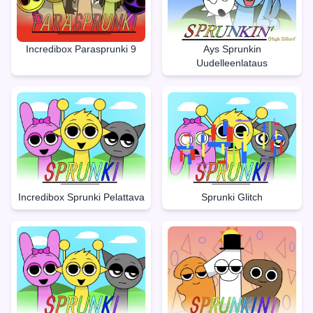
Incredibox Parasprunki 9
Ays Sprunkin
Uudelleenlataus
Incredibox Sprunki Pelattava
Sprunki Glitch