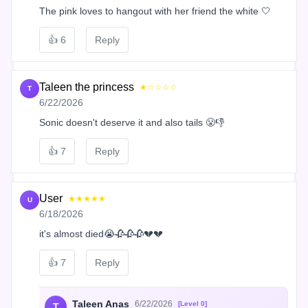
The pink loves to hangout with her friend the white 🤍
👍
6
Reply
Taleen the princess
★☆☆☆☆
T
6/22/2026
Sonic doesn't deserve it and also tails 😤👎
👍
7
Reply
User
★★★★★
U
6/18/2026
it's almost died😭🥀🥀🥀💔💔
👍
7
Reply
Taleen Anas
6/22/2026
[Level 0]
T