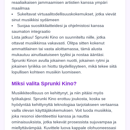
reaaliaikaisen jammaamisen artistien kanssa ympäri
maailmaa
Sukeltavat virtuaalitodellisuuskokemukset, jotka vievät
sinut musiikkisi sydämeen
Suojaa suosikkilaitteidesi ja ohjelmistosi kanssa
saumaton integraatio
Lista jatkuu! Sprunki Kino on suunniteltu niille, jotka
ottavat musiikkinsa vakavasti. Olitpa sitten kokenut
ammattilainen tai vasta aloittamassa, tämä alusta
mukautuu ainutlaatuiseen tyyliisi ja nostaa ääntäsi.
Sprunki Kinon avulla jokainen nuotti, jokainen rytmi ja
jokainen lyriikka on hiottu täydellisyyteen, mikä tekee siitä
lopullisen kohteen musiikin luomiseen.
Miksi valita Sprunki Kino?
Musiikkiteollisuus on kehittynyt, ja niin pitäisi myös
työkalujesi. Sprunki Kino erottuu joukosta, koska se
hyödyntää kehittynyttä teknologiaa tarjotakseen vertaansa
vailla olevan käyttäjäkokemuksen. Voit luoda musiikkia,
joka resonoi identiteettisi kanssa ja nauttia
ominaisuuksista, jotka tekevät prosessista sujuvampaa ja
miellyttävämpää. Kuvittele luova kappale olohuoneessasi