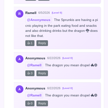
Ramell
6/5/2026
[Level 0]
R
@Anonymous
 The Sprunkis are having a pi
cnic playing in the park eating food and snacks 
and also drinking drinks but the dragon 🐉 does 
not like that.
👍 1
Reply
Anonymous
6/22/2026
[Level 0]
A
@Ramell
 The dragon you mean drupel 🐲🟣
👍 3
Reply
Anonymous
6/22/2026
[Level 0]
A
@Ramell
 The dragon you mean drupel 🐲🟣
👍 0
Reply