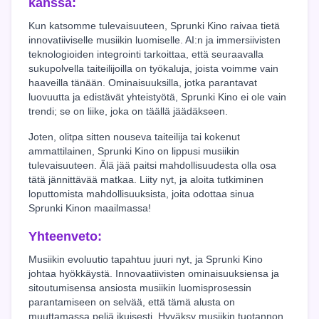
kanssa:
Kun katsomme tulevaisuuteen, Sprunki Kino raivaa tietä
innovatiiviselle musiikin luomiselle. AI:n ja immersiivisten
teknologioiden integrointi tarkoittaa, että seuraavalla
sukupolvella taiteilijoilla on työkaluja, joista voimme vain
haaveilla tänään. Ominaisuuksilla, jotka parantavat
luovuutta ja edistävät yhteistyötä, Sprunki Kino ei ole vain
trendi; se on liike, joka on täällä jäädäkseen.
Joten, olitpa sitten nouseva taiteilija tai kokenut
ammattilainen, Sprunki Kino on lippusi musiikin
tulevaisuuteen. Älä jää paitsi mahdollisuudesta olla osa
tätä jännittävää matkaa. Liity nyt, ja aloita tutkiminen
loputtomista mahdollisuuksista, joita odottaa sinua
Sprunki Kinon maailmassa!
Yhteenveto:
Musiikin evoluutio tapahtuu juuri nyt, ja Sprunki Kino
johtaa hyökkäystä. Innovaatiivisten ominaisuuksiensa ja
sitoutumisensa ansiosta musiikin luomisprosessin
parantamiseen on selvää, että tämä alusta on
muuttamassa peliä ikuisesti. Hyväksy musiikin tuotannon