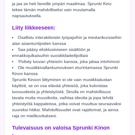
ja jaa se heti faneille ympäri maailmaa. Sprunki Kino
tekee tämän mahdolliseksi vain muutamalla
napsautuksella.
Liity liikkeeseen:
Osallistu interaktiivisiin työpajoihin ja mestarikursseihin
alan asiantuntijoiden kanssa
Saa pääsy eksklusiiviseen sisältöön ja
ennakkojulkaisuihin suosikkitaiteilijoiltasi
Yhdisty luovan yhteisön kanssa, joka jakaa intohimosi
Ole musiikkivallankumouksen eturintamassa Sprunki
Kinon kanssa
Sprunki Kinoon liittyminen ei ole vain musiikkialustan
käyttöä; se on osa elävää yhteisöä, joka kukoistaa
luovuudesta ja yhteistyöstä. Sinulla on mahdollisuus
tavata muita muusikoita, vaihtaa ideoita ja jopa tehdä
yhteistyötä kappaleissa, jotka voivat muuttua seuraavaksi
suureksi hitiksi. Mahdollisuudet ovat rajattomat, ja ainoa
raja on mielikuvituksesi.
Tulevaisuus on valoisa Sprunki Kinon