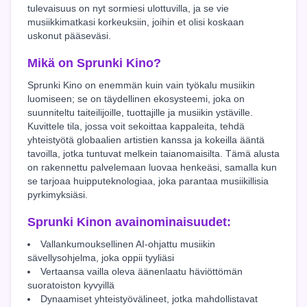
tulevaisuus on nyt sormiesi ulottuvilla, ja se vie
musiikkimatkasi korkeuksiin, joihin et olisi koskaan
uskonut pääseväsi.
Mikä on Sprunki Kino?
Sprunki Kino on enemmän kuin vain työkalu musiikin
luomiseen; se on täydellinen ekosysteemi, joka on
suunniteltu taiteilijoille, tuottajille ja musiikin ystäville.
Kuvittele tila, jossa voit sekoittaa kappaleita, tehdä
yhteistyötä globaalien artistien kanssa ja kokeilla ääntä
tavoilla, jotka tuntuvat melkein taianomaisilta. Tämä alusta
on rakennettu palvelemaan luovaa henkeäsi, samalla kun
se tarjoaa huipputeknologiaa, joka parantaa musiikillisia
pyrkimyksiäsi.
Sprunki Kinon avainominaisuudet:
Vallankumouksellinen AI-ohjattu musiikin
sävellysohjelma, joka oppii tyyliäsi
Vertaansa vailla oleva äänenlaatu häviöttömän
suoratoiston kyvyillä
Dynaamiset yhteistyövälineet, jotka mahdollistavat