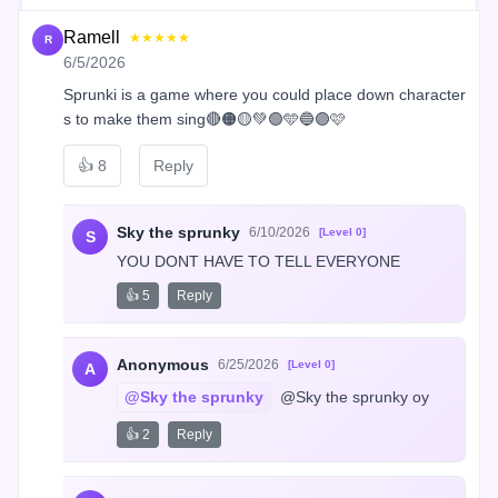
Ramell
★★★★★
R
6/5/2026
Sprunki is a game where you could place down character
s to make them sing🔴🟠🟡💚🟢🩵🔵🟣🩷
👍
8
Reply
Sky the sprunky
6/10/2026
[Level 0]
S
YOU DONT HAVE TO TELL EVERYONE
👍 5
Reply
Anonymous
6/25/2026
[Level 0]
A
@Sky the sprunky
 @Sky the sprunky oy
👍 2
Reply