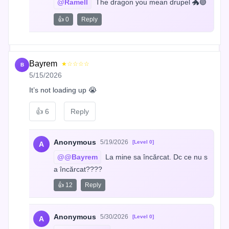
@Ramell
 The dragon you mean drupel 🐲🟣
👍 0
Reply
Bayrem
★☆☆☆☆
B
5/15/2026
It’s not loading up 😭
👍
6
Reply
Anonymous
5/19/2026
[Level 0]
A
@@Bayrem
 La mine sa încărcat. Dc ce nu s
a încărcat????
👍 12
Reply
Anonymous
5/30/2026
[Level 0]
A