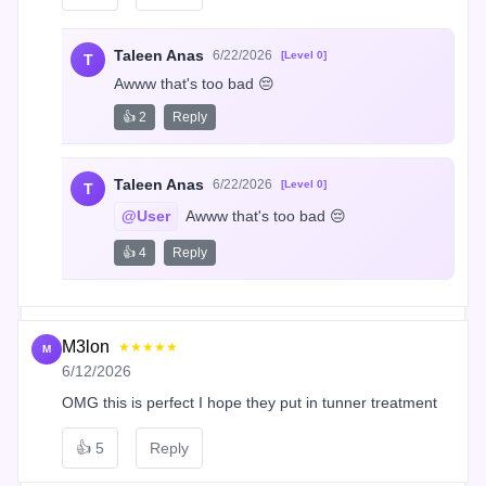
Taleen Anas
6/22/2026
[Level 0]
T
Awww that's too bad 😔
👍 2
Reply
Taleen Anas
6/22/2026
[Level 0]
T
@User
 Awww that's too bad 😔
👍 4
Reply
M3lon
★★★★★
M
6/12/2026
OMG this is perfect I hope they put in tunner treatment
👍
5
Reply