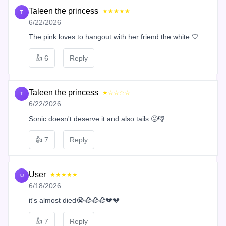
Taleen the princess
★★★★★
T
6/22/2026
The pink loves to hangout with her friend the white 🤍
👍
6
Reply
Taleen the princess
★☆☆☆☆
T
6/22/2026
Sonic doesn't deserve it and also tails 😤👎
👍
7
Reply
User
★★★★★
U
6/18/2026
it's almost died😭🥀🥀🥀💔💔
👍
7
Reply