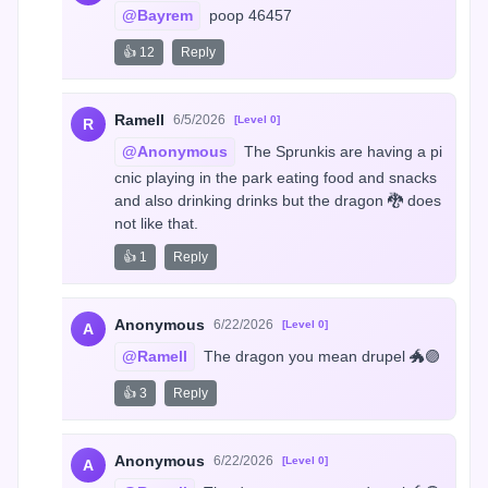
@Bayrem
 poop 46457
👍 12
Reply
Ramell
6/5/2026
[Level 0]
R
@Anonymous
 The Sprunkis are having a pi
cnic playing in the park eating food and snacks 
and also drinking drinks but the dragon 🐉 does 
not like that.
👍 1
Reply
Anonymous
6/22/2026
[Level 0]
A
@Ramell
 The dragon you mean drupel 🐲🟣
👍 3
Reply
Anonymous
6/22/2026
[Level 0]
A