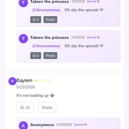
Taleen the princess
7/4/2026
[Level 0]
T
@Anonymous
 Oh sky the sprunki 🫶
👍 3
Reply
Taleen the princess
7/4/2026
[Level 0]
T
@Anonymous
 Oh sky the sprunki 🫶
👍 2
Reply
Bayrem
★☆☆☆☆
B
5/15/2026
It’s not loading up 😭
👍
15
Reply
Anonymous
5/28/2026
[Level 0]
A