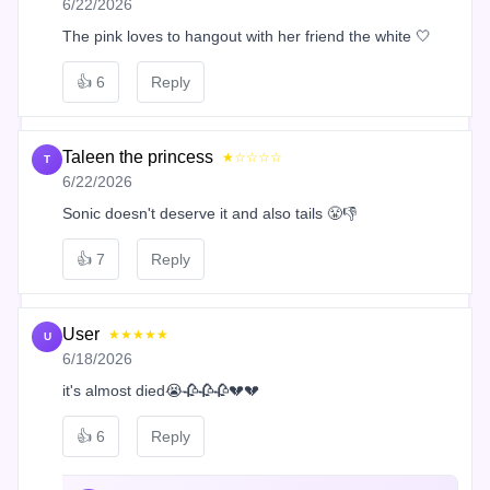
6/22/2026
The pink loves to hangout with her friend the white 🤍
👍
6
Reply
Taleen the princess
★☆☆☆☆
T
6/22/2026
Sonic doesn't deserve it and also tails 😤👎
👍
7
Reply
User
★★★★★
U
6/18/2026
it's almost died😭🥀🥀🥀💔💔
👍
6
Reply