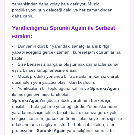
zamankinden daha kolay hale getiriyor. Müzik
prodüksiyonunun geleceği geldi ve her zamankinden
daha canlı.
Yaratıcılığınızı
Sprunki Again
ile Serbest
Bırakın:
Dünyanın dört bir yanındaki sanatçılarla iş birliği
yapabileceğiniz gerçek zamanlı küresel jam oturumlarına
katılın.
Size benzersiz parçalar oluşturmak için araçlar sunan
eşsiz bir ses kütüphanesine erişin.
Müzik prodüksiyonunda bir zamanlar imkansız olarak
düşünülen yeni yaratıcı olasılıkları keşfedin.
Yenilikçilerin bir topluluğuna katılın ve
Sprunki Again
ile müziğin evrimine tanık olun.
Sprunki Again
'in gücü, müzik yaratımını herkes için
erişilebilir hale getirme yeteneğindedir. Yeteneklerinden
yararlanmak için teknik bir sihirbaz olmanıza gerek yok;
sezgisel tasarım, gerçekten önemli olan şeye - müziğinize
odaklanmanızı sağlıyor. İster bir hobi sahibi olun, ister
profesyonel,
Sprunki Again
yaratıcılığınızı sınırsız bir