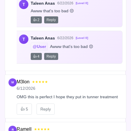
Taleen Anas
6/22/2026
[Level 0]
T
Awww that's too bad 😔
👍 2
Reply
Taleen Anas
6/22/2026
[Level 0]
T
@User
 Awww that's too bad 😔
👍 4
Reply
M3lon
★★★★★
M
6/12/2026
OMG this is perfect I hope they put in tunner treatment
👍
5
Reply
Ramell
★★★★★
R