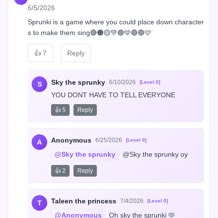
6/5/2026
Sprunki is a game where you could place down character
s to make them sing🔴🟠🟡💚🟢🩵🔵🟣🩷
👍
7
Reply
Sky the sprunky
6/10/2026
[Level 0]
S
YOU DONT HAVE TO TELL EVERYONE
👍 5
Reply
Anonymous
6/25/2026
[Level 0]
A
@Sky the sprunky
 @Sky the sprunky oy
👍 2
Reply
Taleen the princess
7/4/2026
[Level 0]
T
@Anonymous
 Oh sky the sprunki 🫶