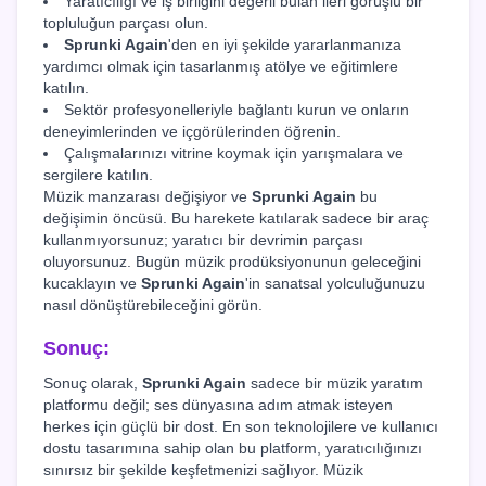
Yaratıcılığı ve iş birliğini değerli bulan ileri görüşlü bir
topluluğun parçası olun.
Sprunki Again
'den en iyi şekilde yararlanmanıza
yardımcı olmak için tasarlanmış atölye ve eğitimlere
katılın.
Sektör profesyonelleriyle bağlantı kurun ve onların
deneyimlerinden ve içgörülerinden öğrenin.
Çalışmalarınızı vitrine koymak için yarışmalara ve
sergilere katılın.
Müzik manzarası değişiyor ve
Sprunki Again
bu
değişimin öncüsü. Bu harekete katılarak sadece bir araç
kullanmıyorsunuz; yaratıcı bir devrimin parçası
oluyorsunuz. Bugün müzik prodüksiyonunun geleceğini
kucaklayın ve
Sprunki Again
'in sanatsal yolculuğunuzu
nasıl dönüştürebileceğini görün.
Sonuç:
Sonuç olarak,
Sprunki Again
sadece bir müzik yaratım
platformu değil; ses dünyasına adım atmak isteyen
herkes için güçlü bir dost. En son teknolojilere ve kullanıcı
dostu tasarımına sahip olan bu platform, yaratıcılığınızı
sınırsız bir şekilde keşfetmenizi sağlıyor. Müzik