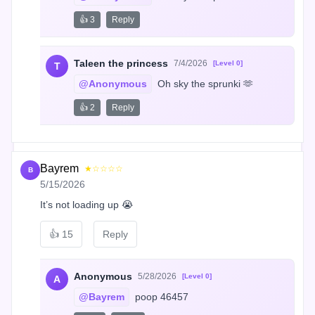
👍 3
Reply
Taleen the princess
7/4/2026
[Level 0]
T
@Anonymous
 Oh sky the sprunki 🫶
👍 2
Reply
Bayrem
★☆☆☆☆
B
5/15/2026
It’s not loading up 😭
👍
15
Reply
Anonymous
5/28/2026
[Level 0]
A
@Bayrem
 poop 46457