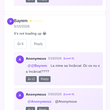
Bayrem
★☆☆☆☆
B
5/15/2026
It’s not loading up 😭
👍
6
Reply
Anonymous
5/19/2026
[Level 0]
A
@@Bayrem
 La mine sa încărcat. Dc ce nu s
a încărcat????
👍 12
Reply
Anonymous
5/30/2026
[Level 0]
A
@Anonymous
 @Anonymous
👍 1
Reply