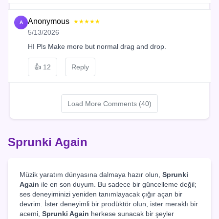
Anonymous
★★★★★
A
5/13/2026
HI Pls Make more but normal drag and drop.
👍
12
Reply
Load More Comments (40)
Sprunki Again
Müzik yaratım dünyasına dalmaya hazır olun,
Sprunki
Again
ile en son duyum. Bu sadece bir güncelleme değil;
ses deneyiminizi yeniden tanımlayacak çığır açan bir
devrim. İster deneyimli bir prodüktör olun, ister meraklı bir
acemi,
Sprunki Again
herkese sunacak bir şeyler