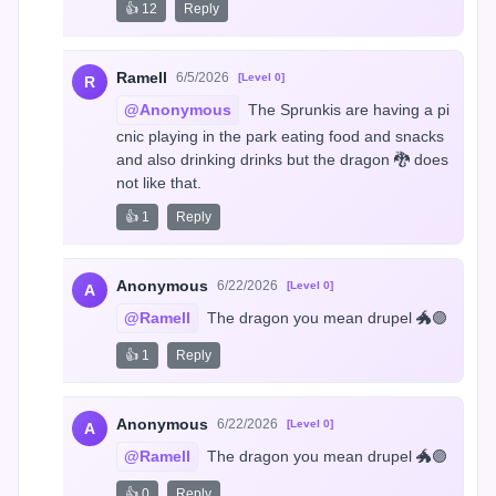
👍 12
Reply
Ramell
6/5/2026
[Level 0]
R
@Anonymous
 The Sprunkis are having a pi
cnic playing in the park eating food and snacks 
and also drinking drinks but the dragon 🐉 does 
not like that.
👍 1
Reply
Anonymous
6/22/2026
[Level 0]
A
@Ramell
 The dragon you mean drupel 🐲🟣
👍 1
Reply
Anonymous
6/22/2026
[Level 0]
A
@Ramell
 The dragon you mean drupel 🐲🟣
👍 0
Reply