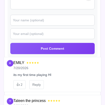
Post Comment
EMILY
★★★★★
E
7/20/2026
its my first time playing HI
👍
2
Reply
Taleen the princess
★★★★★
T