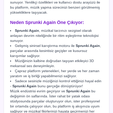
sunuyor. Yenilikçi özellikleri ve kullanıcı dostu arayüzü ile
bu platform, müzik yapma sürecinizi benzeri görülmemiş
yüksekliklere taşıyacak.
Neden
Sprunki Again
Öne Çıkıyor:
Sprunki Again
, müzikal tarzınızı sezgisel olarak
anlayan devrim niteliğinde bir ritim eşleştirme teknolojisi
sunuyor.
Gelişmiş sinirsel karıştırma motoru ile
Sprunki Again
,
parçalar arasında kesintisiz geçişler ve kusursuz
karışımlar sağlıyor.
Müziğinizin kalbine doğrudan taşıyan etkileyici 3D
mekansal ses deneyimleyin.
Çapraz platform yetenekleri, her yerde ve her zaman
yaratım ve iş birliği yapabilmenizi sağlıyor.
Sadece sesinizle müziğinizi kontrol ettiğinizi hayal edin
-
Sprunki Again
bunu gerçeğe dönüştürüyor!
Müzik endüstrisi evrim geçiriyor ve
Sprunki Again
bu
değişimin ön saflarında. İster rahat bir yatak odası
stüdyosunda parçalar oluşturuyor olun, ister profesyonel
bir ortamda çalışıyor olun, bu platform iş akışınıza uyum
sağlıyor ve müzikal fikirlerinizi hayata geçirmenizi her