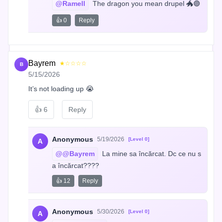
@Ramell
 The dragon you mean drupel 🐲🟣
👍 0
Reply
Bayrem
★☆☆☆☆
B
5/15/2026
It’s not loading up 😭
👍
6
Reply
Anonymous
5/19/2026
[Level 0]
A
@@Bayrem
 La mine sa încărcat. Dc ce nu s
a încărcat????
👍 12
Reply
Anonymous
5/30/2026
[Level 0]
A