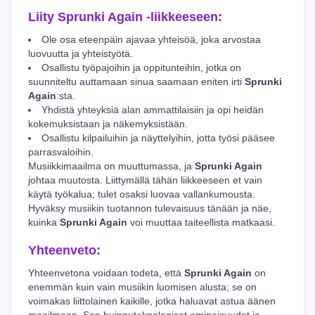
Liity
Sprunki Again
-liikkeeseen:
Ole osa eteenpäin ajavaa yhteisöä, joka arvostaa
luovuutta ja yhteistyötä.
Osallistu työpajoihin ja oppitunteihin, jotka on
suunniteltu auttamaan sinua saamaan eniten irti
Sprunki
Again
:sta.
Yhdistä yhteyksiä alan ammattilaisiin ja opi heidän
kokemuksistaan ja näkemyksistään.
Osallistu kilpailuihin ja näyttelyihin, jotta työsi pääsee
parrasvaloihin.
Musiikkimaailma on muuttumassa, ja
Sprunki Again
johtaa muutosta. Liittymällä tähän liikkeeseen et vain
käytä työkalua; tulet osaksi luovaa vallankumousta.
Hyväksy musiikin tuotannon tulevaisuus tänään ja näe,
kuinka
Sprunki Again
voi muuttaa taiteellista matkaasi.
Yhteenveto:
Yhteenvetona voidaan todeta, että
Sprunki Again
on
enemmän kuin vain musiikin luomisen alusta; se on
voimakas liittolainen kaikille, jotka haluavat astua äänen
maailmaan. Sen huipputeknologiset ominaisuudet ja