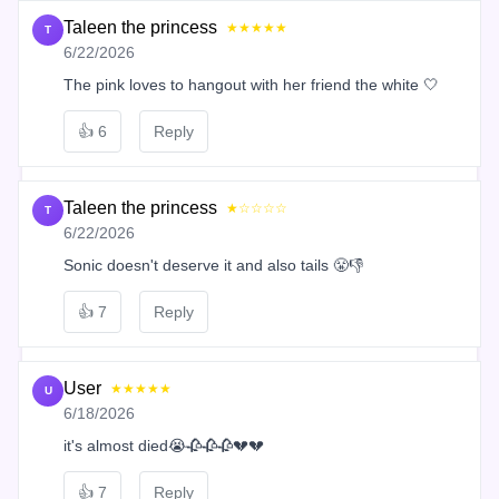
Taleen the princess
★★★★★
T
6/22/2026
The pink loves to hangout with her friend the white 🤍
👍
6
Reply
Taleen the princess
★☆☆☆☆
T
6/22/2026
Sonic doesn't deserve it and also tails 😤👎
👍
7
Reply
User
★★★★★
U
6/18/2026
it's almost died😭🥀🥀🥀💔💔
👍
7
Reply