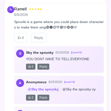
Ramell
★★★★★
R
6/5/2026
Sprunki is a game where you could place down character
s to make them sing🔴🟠🟡💚🟢🩵🔵🟣🩷
👍
8
Reply
Sky the sprunky
6/10/2026
[Level 0]
S
YOU DONT HAVE TO TELL EVERYONE
👍 5
Reply
Anonymous
6/25/2026
[Level 0]
A
@Sky the sprunky
 @Sky the sprunky oy
👍 2
Reply