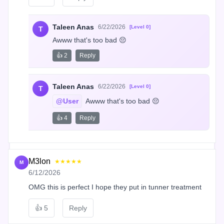
Taleen Anas
6/22/2026
[Level 0]
T
Awww that's too bad 😔
👍 2
Reply
Taleen Anas
6/22/2026
[Level 0]
T
@User
 Awww that's too bad 😔
👍 4
Reply
M3lon
★★★★★
M
6/12/2026
OMG this is perfect I hope they put in tunner treatment
👍
5
Reply