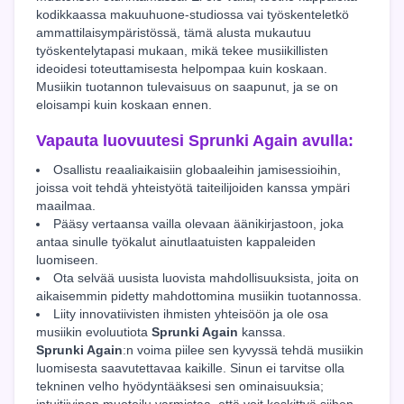
kodikkaassa makuuhuone-studiossa vai työskenteletkö
ammattilaisympäristössä, tämä alusta mukautuu
työskentelytapasi mukaan, mikä tekee musiikillisten
ideoidesi toteuttamisesta helpompaa kuin koskaan.
Musiikin tuotannon tulevaisuus on saapunut, ja se on
eloisampi kuin koskaan ennen.
Vapauta luovuutesi
Sprunki Again
avulla:
Osallistu reaaliaikaisiin globaaleihin jamisessioihin,
joissa voit tehdä yhteistyötä taiteilijoiden kanssa ympäri
maailmaa.
Pääsy vertaansa vailla olevaan äänikirjastoon, joka
antaa sinulle työkalut ainutlaatuisten kappaleiden
luomiseen.
Ota selvää uusista luovista mahdollisuuksista, joita on
aikaisemmin pidetty mahdottomina musiikin tuotannossa.
Liity innovatiivisten ihmisten yhteisöön ja ole osa
musiikin evoluutiota
Sprunki Again
kanssa.
Sprunki Again
:n voima piilee sen kyvyssä tehdä musiikin
luomisesta saavutettavaa kaikille. Sinun ei tarvitse olla
tekninen velho hyödyntääksesi sen ominaisuuksia;
intuitiivinen muotoilu varmistaa, että voit keskittyä siihen,