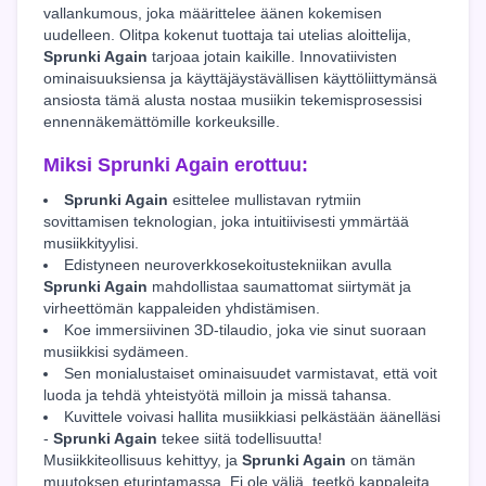
vallankumous, joka määrittelee äänen kokemisen
uudelleen. Olitpa kokenut tuottaja tai utelias aloittelija,
Sprunki Again
tarjoaa jotain kaikille. Innovatiivisten
ominaisuuksiensa ja käyttäjäystävällisen käyttöliittymänsä
ansiosta tämä alusta nostaa musiikin tekemisprosessisi
ennennäkemättömille korkeuksille.
Miksi
Sprunki Again
erottuu:
Sprunki Again
esittelee mullistavan rytmiin
sovittamisen teknologian, joka intuitiivisesti ymmärtää
musiikkityylisi.
Edistyneen neuroverkkosekoitustekniikan avulla
Sprunki Again
mahdollistaa saumattomat siirtymät ja
virheettömän kappaleiden yhdistämisen.
Koe immersiivinen 3D-tilaudio, joka vie sinut suoraan
musiikkisi sydämeen.
Sen monialustaiset ominaisuudet varmistavat, että voit
luoda ja tehdä yhteistyötä milloin ja missä tahansa.
Kuvittele voivasi hallita musiikkiasi pelkästään äänelläsi
-
Sprunki Again
tekee siitä todellisuutta!
Musiikkiteollisuus kehittyy, ja
Sprunki Again
on tämän
muutoksen eturintamassa. Ei ole väliä, teetkö kappaleita