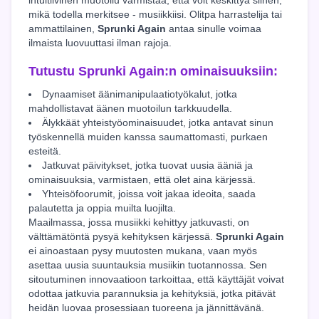
mikä todella merkitsee - musiikkiisi. Olitpa harrastelija tai
ammattilainen,
Sprunki Again
antaa sinulle voimaa
ilmaista luovuuttasi ilman rajoja.
Tutustu
Sprunki Again
:n ominaisuuksiin:
Dynaamiset äänimanipulaatiotyökalut, jotka
mahdollistavat äänen muotoilun tarkkuudella.
Älykkäät yhteistyöominaisuudet, jotka antavat sinun
työskennellä muiden kanssa saumattomasti, purkaen
esteitä.
Jatkuvat päivitykset, jotka tuovat uusia ääniä ja
ominaisuuksia, varmistaen, että olet aina kärjessä.
Yhteisöfoorumit, joissa voit jakaa ideoita, saada
palautetta ja oppia muilta luojilta.
Maailmassa, jossa musiikki kehittyy jatkuvasti, on
välttämätöntä pysyä kehityksen kärjessä.
Sprunki Again
ei ainoastaan pysy muutosten mukana, vaan myös
asettaa uusia suuntauksia musiikin tuotannossa. Sen
sitoutuminen innovaatioon tarkoittaa, että käyttäjät voivat
odottaa jatkuvia parannuksia ja kehityksiä, jotka pitävät
heidän luovaa prosessiaan tuoreena ja jännittävänä.