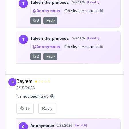
Taleen the princess
7/4/2026
[Level 0]
T
@Anonymous
 Oh sky the sprunki 🫶
👍 3
Reply
Taleen the princess
7/4/2026
[Level 0]
T
@Anonymous
 Oh sky the sprunki 🫶
👍 2
Reply
Bayrem
★☆☆☆☆
B
5/15/2026
It’s not loading up 😭
👍
15
Reply
Anonymous
5/28/2026
[Level 0]
A