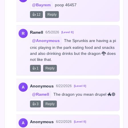
@Bayrem
 poop 46457
👍 12
Reply
Ramell
6/5/2026
[Level 0]
R
@Anonymous
 The Sprunkis are having a pi
cnic playing in the park eating food and snacks 
and also drinking drinks but the dragon 🐉 does 
not like that.
👍 1
Reply
Anonymous
6/22/2026
[Level 0]
A
@Ramell
 The dragon you mean drupel 🐲🟣
👍 3
Reply
Anonymous
6/22/2026
[Level 0]
A