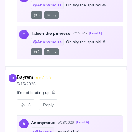
@Anonymous
 Oh sky the sprunki 🫶
👍 3
Reply
Taleen the princess
7/4/2026
[Level 0]
T
@Anonymous
 Oh sky the sprunki 🫶
👍 2
Reply
Bayrem
★☆☆☆☆
B
5/15/2026
It’s not loading up 😭
👍
15
Reply
Anonymous
5/28/2026
[Level 0]
A
@Bayrem
 poop 46457