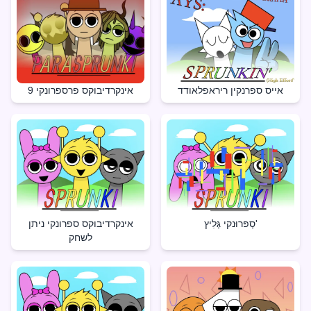
אייס ספרנקין ריראפלאודד
אינקרדיבוקס פרספרונקי 9
סְפּרוּנקי גְּלִיץ'
אינקרדיבוקס ספרונקי ניתן
לשחק