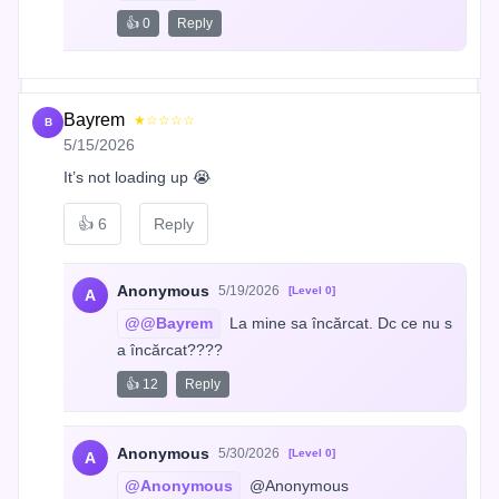
👍 0
Reply
Bayrem
★☆☆☆☆
B
5/15/2026
It’s not loading up 😭
👍
6
Reply
Anonymous
5/19/2026
[Level 0]
A
@@Bayrem
 La mine sa încărcat. Dc ce nu s
a încărcat????
👍 12
Reply
Anonymous
5/30/2026
[Level 0]
A
@Anonymous
 @Anonymous