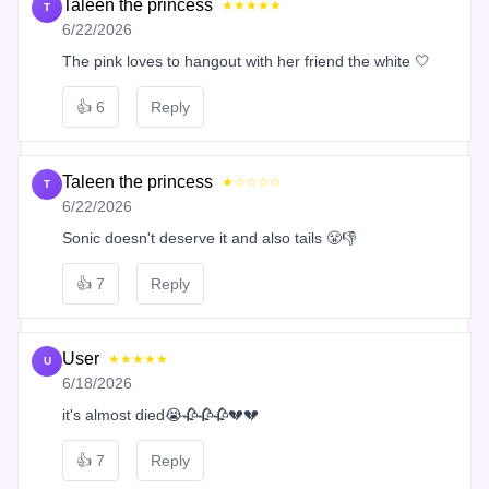
Taleen the princess
★★★★★
T
6/22/2026
The pink loves to hangout with her friend the white 🤍
👍
6
Reply
Taleen the princess
★☆☆☆☆
T
6/22/2026
Sonic doesn't deserve it and also tails 😤👎
👍
7
Reply
User
★★★★★
U
6/18/2026
it's almost died😭🥀🥀🥀💔💔
👍
7
Reply