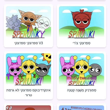
סְפְרוּנְקִי צ'רי
ספרונקי ספרונקי V3
סְפוּרְנִיק מְשֻׁנָּה קְטַנָּה
אינקרדיבוקס ספרונקי לא גרסת
טרור