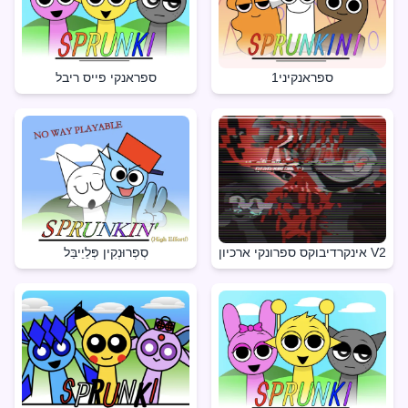
ספראנקיני1
ספראנקי פייס ריבל
אינקרדיבוקס ספרונקי ארכיון V2
סְפְרוּנְקִין פְּלֵיֵיבַּל