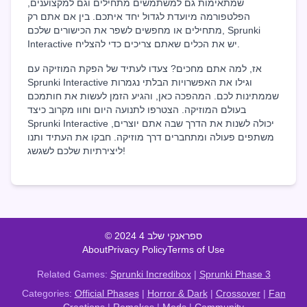
שמתאימות גם למשתמשים מתחילים וגם למקצוענים,
הפלטפורמה מיועדת לגדול יחד איתכם. בין אם אתם רק
מתחילים או מחפשים לשפר את הכישורים שלכם, Sprunki
Interactive יש את הכלים שאתם צריכים כדי להצליח.
אז, למה אתם מחכים? צעדו לעתיד של הפקת המוזיקה עם
Sprunki Interactive וגילו את האפשרויות הבלתי נגמרות
שממתינות לכם. המהפכה כאן, והגיע הזמן לעשות את חותמכם
בעולם המוזיקה. הצטרפו לתנועה היום וחוו מקרוב כיצד
Sprunki Interactive יכולה לשנות את הדרך שבה אתם יוצרים,
משתפים פעולה ומתחברים דרך מוזיקה. חבקו את העתיד ותנו
ליצירתיות שלכם לשגשג!
© 2024 ספראנקי שלב 4
About
Privacy Policy
Terms of Use
Related Games:
Sprunki Incredibox
|
Sprunki Phase 3
Categories:
Official Phases
|
Horror & Dark
|
Crossover
|
Fan
Creations
|
Remakes
|
Mods
|
Community