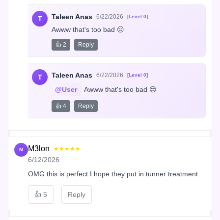
Taleen Anas
6/22/2026
[Level 0]
T
Awww that's too bad 😔
👍 2
Reply
Taleen Anas
6/22/2026
[Level 0]
T
@User
 Awww that's too bad 😔
👍 4
Reply
M3lon
★★★★★
M
6/12/2026
OMG this is perfect I hope they put in tunner treatment
👍
5
Reply