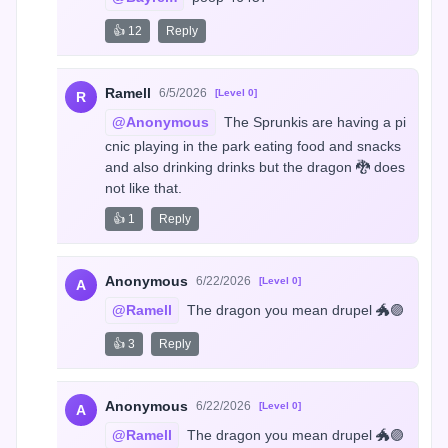
👍 12
Reply
Ramell
6/5/2026
[Level 0]
R
@Anonymous
 The Sprunkis are having a pi
cnic playing in the park eating food and snacks 
and also drinking drinks but the dragon 🐉 does 
not like that.
👍 1
Reply
Anonymous
6/22/2026
[Level 0]
A
@Ramell
 The dragon you mean drupel 🐲🟣
👍 3
Reply
Anonymous
6/22/2026
[Level 0]
A
@Ramell
 The dragon you mean drupel 🐲🟣