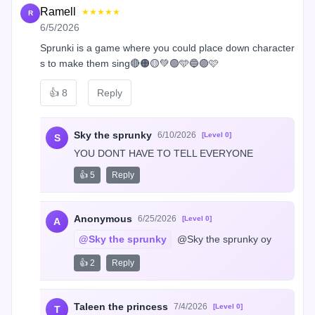
Ramell
★★★★★
R
6/5/2026
Sprunki is a game where you could place down character
s to make them sing🔴🟠🟡💚🟢🩵🔵🟣🩷
👍
8
Reply
Sky the sprunky
6/10/2026
[Level 0]
S
YOU DONT HAVE TO TELL EVERYONE
👍 5
Reply
Anonymous
6/25/2026
[Level 0]
A
@Sky the sprunky
 @Sky the sprunky oy
👍 2
Reply
Taleen the princess
7/4/2026
[Level 0]
T