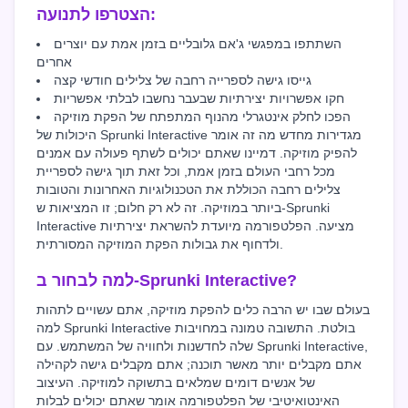
הצטרפו לתנועה:
השתתפו במפגשי ג'אם גלובליים בזמן אמת עם יוצרים
אחרים
גייסו גישה לספרייה רחבה של צלילים חודשי קצה
חקו אפשרויות יצירתיות שבעבר נחשבו לבלתי אפשריות
הפכו לחלק אינטגרלי מהנוף המתפתח של הפקת מוזיקה
היכולות של Sprunki Interactive מגדירות מחדש מה זה אומר
להפיק מוזיקה. דמיינו שאתם יכולים לשתף פעולה עם אמנים
מכל רחבי העולם בזמן אמת, וכל זאת תוך גישה לספריית
צלילים רחבה הכוללת את הטכנולוגיות האחרונות והטובות
ביותר במוזיקה. זה לא רק חלום; זו המציאות ש-Sprunki
Interactive מציעה. הפלטפורמה מיועדת להשראת יצירתיות
ולדחוף את גבולות הפקת המוזיקה המסורתית.
למה לבחור ב-Sprunki Interactive?
בעולם שבו יש הרבה כלים להפקת מוזיקה, אתם עשויים לתהות
למה Sprunki Interactive בולטת. התשובה טמונה במחויבות
שלה לחדשנות ולחוויה של המשתמש. עם Sprunki Interactive,
אתם מקבלים יותר מאשר תוכנה; אתם מקבלים גישה לקהילה
של אנשים דומים שמלאים בתשוקה למוזיקה. העיצוב
האינטואיטיבי של הפלטפורמה אומר שאתם יכולים לבלות