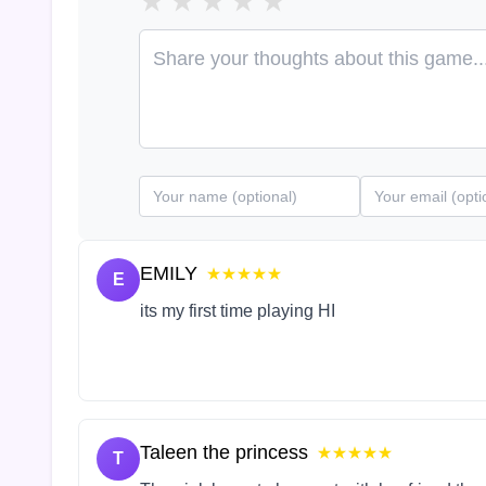
★
★
★
★
★
EMILY
★★★★★
E
its my first time playing HI
Taleen the princess
★★★★★
T