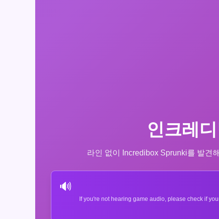
인크레디
라인 없이 Incredibox Sprunk
🔊
If you're not hearing game audio, please check if you