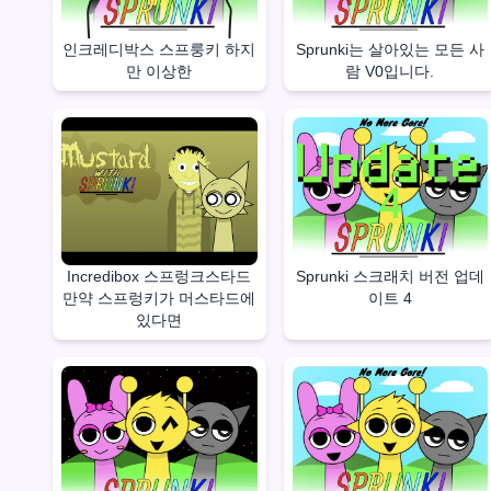
인크레디박스 스프룽키 하지
Sprunki는 살아있는 모든 사
만 이상한
람 V0입니다.
Incredibox 스프렁크스타드
Sprunki 스크래치 버전 업데
만약 스프렁키가 머스타드에
이트 4
있다면