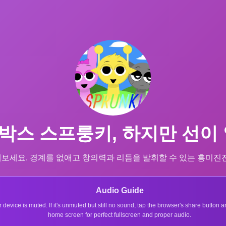
박스 스프룽키, 하지만 선이 
i를 발견해보세요. 경계를 없애고 창의력과 리듬을 발휘할 수 있는 흥
Audio Guide
r device is muted. If it's unmuted but still no sound, tap the browser's share button
home screen for perfect fullscreen and proper audio.