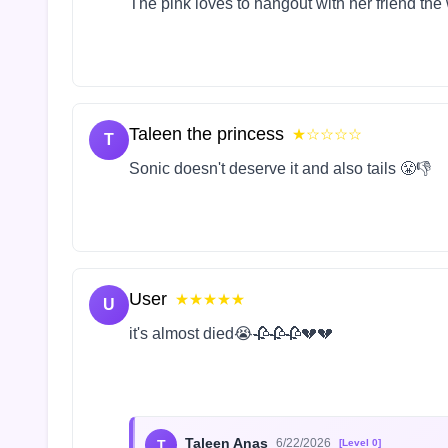
The pink loves to hangout with her friend the
Taleen the princess
★☆☆☆☆
T
Sonic doesn't deserve it and also tails 😤👎
User
★★★★★
U
it's almost died😭🥀🥀🥀💔💔
Taleen Anas
6/22/2026
T
[Level 0]