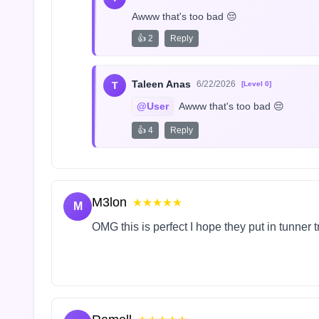
Awww that's too bad 😔
👍 2
Reply
Taleen Anas
6/22/2026
T
[Level 0]
@User
 Awww that's too bad 😔
👍 4
Reply
M3lon
★★★★★
M
OMG this is perfect I hope they put in tunner 