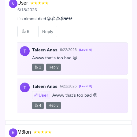
User
★★★★★
U
6/18/2026
it's almost died😭🥀🥀🥀💔💔
👍
6
Reply
Taleen Anas
6/22/2026
[Level 0]
T
Awww that's too bad 😔
👍 2
Reply
Taleen Anas
6/22/2026
[Level 0]
T
@User
 Awww that's too bad 😔
👍 4
Reply
M3lon
★★★★★
M