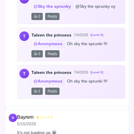
@Sky the sprunky
 @Sky the sprunky oy
👍 2
Reply
Taleen the princess
7/4/2026
[Level 0]
T
@Anonymous
 Oh sky the sprunki 🫶
👍 3
Reply
Taleen the princess
7/4/2026
[Level 0]
T
@Anonymous
 Oh sky the sprunki 🫶
👍 2
Reply
Bayrem
★☆☆☆☆
B
5/15/2026
It’s not loading up 😭