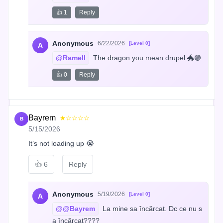
👍 1
Reply
Anonymous
6/22/2026
[Level 0]
A
@Ramell
 The dragon you mean drupel 🐲🟣
👍 0
Reply
Bayrem
★☆☆☆☆
B
5/15/2026
It’s not loading up 😭
👍
6
Reply
Anonymous
5/19/2026
[Level 0]
A
@@Bayrem
 La mine sa încărcat. Dc ce nu s
a încărcat????