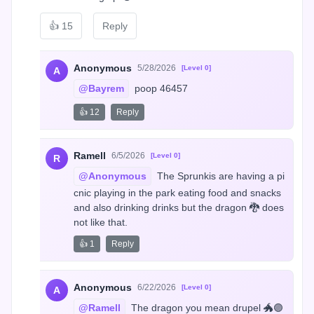
👍
15
Reply
Anonymous
5/28/2026
[Level 0]
A
@Bayrem
 poop 46457
👍 12
Reply
Ramell
6/5/2026
[Level 0]
R
@Anonymous
 The Sprunkis are having a pi
cnic playing in the park eating food and snacks 
and also drinking drinks but the dragon 🐉 does 
not like that.
👍 1
Reply
Anonymous
6/22/2026
[Level 0]
A
@Ramell
 The dragon you mean drupel 🐲🟣