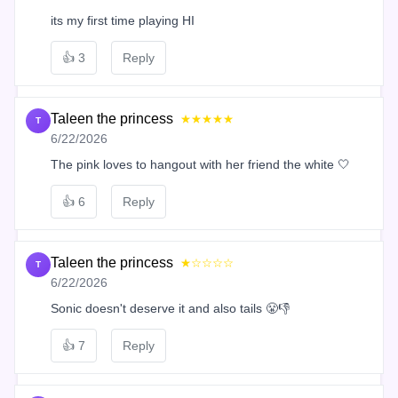
its my first time playing HI
👍
3
Reply
Taleen the princess
★★★★★
T
6/22/2026
The pink loves to hangout with her friend the white 🤍
👍
6
Reply
Taleen the princess
★☆☆☆☆
T
6/22/2026
Sonic doesn't deserve it and also tails 😤👎
👍
7
Reply