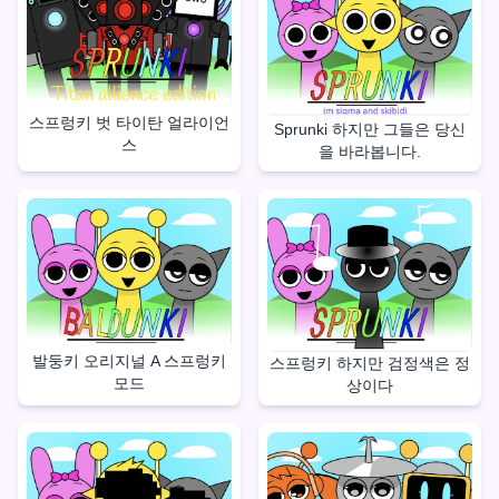
스프렁키 벗 타이탄 얼라이언
Sprunki 하지만 그들은 당신
스
을 바라봅니다.
발둥키 오리지널 A 스프렁키
스프렁키 하지만 검정색은 정
모드
상이다