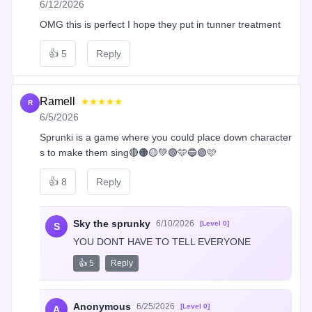
6/12/2026
OMG this is perfect I hope they put in tunner treatment
👍
5
Reply
Ramell
★★★★★
R
6/5/2026
Sprunki is a game where you could place down character
s to make them sing🔴🟠🟡💚🟢🩵🔵🟣🩷
👍
8
Reply
Sky the sprunky
6/10/2026
[Level 0]
S
YOU DONT HAVE TO TELL EVERYONE
👍 5
Reply
Anonymous
6/25/2026
[Level 0]
A