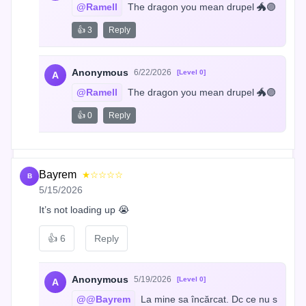
@Ramell
 The dragon you mean drupel 🐲🟣
👍 3
Reply
Anonymous
6/22/2026
[Level 0]
A
@Ramell
 The dragon you mean drupel 🐲🟣
👍 0
Reply
Bayrem
★☆☆☆☆
B
5/15/2026
It’s not loading up 😭
👍
6
Reply
Anonymous
5/19/2026
[Level 0]
A
@@Bayrem
 La mine sa încărcat. Dc ce nu s