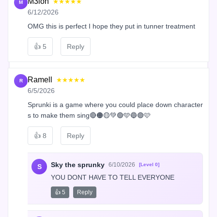
M3lon
★★★★★
M
6/12/2026
OMG this is perfect I hope they put in tunner treatment
👍
5
Reply
Ramell
★★★★★
R
6/5/2026
Sprunki is a game where you could place down character
s to make them sing🔴🟠🟡💚🟢🩵🔵🟣🩷
👍
8
Reply
Sky the sprunky
6/10/2026
[Level 0]
S
YOU DONT HAVE TO TELL EVERYONE
👍 5
Reply