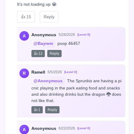
It’s not loading up 😭
👍
15
Reply
Anonymous
5/28/2026
[Level 0]
A
@Bayrem
 poop 46457
👍 12
Reply
Ramell
6/5/2026
[Level 0]
R
@Anonymous
 The Sprunkis are having a pi
cnic playing in the park eating food and snacks 
and also drinking drinks but the dragon 🐉 does 
not like that.
👍 1
Reply
Anonymous
6/22/2026
[Level 0]
A