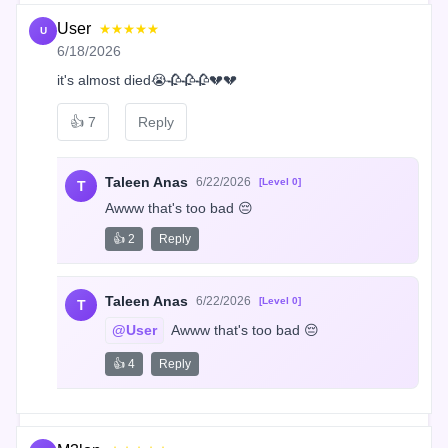
User
★★★★★
U
6/18/2026
it's almost died😭🥀🥀🥀💔💔
👍
7
Reply
Taleen Anas
6/22/2026
[Level 0]
T
Awww that's too bad 😔
👍 2
Reply
Taleen Anas
6/22/2026
[Level 0]
T
@User
 Awww that's too bad 😔
👍 4
Reply