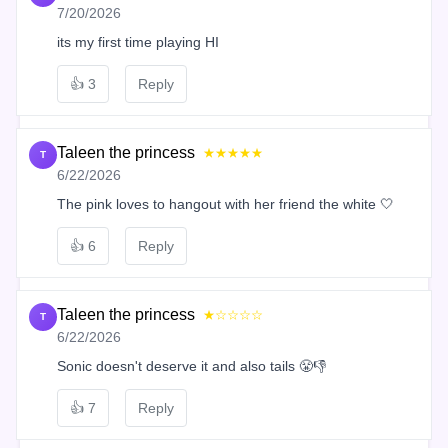
7/20/2026
its my first time playing HI
👍
3
Reply
Taleen the princess
★★★★★
T
6/22/2026
The pink loves to hangout with her friend the white 🤍
👍
6
Reply
Taleen the princess
★☆☆☆☆
T
6/22/2026
Sonic doesn't deserve it and also tails 😤👎
👍
7
Reply