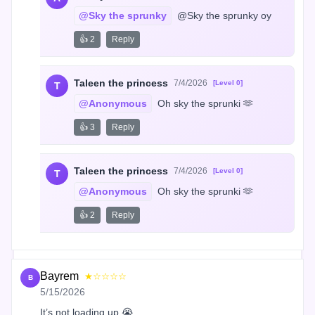
@Sky the sprunky
 @Sky the sprunky oy
👍 2
Reply
Taleen the princess
7/4/2026
[Level 0]
T
@Anonymous
 Oh sky the sprunki 🫶
👍 3
Reply
Taleen the princess
7/4/2026
[Level 0]
T
@Anonymous
 Oh sky the sprunki 🫶
👍 2
Reply
Bayrem
★☆☆☆☆
B
5/15/2026
It’s not loading up 😭