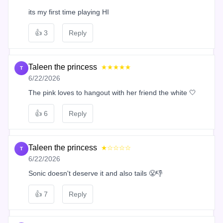
its my first time playing HI
👍
3
Reply
Taleen the princess
★★★★★
T
6/22/2026
The pink loves to hangout with her friend the white 🤍
👍
6
Reply
Taleen the princess
★☆☆☆☆
T
6/22/2026
Sonic doesn't deserve it and also tails 😤👎
👍
7
Reply