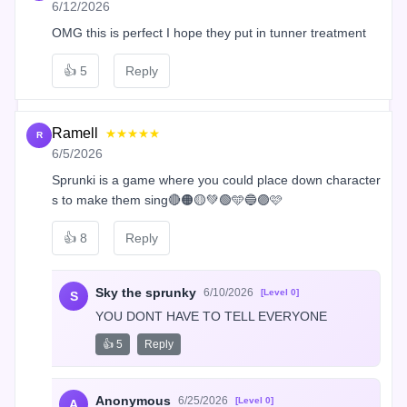
6/12/2026
OMG this is perfect I hope they put in tunner treatment
👍
5
Reply
Ramell
★★★★★
R
6/5/2026
Sprunki is a game where you could place down character
s to make them sing🔴🟠🟡💚🟢🩵🔵🟣🩷
👍
8
Reply
Sky the sprunky
6/10/2026
[Level 0]
S
YOU DONT HAVE TO TELL EVERYONE
👍 5
Reply
Anonymous
6/25/2026
[Level 0]
A