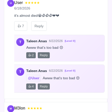
User
★★★★★
U
6/18/2026
it's almost died😭🥀🥀🥀💔💔
👍
7
Reply
Taleen Anas
6/22/2026
[Level 0]
T
Awww that's too bad 😔
👍 2
Reply
Taleen Anas
6/22/2026
[Level 0]
T
@User
 Awww that's too bad 😔
👍 4
Reply
M3lon
★★★★★
M