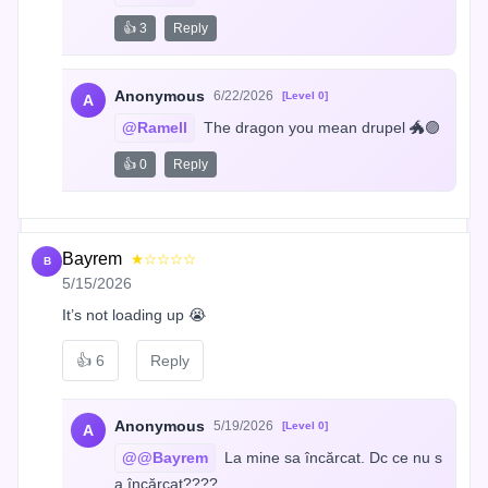
👍 3
Reply
Anonymous
6/22/2026
[Level 0]
A
@Ramell
 The dragon you mean drupel 🐲🟣
👍 0
Reply
Bayrem
★☆☆☆☆
B
5/15/2026
It’s not loading up 😭
👍
6
Reply
Anonymous
5/19/2026
[Level 0]
A
@@Bayrem
 La mine sa încărcat. Dc ce nu s
a încărcat????