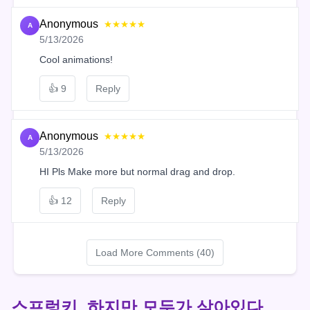
Anonymous
★★★★★
A
5/13/2026
Cool animations!
👍
9
Reply
Anonymous
★★★★★
A
5/13/2026
HI Pls Make more but normal drag and drop.
👍
12
Reply
Load More Comments (40)
스프렁키, 하지만 모두가 살아있다.