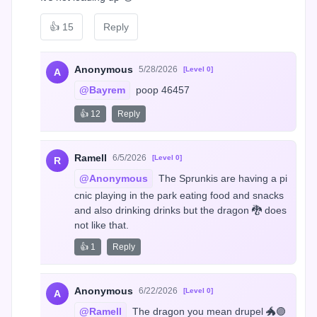
👍
15
Reply
Anonymous
5/28/2026
[Level 0]
A
@Bayrem
 poop 46457
👍 12
Reply
Ramell
6/5/2026
[Level 0]
R
@Anonymous
 The Sprunkis are having a pi
cnic playing in the park eating food and snacks 
and also drinking drinks but the dragon 🐉 does 
not like that.
👍 1
Reply
Anonymous
6/22/2026
[Level 0]
A
@Ramell
 The dragon you mean drupel 🐲🟣