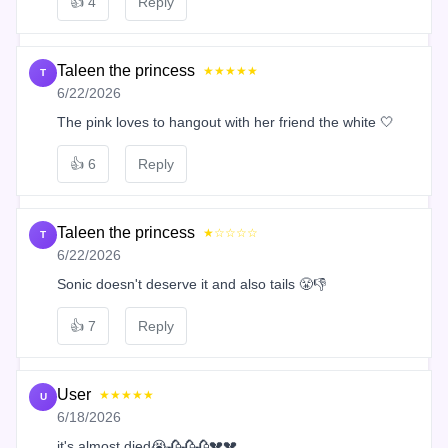
👍
4
Reply
Taleen the princess
★★★★★
T
6/22/2026
The pink loves to hangout with her friend the white 🤍
👍
6
Reply
Taleen the princess
★☆☆☆☆
T
6/22/2026
Sonic doesn't deserve it and also tails 😤👎
👍
7
Reply
User
★★★★★
U
6/18/2026
it's almost died😭🥀🥀🥀💔💔