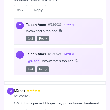
👍
7
Reply
Taleen Anas
6/22/2026
[Level 0]
T
Awww that's too bad 😔
👍 2
Reply
Taleen Anas
6/22/2026
[Level 0]
T
@User
 Awww that's too bad 😔
👍 4
Reply
M3lon
★★★★★
M
6/12/2026
OMG this is perfect I hope they put in tunner treatment