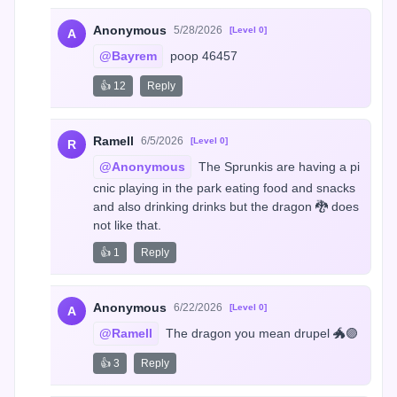
Anonymous
5/28/2026
[Level 0]
A
@Bayrem
 poop 46457
👍 12
Reply
Ramell
6/5/2026
[Level 0]
R
@Anonymous
 The Sprunkis are having a pi
cnic playing in the park eating food and snacks 
and also drinking drinks but the dragon 🐉 does 
not like that.
👍 1
Reply
Anonymous
6/22/2026
[Level 0]
A
@Ramell
 The dragon you mean drupel 🐲🟣
👍 3
Reply