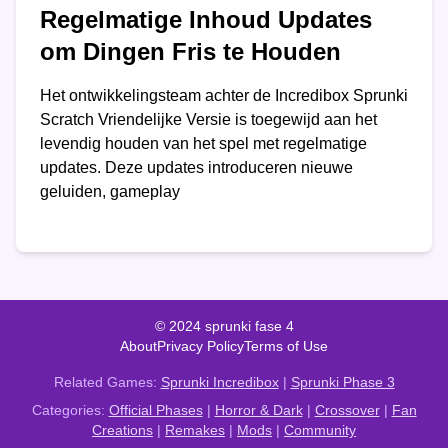
Regelmatige Inhoud Updates
om Dingen Fris te Houden
Het ontwikkelingsteam achter de Incredibox Sprunki
Scratch Vriendelijke Versie is toegewijd aan het
levendig houden van het spel met regelmatige
updates. Deze updates introduceren nieuwe
geluiden, gameplay
© 2024 sprunki fase 4
About
Privacy Policy
Terms of Use
Related Games:
Sprunki Incredibox
|
Sprunki Phase 3
Categories:
Official Phases
|
Horror & Dark
|
Crossover
|
Fan
Creations
|
Remakes
|
Mods
|
Community