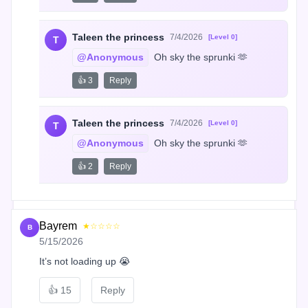
Taleen the princess
7/4/2026
[Level 0]
T
@Anonymous
 Oh sky the sprunki 🫶
👍 3
Reply
Taleen the princess
7/4/2026
[Level 0]
T
@Anonymous
 Oh sky the sprunki 🫶
👍 2
Reply
Bayrem
★☆☆☆☆
B
5/15/2026
It’s not loading up 😭
👍
15
Reply