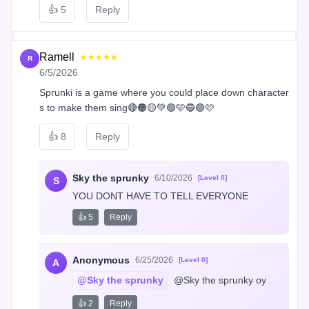
👍
5
Reply
Ramell
★★★★★
R
6/5/2026
Sprunki is a game where you could place down character
s to make them sing🔴🟠🟡💚🟢🩵🔵🟣🩷
👍
8
Reply
Sky the sprunky
6/10/2026
[Level 0]
S
YOU DONT HAVE TO TELL EVERYONE
👍 5
Reply
Anonymous
6/25/2026
[Level 0]
A
@Sky the sprunky
 @Sky the sprunky oy
👍 2
Reply