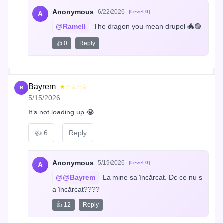
Anonymous
6/22/2026
[Level 0]
A
@Ramell
 The dragon you mean drupel 🐲🟣
👍 0
Reply
Bayrem
★☆☆☆☆
B
5/15/2026
It’s not loading up 😭
👍
6
Reply
Anonymous
5/19/2026
[Level 0]
A
@@Bayrem
 La mine sa încărcat. Dc ce nu s
a încărcat????
👍 12
Reply