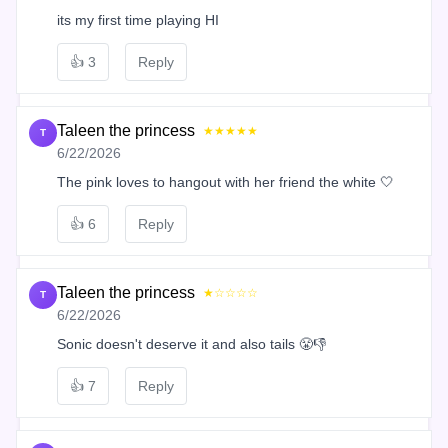
its my first time playing HI
👍
3
Reply
Taleen the princess
★★★★★
T
6/22/2026
The pink loves to hangout with her friend the white 🤍
👍
6
Reply
Taleen the princess
★☆☆☆☆
T
6/22/2026
Sonic doesn't deserve it and also tails 😤👎
👍
7
Reply