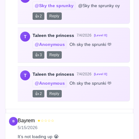
@Sky the sprunky
 @Sky the sprunky oy
👍 2
Reply
Taleen the princess
7/4/2026
[Level 0]
T
@Anonymous
 Oh sky the sprunki 🫶
👍 3
Reply
Taleen the princess
7/4/2026
[Level 0]
T
@Anonymous
 Oh sky the sprunki 🫶
👍 2
Reply
Bayrem
★☆☆☆☆
B
5/15/2026
It’s not loading up 😭