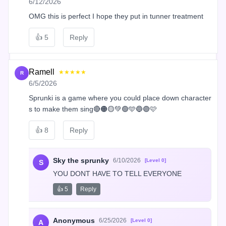
6/12/2026
OMG this is perfect I hope they put in tunner treatment
👍
5
Reply
Ramell
★★★★★
R
6/5/2026
Sprunki is a game where you could place down character
s to make them sing🔴🟠🟡💚🟢🩵🔵🟣🩷
👍
8
Reply
Sky the sprunky
6/10/2026
[Level 0]
S
YOU DONT HAVE TO TELL EVERYONE
👍 5
Reply
Anonymous
6/25/2026
[Level 0]
A