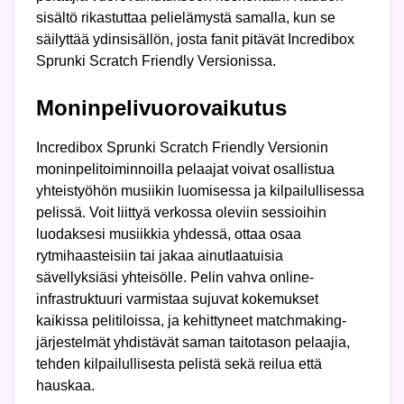
sisältö rikastuttaa pelielämystä samalla, kun se
säilyttää ydinsisällön, josta fanit pitävät Incredibox
Sprunki Scratch Friendly Versionissa.
Moninpelivuorovaikutus
Incredibox Sprunki Scratch Friendly Versionin
moninpelitoiminnoilla pelaajat voivat osallistua
yhteistyöhön musiikin luomisessa ja kilpailullisessa
pelissä. Voit liittyä verkossa oleviin sessioihin
luodaksesi musiikkia yhdessä, ottaa osaa
rytmihaasteisiin tai jakaa ainutlaatuisia
sävellyksiäsi yhteisölle. Pelin vahva online-
infrastruktuuri varmistaa sujuvat kokemukset
kaikissa pelitiloissa, ja kehittyneet matchmaking-
järjestelmät yhdistävät saman taitotason pelaajia,
tehden kilpailullisesta pelistä sekä reilua että
hauskaa.