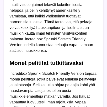
Intuitiiviset ohjaimet tekevät kokeilemisesta
helppoa, ja pelin kehittynyt äänenkäsittely
varmistaa, että kaikki yhdistelmät tuottavat
harmonisia tuloksia. Tämä tarkoittaa, että pelaajat
voivat keskittyä hauskanpitoon ja itseilmaisuun
musiikin kautta ilman teknisten yksityiskohtien
painetta. Incredibox Sprunki Scratch Friendly
Version todella kannustaa pelaajia vapauttamaan
sisäiset muusikkonsa.
Monet pelitilat tutkittavaksi
Incredibox Sprunki Scratch Friendly Version tarjoaa
monia pelitiloja, jotka palvelevat erilaisia pelityylejä
ja taitotasoja. Seikkailutila ohjaa pelaajia kohti yhä
haastavampia tasoja, esitellen uusia
musiikkielementtejä matkan varrella. Jos haluat
vapauttaa luovuutesi ilman rajoituksia, vapaa