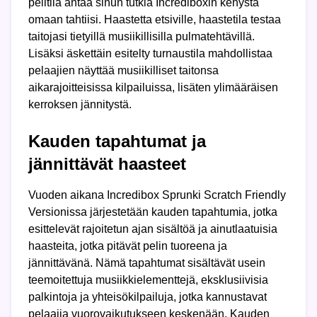
pelitila antaa sinun tutkia Incrediboxin kehystä
omaan tahtiisi. Haastetta etsiville, haastetila testaa
taitojasi tietyillä musiikillisilla pulmatehtävillä.
Lisäksi äskettäin esitelty turnaustila mahdollistaa
pelaajien näyttää musiikilliset taitonsa
aikarajoitteisissa kilpailuissa, lisäten ylimääräisen
kerroksen jännitystä.
Kauden tapahtumat ja
jännittävät haasteet
Vuoden aikana Incredibox Sprunki Scratch Friendly
Versionissa järjestetään kauden tapahtumia, jotka
esittelevät rajoitetun ajan sisältöä ja ainutlaatuisia
haasteita, jotka pitävät pelin tuoreena ja
jännittävänä. Nämä tapahtumat sisältävät usein
teemoitettuja musiikkielementtejä, eksklusiivisia
palkintoja ja yhteisökilpailuja, jotka kannustavat
pelaajia vuorovaikutukseen keskenään. Kauden