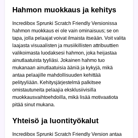
Hahmon muokkaus ja kehitys
Incredibox Sprunki Scratch Friendly Versionissa
hahmon muokkaus ei ole vain ominaisuus; se on
tapa, jolla pelaajat voivat ilmaista itseään. Voit valita
laajasta visuaalisten ja musiikillisten attribuuttien
valikoimasta luodaksesi hahmon, joka heijastaa
ainutlaatuista tyyliäsi. Jokainen hahmo tuo
mukanaan ainutlaatuisia ääniä ja kykyjä, mikä
antaa pelaajille mahdollisuuden kehittää
pelityyliään. Kehitysjärjestelmä palkitsee
omistautuneita pelaajia eksklusiivisilla
muokkausvaihtoehdoilla, mikä lisää motivaatiota
pitää sinut mukana.
Yhteisö ja luontityökalut
Incredibox Sprunki Scratch Friendly Version antaa