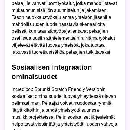
pelaajille vahvat luontityökalut, jotka mahdollistavat
mukautetun sisällön suunnittelun ja jakamisen.
Tason muokkaustyökalu antaa yhteisön jäsenille
mahdollisuuden luoda haastavia skenaarioita
pelissä, kun taas ääntyöpajat antavat pelaajien
osallistua uusiin äänielementteihin. Nämä työkalut
viljelevät elävää luovaa yhteisöä, joka tuottaa
jatkuvasti tuoretta sisältöä pelaajien tutkittavaksi.
Sosiaalisen integraation
ominaisuudet
Incredibox Sprunki Scratch Friendly Versionin
sosiaaliset ominaisuudet luovat yhteydessä olevan
pelimaailman. Pelaajat voivat muodostaa ryhmiä,
liittyä kiltoihin ja tehdä yhteistyötä suurissa
musiikkiprojekteissa. Pelin sosiaaliset järjestelmät
helpottavat viestintää ja yhteistyötä, luoden vahvoja