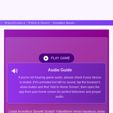
sprunki vaihe 4
Mods & Variants
Incredibox Sprunki Raaputusystävällinen versio
PLAY GAME
🔊
Audio Guide
If you're not hearing game audio, please check if your device
is muted. If it's unmuted but still no sound, tap the browser's
share button and find 'Add to Home Screen', then open the
app from your home screen for perfect fullscreen and proper
audio.
Löydä Incredibox Sprunki Scratch Ystävällinen Versio hauskuus, jossa