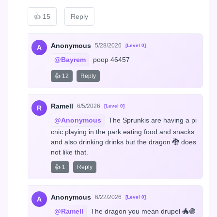
👍
15
Reply
Anonymous
5/28/2026
[Level 0]
A
@Bayrem
 poop 46457
👍 12
Reply
Ramell
6/5/2026
[Level 0]
R
@Anonymous
 The Sprunkis are having a pi
cnic playing in the park eating food and snacks 
and also drinking drinks but the dragon 🐉 does 
not like that.
👍 1
Reply
Anonymous
6/22/2026
[Level 0]
A
@Ramell
 The dragon you mean drupel 🐲🟣