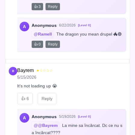
👍 3
Reply
Anonymous
6/22/2026
[Level 0]
A
@Ramell
 The dragon you mean drupel 🐲🟣
👍 0
Reply
Bayrem
★☆☆☆☆
B
5/15/2026
It’s not loading up 😭
👍
6
Reply
Anonymous
5/19/2026
[Level 0]
A
@@Bayrem
 La mine sa încărcat. Dc ce nu s
a încărcat????