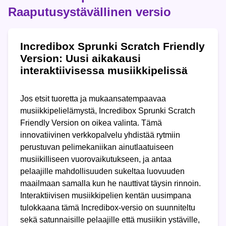
Raaputusystävällinen versio
Incredibox Sprunki Scratch Friendly
Version: Uusi aikakausi
interaktiivisessa musiikkipelissä
Jos etsit tuoretta ja mukaansatempaavaa
musiikkipelielämystä, Incredibox Sprunki Scratch
Friendly Version on oikea valinta. Tämä
innovatiivinen verkkopalvelu yhdistää rytmiin
perustuvan pelimekaniikan ainutlaatuiseen
musiikilliseen vuorovaikutukseen, ja antaa
pelaajille mahdollisuuden sukeltaa luovuuden
maailmaan samalla kun he nauttivat täysin rinnoin.
Interaktiivisen musiikkipelien kentän uusimpana
tulokkaana tämä Incredibox-versio on suunniteltu
sekä satunnaisille pelaajille että musiikin ystäville,