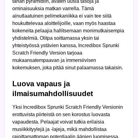
tähän pyramidiin, avaten uusia tasoja ja
ominaisuuksia matkan varrella. Tämä
ainutlaatuinen pelimekaniikka ei vain tee siitä
houkuttelevaa aloittelijoille, vaan myös haastaa
kokeneita pelaajia hallitsemaan monimutkaisempia
yhdistelmiä. Olitpa soittamassa yksin tai
yhteistyössä ystävien kanssa, Incredibox Sprunki
Scratch Friendly Version tarjoaa
mukaansatempaavan ja immersiivisen
kokemuksen, joka pitää sinut palaamassa takaisin.
Luova vapaus ja
ilmaisumahdollisuudet
Yksi Incredibox Sprunki Scratch Friendly Versionin
erottuvista piirteistä on sen korostus luovasta
vapaudesta. Pelaajat voivat tutkia erilaisia
musiikkityylejä ja -lajeja, mikä mahdollistaa
rajoittamattoman potentiaalin äänien luomisessa.