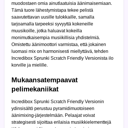
muodostaen omia ainutlaatuisia äänimaisemiaan.
Tämä tuore lähestymistapa tekee pelistä
saavutettavan uusille tulokkaille, samalla
tarjoamalla tarpeeksi syvyyttä kokeneille
muusikoille, jotka haluavat kokeilla
monimutkaisempia musiikillisia yhdistelmiä.
Omistettu äänimoottori varmistaa, että jokainen
luomasi mix on harmonisesti miellyttävä, tehden
Incredibox Sprunki Scratch Friendly Versionista ilo
korville ja mielille.
Mukaansatempaavat
pelimekaniikat
Incredibox Sprunki Scratch Friendly Versionin
ydinsisältö perustuu pyramidimuotoiseen
äänimixing-järjestelmään. Pelaajat voivat
strategisesti sijoittaa erilaisia musiikkielementtejä