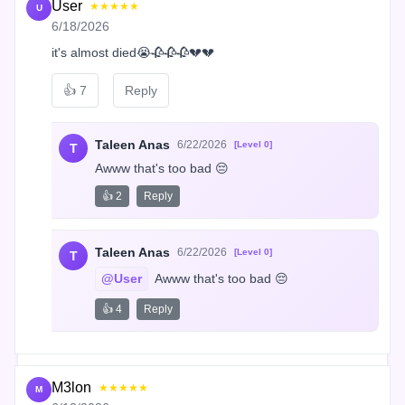
User
★★★★★
U
6/18/2026
it's almost died😭🥀🥀🥀💔💔
👍
7
Reply
Taleen Anas
6/22/2026
[Level 0]
T
Awww that's too bad 😔
👍 2
Reply
Taleen Anas
6/22/2026
[Level 0]
T
@User
 Awww that's too bad 😔
👍 4
Reply
M3lon
★★★★★
M