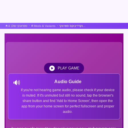
גרסת סקרץ' ידידותית של אינקרדיבוקס ספרונקי
Mods & Variants
ספראנקי שלב 4
PLAY GAME
🔊
Audio Guide
If you're not hearing game audio, please check if your device
is muted. If it's unmuted but still no sound, tap the browser's
share button and find 'Add to Home Screen', then open the
app from your home screen for perfect fullscreen and proper
audio.