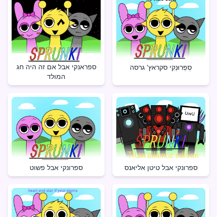
ספראנקי אבל אם זה היה חג
סְפְרוּנְקִי סקראץ' גרסה
המולד
ספרונקי אבל טיטן אליאנס
ספרונקי אבל פשוט