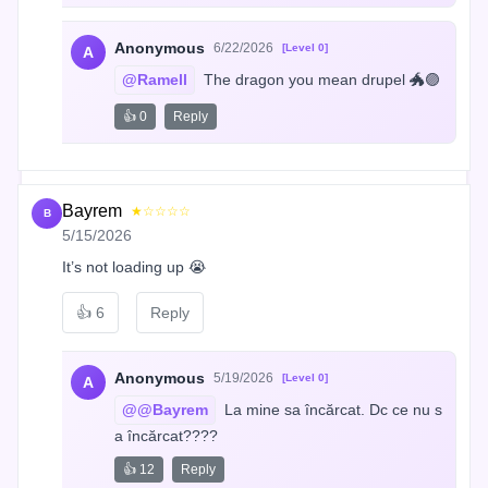
Anonymous
6/22/2026
[Level 0]
A
@Ramell
 The dragon you mean drupel 🐲🟣
👍 0
Reply
Bayrem
★☆☆☆☆
B
5/15/2026
It’s not loading up 😭
👍
6
Reply
Anonymous
5/19/2026
[Level 0]
A
@@Bayrem
 La mine sa încărcat. Dc ce nu s
a încărcat????
👍 12
Reply