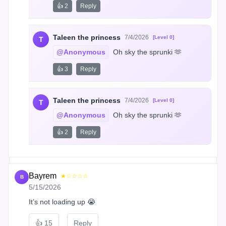
👍 2
Reply
Taleen the princess
7/4/2026
[Level 0]
T
@Anonymous
 Oh sky the sprunki 🫶
👍 3
Reply
Taleen the princess
7/4/2026
[Level 0]
T
@Anonymous
 Oh sky the sprunki 🫶
👍 2
Reply
Bayrem
★☆☆☆☆
B
5/15/2026
It’s not loading up 😭
👍
15
Reply