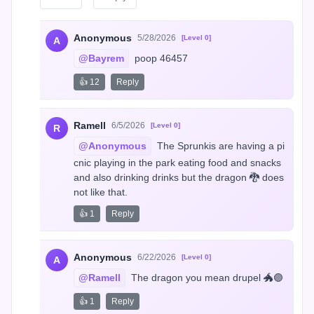
Anonymous
5/28/2026
[Level 0]
A
@Bayrem
 poop 46457
👍 12
Reply
Ramell
6/5/2026
[Level 0]
R
@Anonymous
 The Sprunkis are having a pi
cnic playing in the park eating food and snacks 
and also drinking drinks but the dragon 🐉 does 
not like that.
👍 1
Reply
Anonymous
6/22/2026
[Level 0]
A
@Ramell
 The dragon you mean drupel 🐲🟣
👍 1
Reply