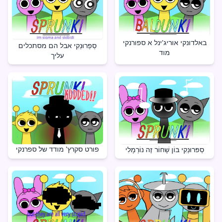
באלדונקי אוריג'ינל א ספורנקי
סְפְרוּנְקִי אבל הם מסתכלים
מוד
עליך
פורט סקרץ' מודד של ספרנקי
סְפּרוּנְקִי בּוֹן שָׁחוֹר זֶה נוֹרְמָלִי