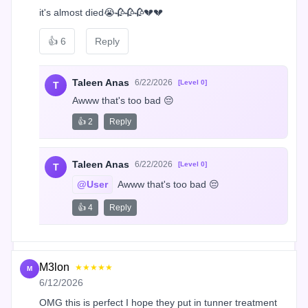
it's almost died😭🥀🥀🥀💔💔
👍
6
Reply
Taleen Anas
6/22/2026
[Level 0]
T
Awww that's too bad 😔
👍 2
Reply
Taleen Anas
6/22/2026
[Level 0]
T
@User
 Awww that's too bad 😔
👍 4
Reply
M3lon
★★★★★
M
6/12/2026
OMG this is perfect I hope they put in tunner treatment