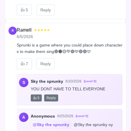
👍
5
Reply
Ramell
★★★★★
R
6/5/2026
Sprunki is a game where you could place down character
s to make them sing🔴🟠🟡💚🟢🩵🔵🟣🩷
👍
7
Reply
Sky the sprunky
6/10/2026
[Level 0]
S
YOU DONT HAVE TO TELL EVERYONE
👍 5
Reply
Anonymous
6/25/2026
[Level 0]
A
@Sky the sprunky
 @Sky the sprunky oy