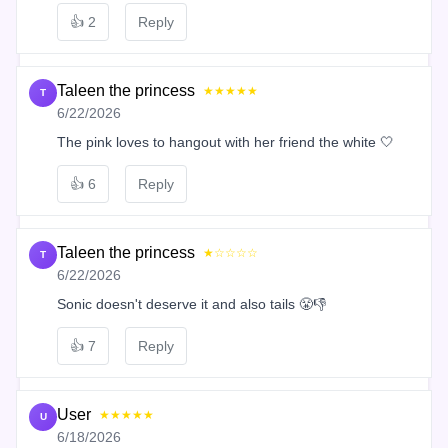
👍
2
Reply
Taleen the princess
★★★★★
T
6/22/2026
The pink loves to hangout with her friend the white 🤍
👍
6
Reply
Taleen the princess
★☆☆☆☆
T
6/22/2026
Sonic doesn't deserve it and also tails 😤👎
👍
7
Reply
User
★★★★★
U
6/18/2026