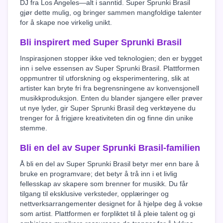
DJ fra Los Angeles—alt i sanntid. Super Sprunki Brasil
gjør dette mulig, og bringer sammen mangfoldige talenter
for å skape noe virkelig unikt.
Bli inspirert med Super Sprunki Brasil
Inspirasjonen stopper ikke ved teknologien; den er bygget
inn i selve essensen av Super Sprunki Brasil. Plattformen
oppmuntrer til utforskning og eksperimentering, slik at
artister kan bryte fri fra begrensningene av konvensjonell
musikkproduksjon. Enten du blander sjangere eller prøver
ut nye lyder, gir Super Sprunki Brasil deg verktøyene du
trenger for å frigjøre kreativiteten din og finne din unike
stemme.
Bli en del av Super Sprunki Brasil-familien
Å bli en del av Super Sprunki Brasil betyr mer enn bare å
bruke en programvare; det betyr å trå inn i et livlig
fellesskap av skapere som brenner for musikk. Du får
tilgang til eksklusive verksteder, opplæringer og
nettverksarrangementer designet for å hjelpe deg å vokse
som artist. Plattformen er forpliktet til å pleie talent og gi