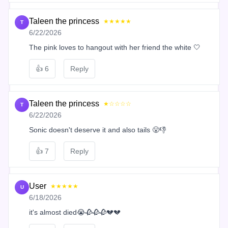
Taleen the princess
★★★★★
T
6/22/2026
The pink loves to hangout with her friend the white 🤍
👍
6
Reply
Taleen the princess
★☆☆☆☆
T
6/22/2026
Sonic doesn't deserve it and also tails 😤👎
👍
7
Reply
User
★★★★★
U
6/18/2026
it's almost died😭🥀🥀🥀💔💔