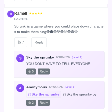
Ramell
★★★★★
R
6/5/2026
Sprunki is a game where you could place down character
s to make them sing🔴🟠🟡💚🟢🩵🔵🟣🩷
👍
7
Reply
Sky the sprunky
6/10/2026
[Level 0]
S
YOU DONT HAVE TO TELL EVERYONE
👍 5
Reply
Anonymous
6/25/2026
[Level 0]
A
@Sky the sprunky
 @Sky the sprunky oy
👍 2
Reply