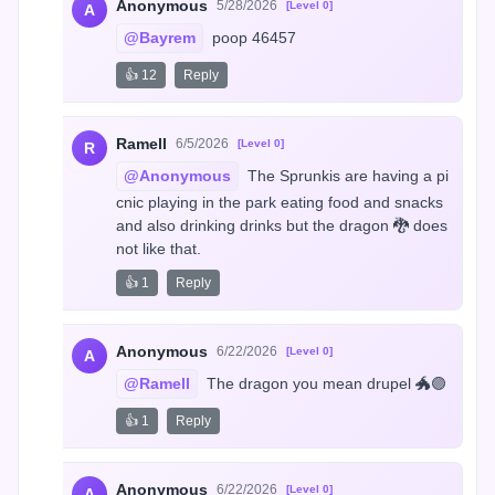
Anonymous
5/28/2026
[Level 0]
A
@Bayrem
 poop 46457
👍 12
Reply
Ramell
6/5/2026
[Level 0]
R
@Anonymous
 The Sprunkis are having a pi
cnic playing in the park eating food and snacks 
and also drinking drinks but the dragon 🐉 does 
not like that.
👍 1
Reply
Anonymous
6/22/2026
[Level 0]
A
@Ramell
 The dragon you mean drupel 🐲🟣
👍 1
Reply
Anonymous
6/22/2026
[Level 0]
A