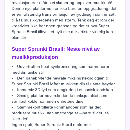
revolusjonerer måten vi skaper og opplever musikk på!
Denne nye plattformen er ikke bare en oppgradering; det
er en fullstendig transformasjon av lyddesign som er satt
til å ta musikkverdenen med storm. Tenk deg et rom der
kreativitet ikke har noen grenser, og det er hva Super
Sprunki Brasil tilbyr—et nytt rike der artister virkelig kan
blomstre.
Super Sprunki Brasil: Neste nivå av
musikkproduksjon
Uovertruffen beat-synkronisering som harmonerer
med din unike stil
Den banebrytende nevrale miksingsteknologien til
Super Sprunki Brasil løfter musikken din til uante høyder
Immersiv 3D-lyd som omgir deg i et sonisk landskap
Smidig plattformoverskridende funksjonalitet som
sømløst kobler sammen enhetene dine
Stemmekontrollerte kommandoer som lar deg
produsere musikk uten anstrengelse—bare si det, så
skjer det!
Ingen spøk, Super Sprunki Brasil omformer