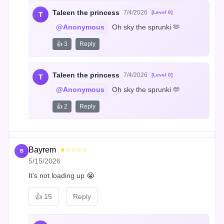
Taleen the princess
7/4/2026
[Level 0]
T
@Anonymous
 Oh sky the sprunki 🫶
👍 3
Reply
Taleen the princess
7/4/2026
[Level 0]
T
@Anonymous
 Oh sky the sprunki 🫶
👍 2
Reply
Bayrem
★☆☆☆☆
B
5/15/2026
It’s not loading up 😭
👍
15
Reply