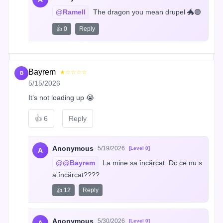
@Ramell
 The dragon you mean drupel 🐲🟣
👍 0
Reply
Bayrem
★☆☆☆☆
B
5/15/2026
It’s not loading up 😭
👍
6
Reply
Anonymous
5/19/2026
[Level 0]
A
@@Bayrem
 La mine sa încărcat. Dc ce nu s
a încărcat????
👍 12
Reply
Anonymous
5/30/2026
[Level 0]
A