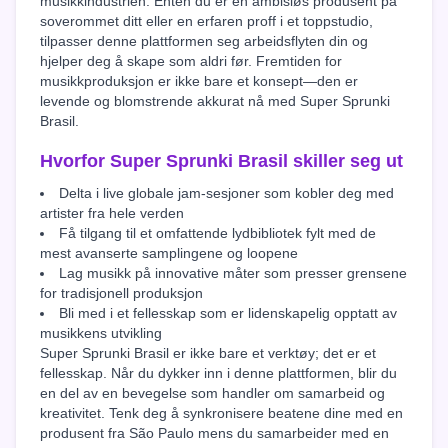
musikkindustrien. Enten du er en ambisiøs produsent på
soverommet ditt eller en erfaren proff i et toppstudio,
tilpasser denne plattformen seg arbeidsflyten din og
hjelper deg å skape som aldri før. Fremtiden for
musikkproduksjon er ikke bare et konsept—den er
levende og blomstrende akkurat nå med Super Sprunki
Brasil.
Hvorfor Super Sprunki Brasil skiller seg ut
Delta i live globale jam-sesjoner som kobler deg med
artister fra hele verden
Få tilgang til et omfattende lydbibliotek fylt med de
mest avanserte samplingene og loopene
Lag musikk på innovative måter som presser grensene
for tradisjonell produksjon
Bli med i et fellesskap som er lidenskapelig opptatt av
musikkens utvikling
Super Sprunki Brasil er ikke bare et verktøy; det er et
fellesskap. Når du dykker inn i denne plattformen, blir du
en del av en bevegelse som handler om samarbeid og
kreativitet. Tenk deg å synkronisere beatene dine med en
produsent fra São Paulo mens du samarbeider med en