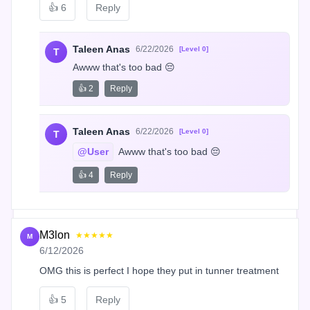
👍
6
Reply
Taleen Anas
6/22/2026
[Level 0]
T
Awww that's too bad 😔
👍 2
Reply
Taleen Anas
6/22/2026
[Level 0]
T
@User
 Awww that's too bad 😔
👍 4
Reply
M3lon
★★★★★
M
6/12/2026
OMG this is perfect I hope they put in tunner treatment
👍
5
Reply