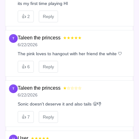
its my first time playing HI
👍
2
Reply
Taleen the princess
★★★★★
T
6/22/2026
The pink loves to hangout with her friend the white 🤍
👍
6
Reply
Taleen the princess
★☆☆☆☆
T
6/22/2026
Sonic doesn't deserve it and also tails 😤👎
👍
7
Reply
User
★★★★★
U