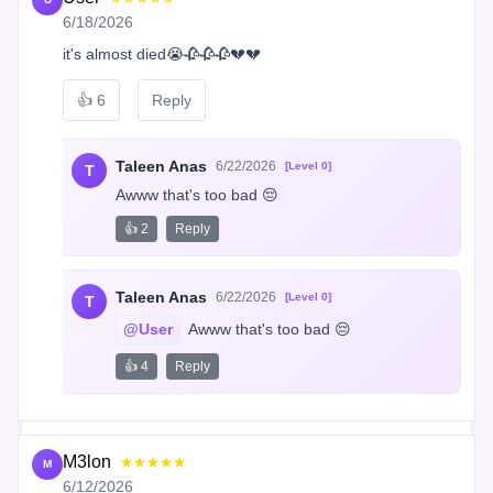
6/18/2026
it's almost died😭🥀🥀🥀💔💔
👍
6
Reply
Taleen Anas
6/22/2026
[Level 0]
T
Awww that's too bad 😔
👍 2
Reply
Taleen Anas
6/22/2026
[Level 0]
T
@User
 Awww that's too bad 😔
👍 4
Reply
M3lon
★★★★★
M
6/12/2026