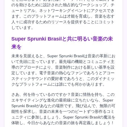
のを助けるために設計された独占的なワークショップ、チ
ュートリアル、ネットワーキングイベントにアクセスでき
ます。このプラットフォームは才能を育成し、音楽を志す
人々に成功するためのリソースを提供することにコミット
しています。
Super Sprunki Brasilと共に明るい音楽の未
来を
未来を見据えると、Super Sprunki Brasilは音楽の革新にお
いて先頭に立っています。最先端の機能とコミュニティ主
導のアプローチにより、音楽制作における新しい基準を設
定しています。電子音楽の熱心なファンであろうとアコー
スティックサウンドの愛好者であろうと、このダイナミッ
クなプラットフォームには誰にでも何かがあります。
さあ、何を待っているのですか？音楽に情熱を持ち、この
エキサイティングな進化の最前線に立ちたいなら、Super
Sprunki Brasilがあなたの場所です。飛び込んで、無限の可
能性を探求し、音楽の未来を一つのビートずつ形作るコミ
ュニティに参加しましょう。Super Sprunki Brasilの魔法を
体験し、今日からあなたの音楽の旅を再定義しましょう！