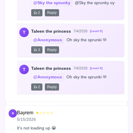
@Sky the sprunky
 @Sky the sprunky oy
👍 2
Reply
Taleen the princess
7/4/2026
[Level 0]
T
@Anonymous
 Oh sky the sprunki 🫶
👍 3
Reply
Taleen the princess
7/4/2026
[Level 0]
T
@Anonymous
 Oh sky the sprunki 🫶
👍 2
Reply
Bayrem
★☆☆☆☆
B
5/15/2026
It’s not loading up 😭