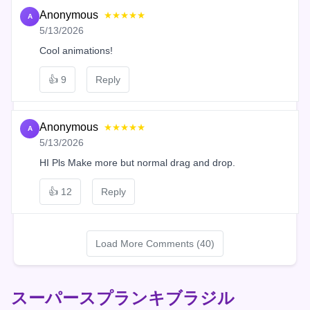
Anonymous
★★★★★
A
5/13/2026
Cool animations!
👍
9
Reply
Anonymous
★★★★★
A
5/13/2026
HI Pls Make more but normal drag and drop.
👍
12
Reply
Load More Comments (40)
スーパースプランキブラジル