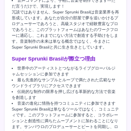
音声コマンドにより、手軽に音楽を制作できます—た
だ言うだけで、実現します！
冗談ではありません、Super Sprunki Brasilは音楽業界を再
形成しています。あなたが自分の部屋で夢を追いかけるプ
ロデューサーであろうと、高級スタジオで経験豊富なプロ
であろうと、このプラットフォームはあなたのワークフロ
ーに適応し、これまでにない方法で創造する手助けをしま
す。音楽制作の未来は単なる概念ではなく、今まさに
Super Sprunki Brasilと共に生き生きとしています。
Super Sprunki Brasilが際立つ理由
世界中のアーティストとつながるライブグローバルジ
ャムセッションに参加できます
最も先進的なサンプルとループで満たされた広範なサ
ウンドライブラリにアクセスできます
伝統的な制作の限界を押し広げる革新的な方法で音楽
を創造します
音楽の進化に情熱を持つコミュニティに参加できます
Super Sprunki Brasilは単なるツールではなく、コミュニテ
ィです。このプラットフォームに参加すると、コラボレー
ションと創造性に満ちたムーブメントに加わることになり
ます。サンパウロのプロデューサーとビートを同期し、ロ