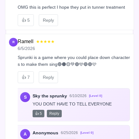
OMG this is perfect I hope they put in tunner treatment
👍
5
Reply
Ramell
★★★★★
R
6/5/2026
Sprunki is a game where you could place down character
s to make them sing🔴🟠🟡💚🟢🩵🔵🟣🩷
👍
7
Reply
Sky the sprunky
6/10/2026
[Level 0]
S
YOU DONT HAVE TO TELL EVERYONE
👍 5
Reply
Anonymous
6/25/2026
[Level 0]
A