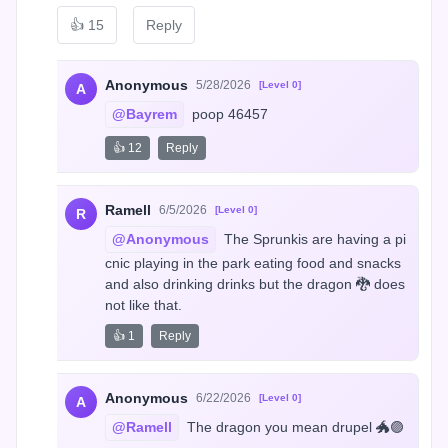
👍
15
Reply
Anonymous
5/28/2026
[Level 0]
A
@Bayrem
 poop 46457
👍 12
Reply
Ramell
6/5/2026
[Level 0]
R
@Anonymous
 The Sprunkis are having a pi
cnic playing in the park eating food and snacks 
and also drinking drinks but the dragon 🐉 does 
not like that.
👍 1
Reply
Anonymous
6/22/2026
[Level 0]
A
@Ramell
 The dragon you mean drupel 🐲🟣