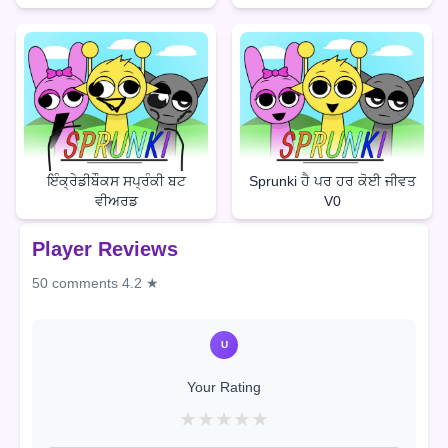
ਇੰਕ੍ਰੇਡੀਬੌਕਸ ਸਪ੍ਰੰਕੀ ਬਟ
Sprunki ਹੈ ਪਰ ਹਰ ਕੋਈ ਜੀਵਤ
ਵੀਅਰਡ
V0
Player Reviews
50 comments
4.2 ★
U
Your Rating
★
★
★
★
★