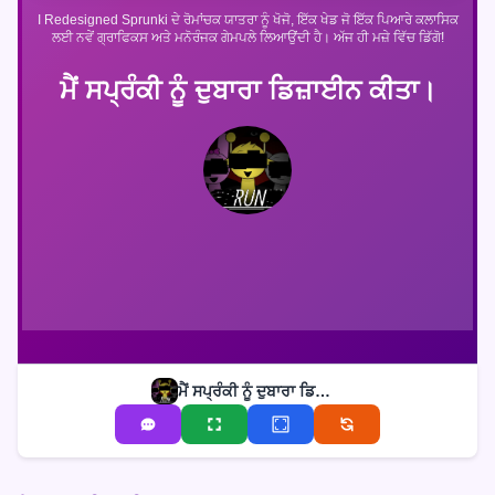
I Redesigned Sprunki ਦੇ ਰੋਮਾਂਚਕ ਯਾਤਰਾ ਨੂੰ ਖੋਜੋ, ਇੱਕ ਖੇਡ ਜੋ ਇੱਕ ਪਿਆਰੇ ਕਲਾਸਿਕ
ਲਈ ਨਵੇਂ ਗ੍ਰਾਫਿਕਸ ਅਤੇ ਮਨੋਰੰਜਕ ਗੇਮਪਲੇ ਲਿਆਉਂਦੀ ਹੈ। ਅੱਜ ਹੀ ਮਜ਼ੇ ਵਿੱਚ ਡਿੱਗੋ!
ਮੈਂ ਸਪ੍ਰੰਕੀ ਨੂੰ ਦੁਬਾਰਾ ਡਿਜ਼ਾਈਨ ਕੀਤਾ।
ਮੈਂ ਸਪ੍ਰੰਕੀ ਨੂੰ ਦੁਬਾਰਾ ਡਿਜ਼ਾਈਨ ਕੀਤਾ।