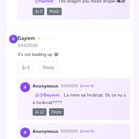
@Ramell
 The dragon you mean drupel 🐲🟣
👍 0
Reply
Bayrem
★☆☆☆☆
B
5/15/2026
It’s not loading up 😭
👍
6
Reply
Anonymous
5/19/2026
[Level 0]
A
@@Bayrem
 La mine sa încărcat. Dc ce nu s
a încărcat????
👍 12
Reply
Anonymous
5/30/2026
[Level 0]
A