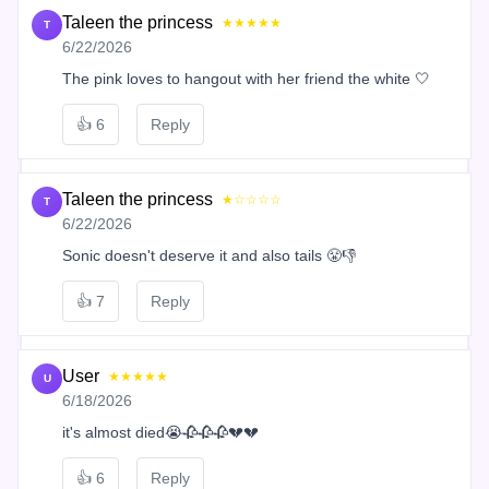
Taleen the princess
★★★★★
T
6/22/2026
The pink loves to hangout with her friend the white 🤍
👍
6
Reply
Taleen the princess
★☆☆☆☆
T
6/22/2026
Sonic doesn't deserve it and also tails 😤👎
👍
7
Reply
User
★★★★★
U
6/18/2026
it's almost died😭🥀🥀🥀💔💔
👍
6
Reply