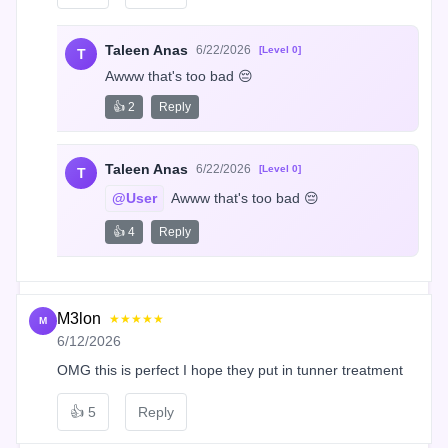
Taleen Anas
6/22/2026
[Level 0]
T
Awww that's too bad 😔
👍 2
Reply
Taleen Anas
6/22/2026
[Level 0]
T
@User
 Awww that's too bad 😔
👍 4
Reply
M3lon
★★★★★
M
6/12/2026
OMG this is perfect I hope they put in tunner treatment
👍
5
Reply