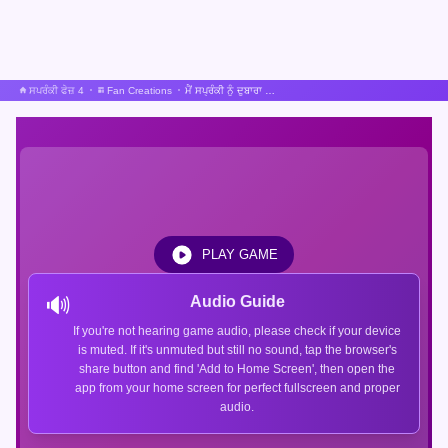
ਸਪਰੰਕੀ ਫੇਜ਼ 4
Fan Creations
ਮੈਂ ਸਪ੍ਰੰਕੀ ਨੂੰ ਦੁਬਾਰਾ ਡਿਜ਼ਾਈਨ ਕੀਤਾ।
PLAY GAME
🔊
Audio Guide
If you're not hearing game audio, please check if your device
is muted. If it's unmuted but still no sound, tap the browser's
share button and find 'Add to Home Screen', then open the
app from your home screen for perfect fullscreen and proper
audio.