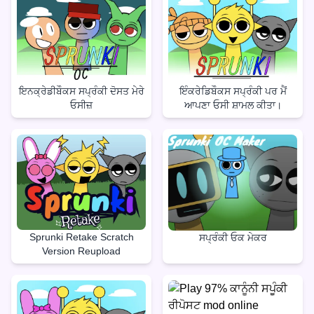
ਇਨਕ੍ਰੇਡੀਬੌਕਸ ਸਪ੍ਰੰਕੀ ਦੋਸਤ ਮੇਰੇ
ਇੰਕਰੇਡਿਬੌਕਸ ਸਪ੍ਰੰਕੀ ਪਰ ਮੈਂ
ਓਸੀਜ਼
ਆਪਣਾ ਓਸੀ ਸ਼ਾਮਲ ਕੀਤਾ।
Sprunki Retake Scratch
ਸਪ੍ਰੰਕੀ ਓਕ ਮੇਕਰ
Version Reupload