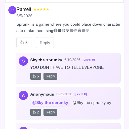
Ramell
★★★★★
R
6/5/2026
Sprunki is a game where you could place down character
s to make them sing🔴🟠🟡💚🟢🩵🔵🟣🩷
👍
8
Reply
Sky the sprunky
6/10/2026
[Level 0]
S
YOU DONT HAVE TO TELL EVERYONE
👍 5
Reply
Anonymous
6/25/2026
[Level 0]
A
@Sky the sprunky
 @Sky the sprunky oy
👍 2
Reply