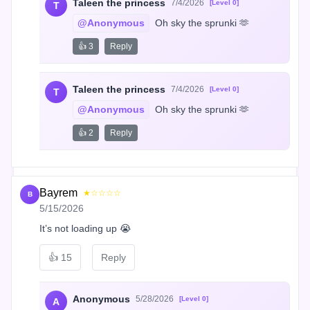
Taleen the princess
7/4/2026
[Level 0]
T
@Anonymous
 Oh sky the sprunki 🫶
👍 3
Reply
Taleen the princess
7/4/2026
[Level 0]
T
@Anonymous
 Oh sky the sprunki 🫶
👍 2
Reply
Bayrem
★☆☆☆☆
B
5/15/2026
It’s not loading up 😭
👍
15
Reply
Anonymous
5/28/2026
[Level 0]
A