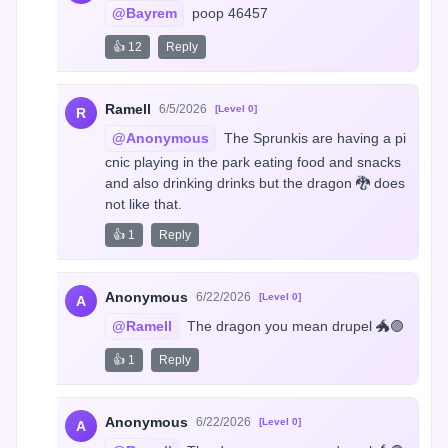
@Bayrem
 poop 46457
👍 12
Reply
Ramell
6/5/2026
[Level 0]
R
@Anonymous
 The Sprunkis are having a pi
cnic playing in the park eating food and snacks 
and also drinking drinks but the dragon 🐉 does 
not like that.
👍 1
Reply
Anonymous
6/22/2026
[Level 0]
A
@Ramell
 The dragon you mean drupel 🐲🟣
👍 1
Reply
Anonymous
6/22/2026
[Level 0]
A