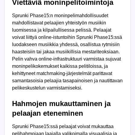
Viettäviä moninpelitoimintoja
Sprunki Phase15:n moninpelimahdollisuudet
mahdollistavat pelaajien yhteistyön musiikin
luomisessa ja kilpailullisessa pelissä. Pelaajat
voivat liittyä online-istuntoihin Sprunki Phase15:ssä
luodakseen musiikkia yhdessä, osallistua rytmisiin
haasteisiin tai jakaa musiikillisia mestariteoksiaan.
Pelin vahva online-infrastruktuuri varmistaa sujuvat
moninpelikokemukset kaikissa pelitiloissa, ja
kehittyneet matchmaking-järjestelmät parittavat
samantasoisia pelaajia tasapainoisen ja nautittavan
pelikeskustelun varmistamiseksi.
Hahmojen mukauttaminen ja
pelaajan eteneminen
Sprunki Phase15:ssä pelaajat voivat mukauttaa
pelihahmojaan laajalla valikoimalla visuaalisia ja