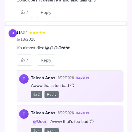
👍
7
Reply
User
★★★★★
U
6/18/2026
it's almost died😭🥀🥀🥀💔💔
👍
7
Reply
Taleen Anas
6/22/2026
[Level 0]
T
Awww that's too bad 😔
👍 2
Reply
Taleen Anas
6/22/2026
[Level 0]
T
@User
 Awww that's too bad 😔
👍 4
Reply