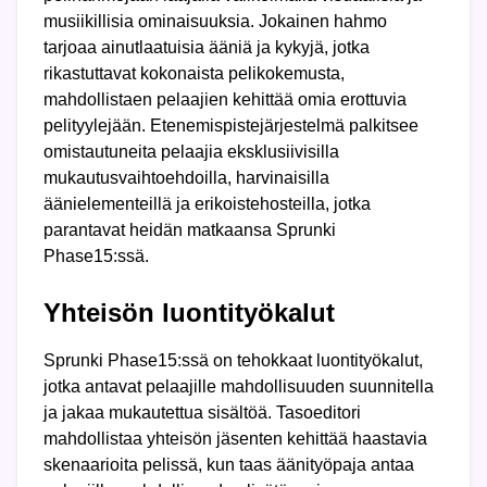
musiikillisia ominaisuuksia. Jokainen hahmo
tarjoaa ainutlaatuisia ääniä ja kykyjä, jotka
rikastuttavat kokonaista pelikokemusta,
mahdollistaen pelaajien kehittää omia erottuvia
pelityylejään. Etenemispistejärjestelmä palkitsee
omistautuneita pelaajia eksklusiivisilla
mukautusvaihtoehdoilla, harvinaisilla
äänielementeillä ja erikoistehosteilla, jotka
parantavat heidän matkaansa Sprunki
Phase15:ssä.
Yhteisön luontityökalut
Sprunki Phase15:ssä on tehokkaat luontityökalut,
jotka antavat pelaajille mahdollisuuden suunnitella
ja jakaa mukautettua sisältöä. Tasoeditori
mahdollistaa yhteisön jäsenten kehittää haastavia
skenaarioita pelissä, kun taas äänityöpaja antaa