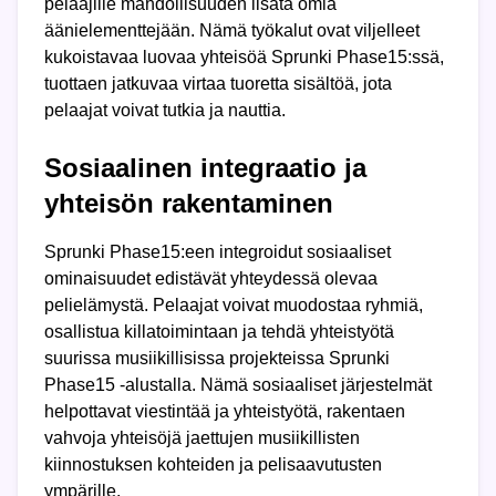
pelaajille mahdollisuuden lisätä omia
äänielementtejään. Nämä työkalut ovat viljelleet
kukoistavaa luovaa yhteisöä Sprunki Phase15:ssä,
tuottaen jatkuvaa virtaa tuoretta sisältöä, jota
pelaajat voivat tutkia ja nauttia.
Sosiaalinen integraatio ja
yhteisön rakentaminen
Sprunki Phase15:een integroidut sosiaaliset
ominaisuudet edistävät yhteydessä olevaa
pelielämystä. Pelaajat voivat muodostaa ryhmiä,
osallistua killatoimintaan ja tehdä yhteistyötä
suurissa musiikillisissa projekteissa Sprunki
Phase15 -alustalla. Nämä sosiaaliset järjestelmät
helpottavat viestintää ja yhteistyötä, rakentaen
vahvoja yhteisöjä jaettujen musiikillisten
kiinnostuksen kohteiden ja pelisaavutusten
ympärille.