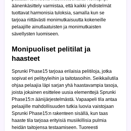
äänenkäsittely varmistaa, että kaikki yhdistelmät
tuottavat harmonisia tuloksia, samalla kun se
tarjoaa riittävästi monimutkaisuutta kokeneille
pelaajille ainutlaatuisten ja monimutkaisten
sävellysten luomiseen.
Monipuoliset pelitilat ja
haasteet
Sprunki Phase15 tarjoaa erilaisia pelitiloja, jotka
sopivat eri pelityyleihin ja taitotasoihin. Seikkailutila
ohjaa pelaajia läpi sarjan yhä haastavampia tasoja,
joista jokainen esittelee uusia elementtejä Sprunki
Phase15:n äänijärjestelmästä. Vapaapeli tila antaa
pelaajille mahdollisuuden tutkia luovia vaistojaan
Sprunki Phase15:n rakenteen sisällä, kun taas
haaste tila tarjoaa erityisiä musiikillisia pulmia
heidän taitojensa testaamiseen. Tuoreesti