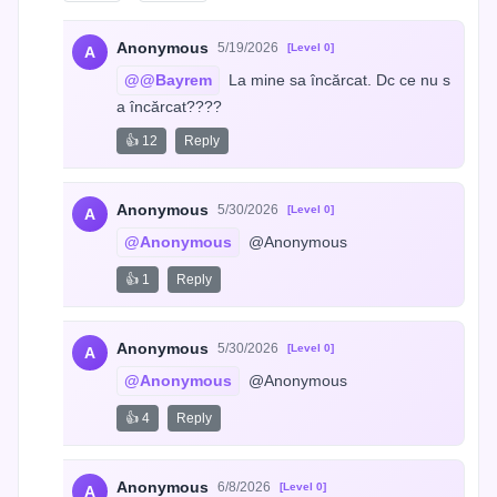
Anonymous
5/19/2026
[Level 0]
A
@@Bayrem
 La mine sa încărcat. Dc ce nu s
a încărcat????
👍 12
Reply
Anonymous
5/30/2026
[Level 0]
A
@Anonymous
 @Anonymous
👍 1
Reply
Anonymous
5/30/2026
[Level 0]
A
@Anonymous
 @Anonymous
👍 4
Reply
Anonymous
6/8/2026
[Level 0]
A