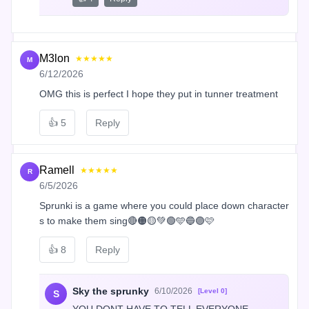
M3lon
★★★★★
M
6/12/2026
OMG this is perfect I hope they put in tunner treatment
👍
5
Reply
Ramell
★★★★★
R
6/5/2026
Sprunki is a game where you could place down character
s to make them sing🔴🟠🟡💚🟢🩵🔵🟣🩷
👍
8
Reply
Sky the sprunky
6/10/2026
[Level 0]
S
YOU DONT HAVE TO TELL EVERYONE