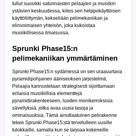
tullut suosikki satunnaisten pelaajien ja musiikin
ystävien keskuudessa, kiitos sen helppokäyttöisen
käyttöliittymän, kekseliään pelimekaniikan ja
elinvoimaisen yhteisön, joka kukoistaa
musiikillisessa ilmaisussa.
Sprunki Phase15:n
pelimekaniikan ymmärtäminen
Sprunki Phase15:n sydämessä on sen uraauurtava
pyramidipohjainen ääniseoksen järjestelmä.
Pelaajia kannustetaan strategisesti sijoittamaan
erilaisia musiikillisia elementtejä
pyramidirakenteeseen, luoden monikerroksisia
sävellyksiä, jotka avaa uusia tasoja ja
ominaisuuksia. Tämä ainutlaatuinen pelirakenne
tekee Sprunki Phase15:stä tervetulleen uusille
tulokkaille, samalla kun se tarjoaa kokeneille