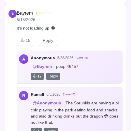
Bayrem
★☆☆☆☆
B
5/15/2026
It’s not loading up 😭
👍
15
Reply
Anonymous
5/28/2026
[Level 0]
A
@Bayrem
 poop 46457
👍 12
Reply
Ramell
6/5/2026
[Level 0]
R
@Anonymous
 The Sprunkis are having a pi
cnic playing in the park eating food and snacks 
and also drinking drinks but the dragon 🐉 does 
not like that.