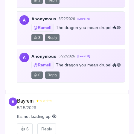
👍 1
Reply
Anonymous
6/22/2026
[Level 0]
A
@Ramell
 The dragon you mean drupel 🐲🟣
👍 3
Reply
Anonymous
6/22/2026
[Level 0]
A
@Ramell
 The dragon you mean drupel 🐲🟣
👍 0
Reply
Bayrem
★☆☆☆☆
B
5/15/2026
It’s not loading up 😭
👍
6
Reply