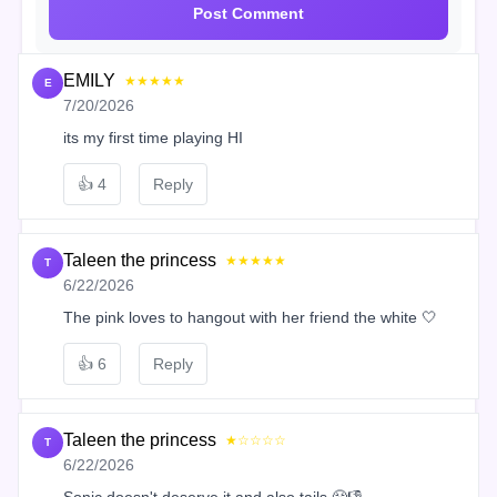
Post Comment
EMILY
★★★★★
E
7/20/2026
its my first time playing HI
👍
4
Reply
Taleen the princess
★★★★★
T
6/22/2026
The pink loves to hangout with her friend the white 🤍
👍
6
Reply
Taleen the princess
★☆☆☆☆
T
6/22/2026
Sonic doesn't deserve it and also tails 😤👎