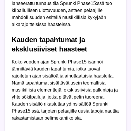
lanseerattu turnaus tila Sprunki Phase15:ssä tuo
kilpailullisen ulottuvuuden, antaen pelaajille
mahdollisuuden esitellä musiikillisia kykyjään
aikarajoitteisissa haasteissa.
Kauden tapahtumat ja
eksklusiiviset haasteet
Koko vuoden ajan Sprunki Phase15 isännöi
jännittäviä kauden tapahtumia, jotka tuovat
rajoitetun ajan sisältöä ja ainutlaatuisia haasteita.
Nämä tapahtumat sisältävät usein teemallisia
musiikillisia elementtejä, eksklusiivisia palkintoja ja
yhteisökilpailuja, jotka pitävät pelin tuoreena.
Kauden sisältö rikastuttaa ydinsisältöä Sprunki
Phase15:ssä, tarjoten pelaajille uusia tapoja nauttia
rakastamistaan pelimekaniikoista.