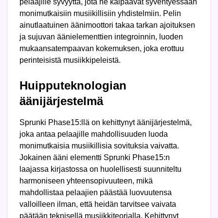
pelaajille syvyyttä, jota he kaipaavat syventyessään
monimutkaisiin musiikillisiin yhdistelmiin. Pelin
ainutlaatuinen äänimoottori takaa tarkan ajoituksen
ja sujuvan äänielementtien integroinnin, luoden
mukaansatempaavan kokemuksen, joka erottuu
perinteisistä musiikkipeleistä.
Huipputeknologian
äänijärjestelmä
Sprunki Phase15:llä on kehittynyt äänijärjestelmä,
joka antaa pelaajille mahdollisuuden luoda
monimutkaisia musiikillisia sovituksia vaivatta.
Jokainen ääni elementti Sprunki Phase15:n
laajassa kirjastossa on huolellisesti suunniteltu
harmoniseen yhteensopivuuteen, mikä
mahdollistaa pelaajien päästää luovuutensa
valloilleen ilman, että heidän tarvitsee vaivata
päätään teknisellä musiikkiteorialla. Kehittynyt