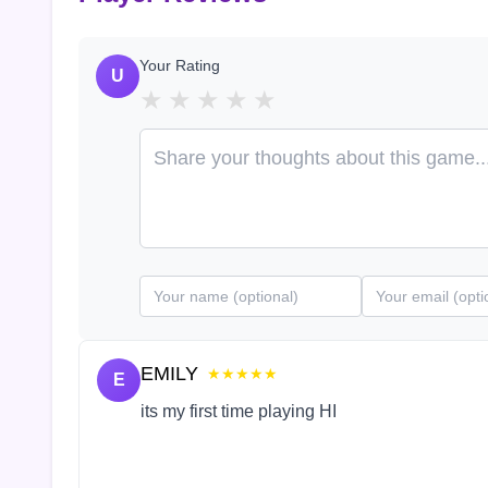
Your Rating
U
★
★
★
★
★
EMILY
★★★★★
E
its my first time playing HI