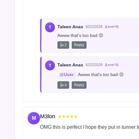
Taleen Anas
6/22/2026
T
[Level 0]
Awww that's too bad 😔
👍 2
Reply
Taleen Anas
6/22/2026
T
[Level 0]
@User
 Awww that's too bad 😔
👍 4
Reply
M3lon
★★★★★
M
OMG this is perfect I hope they put in tunner 