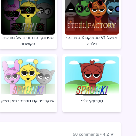
ספרונקי X סבפוקס V1 מפעל
ספרונקי הדהודים של מורשת
פלדה
הקושחה
סְפְרוּנְקִי צ'רי
אינקרדיבוקס ספרנקי פאן מייק
50 comments
•
4.2 ★