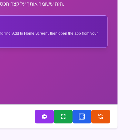
צלול לעולם המרתק של Sprunki Phase15, שבו אסטרטגיה פוגשת ריגוש במשחק המ captivating הזה ששומר אותך על קצה הכסא.
 and find 'Add to Home Screen', then open the app from your