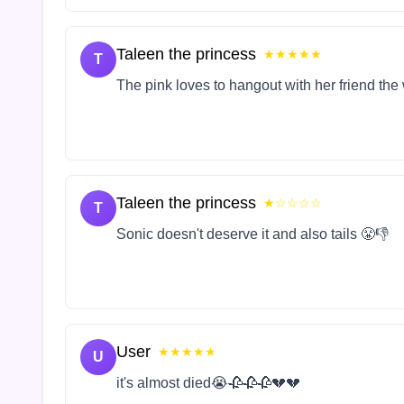
Taleen the princess
★★★★★
T
The pink loves to hangout with her friend the
Taleen the princess
★☆☆☆☆
T
Sonic doesn't deserve it and also tails 😤👎
User
★★★★★
U
it's almost died😭🥀🥀🥀💔💔