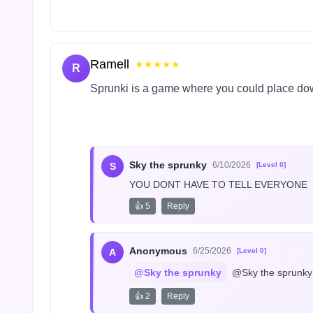
Ramell
★★★★★
R
Sprunki is a game where you could place do
Sky the sprunky
6/10/2026
S
[Level 0]
YOU DONT HAVE TO TELL EVERYONE
👍 5
Reply
Anonymous
6/25/2026
A
[Level 0]
@Sky the sprunky
 @Sky the sprunky
👍 2
Reply