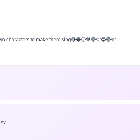
wn characters to make them sing🔴🟠🟡💚🟢🩵🔵🟣🩷
 oy