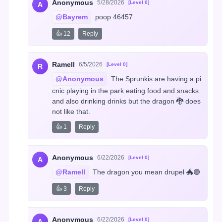
Anonymous
5/28/2026
[Level 0]
A
@Bayrem
 poop 46457
👍 12
Reply
Ramell
6/5/2026
[Level 0]
R
@Anonymous
 The Sprunkis are having a pi
cnic playing in the park eating food and snacks 
and also drinking drinks but the dragon 🐉 does 
not like that.
👍 1
Reply
Anonymous
6/22/2026
[Level 0]
A
@Ramell
 The dragon you mean drupel 🐲🟣
👍 3
Reply
Anonymous
6/22/2026
[Level 0]
A