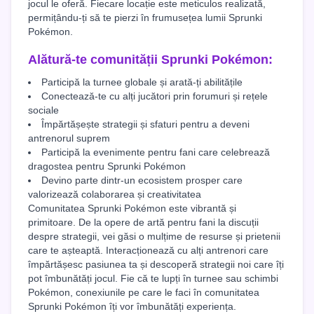
jocul le oferă. Fiecare locație este meticulos realizată,
permițându-ți să te pierzi în frumusețea lumii Sprunki
Pokémon.
Alătură-te comunității Sprunki Pokémon:
Participă la turnee globale și arată-ți abilitățile
Conectează-te cu alți jucători prin forumuri și rețele
sociale
Împărtășește strategii și sfaturi pentru a deveni
antrenorul suprem
Participă la evenimente pentru fani care celebrează
dragostea pentru Sprunki Pokémon
Devino parte dintr-un ecosistem prosper care
valorizează colaborarea și creativitatea
Comunitatea Sprunki Pokémon este vibrantă și
primitoare. De la opere de artă pentru fani la discuții
despre strategii, vei găsi o mulțime de resurse și prietenii
care te așteaptă. Interacționează cu alți antrenori care
împărtășesc pasiunea ta și descoperă strategii noi care îți
pot îmbunătăți jocul. Fie că te lupți în turnee sau schimbi
Pokémon, conexiunile pe care le faci în comunitatea
Sprunki Pokémon îți vor îmbunătăți experiența.