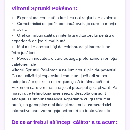
Viitorul Sprunki Pokémon:
Expansiune continuă a lumii cu noi regiuni de explorat
Caracteristici de joc în continuă evoluție care te mențin
în alertă
Grafica îmbunătățită și interfața utilizatorului pentru o
experiență de joc și mai bună
Mai multe oportunități de colaborare și interacțiune
între jucători
Povestiri inovatoare care adaugă profunzime și emoție
călătoriei tale
Viitorul Sprunki Pokémon este luminos și plin de potențial.
Cu actualizări și expansiuni continue, jucătorii se pot
aștepta să exploreze noi regiuni și să întâlnească noi
Pokémon care vor menține jocul proaspăt și captivant. Pe
măsură ce tehnologia avansează, dezvoltatorii sunt
angajați să îmbunătățească experiența cu grafica mai
bună, un gameplay mai fluid și mai multe caracteristici
interactive care vor angaja antrenori de toate vârstele.
De ce ar trebui să începi călătoria ta acum: