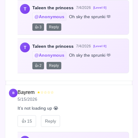
Taleen the princess
7/4/2026
[Level 0]
T
@Anonymous
 Oh sky the sprunki 🫶
👍 3
Reply
Taleen the princess
7/4/2026
[Level 0]
T
@Anonymous
 Oh sky the sprunki 🫶
👍 2
Reply
Bayrem
★☆☆☆☆
B
5/15/2026
It’s not loading up 😭
👍
15
Reply