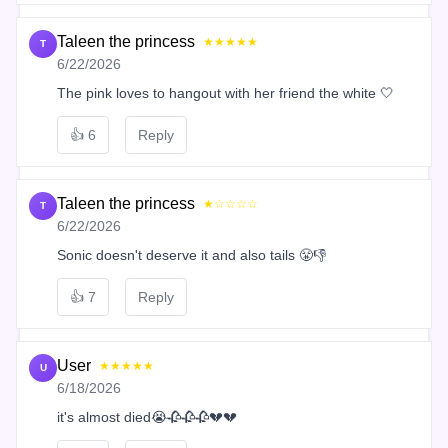
Taleen the princess
★★★★★
T
6/22/2026
The pink loves to hangout with her friend the white 🤍
👍
6
Reply
Taleen the princess
★☆☆☆☆
T
6/22/2026
Sonic doesn't deserve it and also tails 😤👎
👍
7
Reply
User
★★★★★
U
6/18/2026
it's almost died😭🥀🥀🥀💔💔