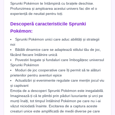
Sprunki Pokémon te întâmpină cu brațele deschise.
Profunzimea și amploarea acestui univers fac din el o
experiență de neuitat pentru toți.
Descoperă caracteristicile Sprunki
Pokémon:
Sprunki Pokémon unici care aduc abilități și strategii
noi
Bătălii dinamice care se adaptează stilului tău de joc,
făcând fiecare întâlnire unică
Povestiri bogate și fundaluri care îmbogățesc universul
Sprunki Pokémon
Moduri de joc cooperative care îți permit să te alături
prietenilor pentru aventuri epice
Actualizări și evenimente regulate care mențin jocul viu
și captivant
Emoția de a descoperi Sprunki Pokémon este inegalabilă.
Imaginează-ți că te plimbi prin păduri luxuriante și urci pe
munți înalți, tot timpul întâlnind Pokémon pe care nu i-ai
văzut niciodată înainte. Excitarea de a captura aceste
creaturi unice este amplificată de medii diverse pe care