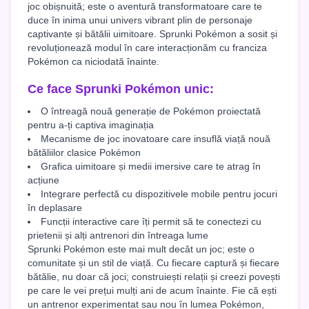
joc obișnuită; este o aventură transformatoare care te
duce în inima unui univers vibrant plin de personaje
captivante și bătălii uimitoare. Sprunki Pokémon a sosit și
revoluționează modul în care interacționăm cu franciza
Pokémon ca niciodată înainte.
Ce face Sprunki Pokémon unic:
O întreagă nouă generație de Pokémon proiectată
pentru a-ți captiva imaginația
Mecanisme de joc inovatoare care insuflă viață nouă
bătăliilor clasice Pokémon
Grafica uimitoare și medii imersive care te atrag în
acțiune
Integrare perfectă cu dispozitivele mobile pentru jocuri
în deplasare
Funcții interactive care îți permit să te conectezi cu
prietenii și alți antrenori din întreaga lume
Sprunki Pokémon este mai mult decât un joc; este o
comunitate și un stil de viață. Cu fiecare captură și fiecare
bătălie, nu doar că joci; construiești relații și creezi povești
pe care le vei prețui mulți ani de acum înainte. Fie că ești
un antrenor experimentat sau nou în lumea Pokémon,