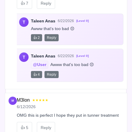
👍
7
Reply
Taleen Anas
6/22/2026
[Level 0]
T
Awww that's too bad 😔
👍 2
Reply
Taleen Anas
6/22/2026
[Level 0]
T
@User
 Awww that's too bad 😔
👍 4
Reply
M3lon
★★★★★
M
6/12/2026
OMG this is perfect I hope they put in tunner treatment
👍
5
Reply