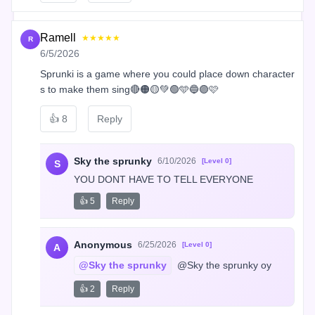
Ramell
★★★★★
R
6/5/2026
Sprunki is a game where you could place down character
s to make them sing🔴🟠🟡💚🟢🩵🔵🟣🩷
👍
8
Reply
Sky the sprunky
6/10/2026
[Level 0]
S
YOU DONT HAVE TO TELL EVERYONE
👍 5
Reply
Anonymous
6/25/2026
[Level 0]
A
@Sky the sprunky
 @Sky the sprunky oy
👍 2
Reply