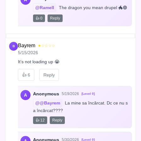
@Ramell
 The dragon you mean drupel 🐲🟣
👍 0
Reply
Bayrem
★☆☆☆☆
B
5/15/2026
It’s not loading up 😭
👍
6
Reply
Anonymous
5/19/2026
[Level 0]
A
@@Bayrem
 La mine sa încărcat. Dc ce nu s
a încărcat????
👍 12
Reply
Anonymous
5/30/2026
[Level 0]
A