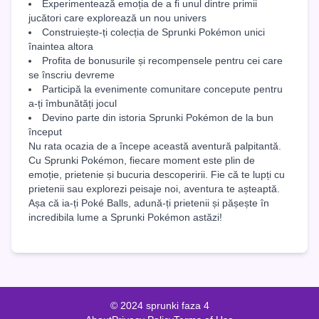
Experimentează emoția de a fi unul dintre primii
jucători care explorează un nou univers
Construiește-ți colecția de Sprunki Pokémon unici
înaintea altora
Profita de bonusurile și recompensele pentru cei care
se înscriu devreme
Participă la evenimente comunitare concepute pentru
a-ți îmbunătăți jocul
Devino parte din istoria Sprunki Pokémon de la bun
început
Nu rata ocazia de a începe această aventură palpitantă.
Cu Sprunki Pokémon, fiecare moment este plin de
emoție, prietenie și bucuria descoperirii. Fie că te lupți cu
prietenii sau explorezi peisaje noi, aventura te așteaptă.
Așa că ia-ți Poké Balls, adună-ți prietenii și pășește în
incredibila lume a Sprunki Pokémon astăzi!
© 2024 sprunki faza 4